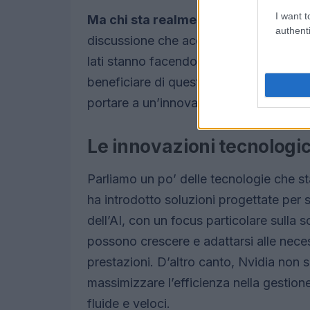
I want t
Ma chi sta realmente vincendo ques
authenti
discussione che accende gli animi tra gl
lati stanno facendo progressi significat
beneficiare di questa competizione. Ch
portare a un’innovazione senza preced
Le innovazioni tecnologich
Parliamo un po’ delle tecnologie che 
ha introdotto soluzioni progettate per 
dell’AI, con un focus particolare sulla s
possono crescere e adattarsi alle nec
prestazioni. D’altro canto, Nvidia non s
massimizzare l’efficienza nella gestion
fluide e veloci.