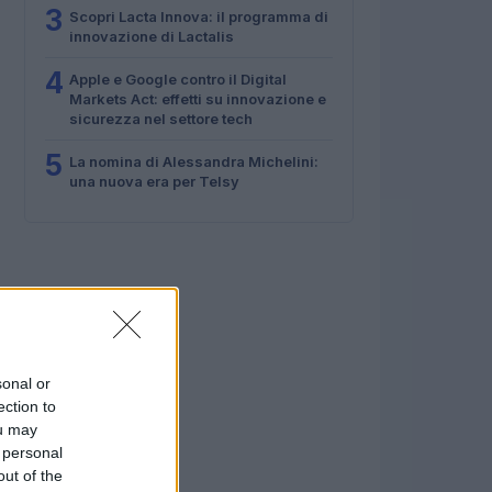
3
Scopri Lacta Innova: il programma di
innovazione di Lactalis
4
Apple e Google contro il Digital
Markets Act: effetti su innovazione e
sicurezza nel settore tech
5
La nomina di Alessandra Michelini:
una nuova era per Telsy
sonal or
ection to
ou may
 personal
out of the