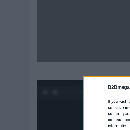
B2Bmagaz
0:28 / 1:20
1
/
4
If you wish 
sensitive in
confirm you
continue se
information 