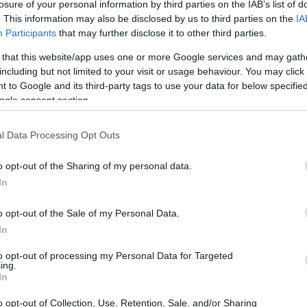
losure of your personal information by third parties on the IAB’s list of
. This information may also be disclosed by us to third parties on the
IA
Participants
that may further disclose it to other third parties.
nologia non si fermano mai, e quella attuale tra
 that this website/app uses one or more Google services and may gath
 di come il mercato delle soluzioni di rete stia
including but not limited to your visit or usage behaviour. You may click 
ell’intelligenza artificiale. Entrambi i giganti
 to Google and its third-party tags to use your data for below specifi
ogle consent section.
ovazioni che potrebbero cambiare radicalmente
calcolo ad alte prestazioni (HPC). Ma
cosa
l Data Processing Opt Outs
iamolo insieme! 💬
o opt-out of the Sharing of my personal data.
In
o opt-out of the Sale of my Personal Data.
In
to opt-out of processing my Personal Data for Targeted
ing.
In
o opt-out of Collection, Use, Retention, Sale, and/or Sharing