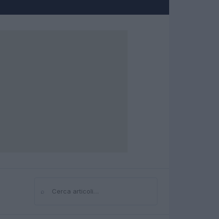
⌕
Cerca