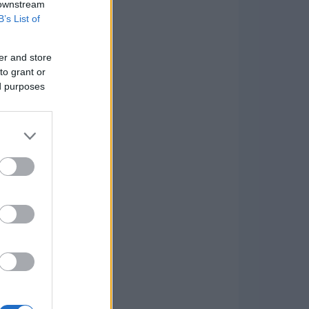
 downstream
B’s List of
er and store
to grant or
ed purposes