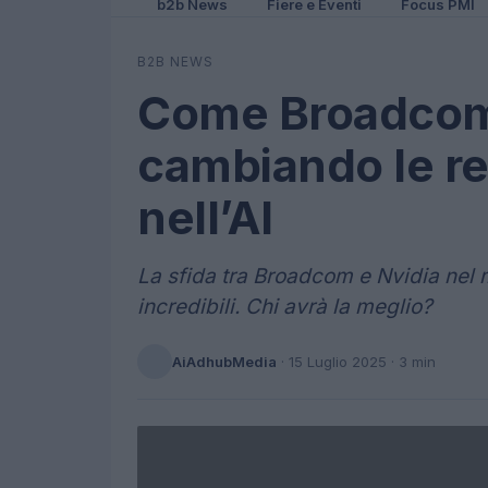
b2b News
Fiere e Eventi
Focus PMI
B2B NEWS
Come Broadcom 
cambiando le re
nell’AI
La sfida tra Broadcom e Nvidia nel m
incredibili. Chi avrà la meglio?
AiAdhubMedia
·
15 Luglio 2025
· 3 min