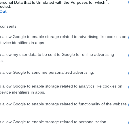
ersonal Data that Is Unrelated with the Purposes for which it
lected.
Out
consents
o allow Google to enable storage related to advertising like cookies on
evice identifiers in apps.
o allow my user data to be sent to Google for online advertising
vidia
s.
om e Nvidia si trovano a competere. Questi
to allow Google to send me personalized advertising.
re dei semiconduttori e ora si confrontano in un
o allow Google to enable storage related to analytics like cookies on
e più elevate. Recentemente, Broadcom ha
evice identifiers in apps.
ndo di ridurre la latenza a livelli minimi e di
o allow Google to enable storage related to functionality of the website
 la risposta di Nvidia non si è fatta attendere:
one delle GPU mira a dominare il mercato,
iù complesse.
o allow Google to enable storage related to personalization.