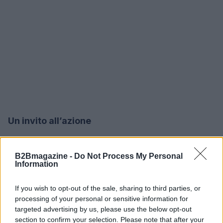
Un invito all’azione
Il messaggio è chiaro: la crescita dei
data center
B2Bmagazine -
Do Not Process My Personal
in Europa è consolidata, ma la leadership non è
Information
scontata. Serve un salto di qualità nella
pianificazione energetica, nella collaborazione
If you wish to opt-out of the sale, sharing to third parties, or
processing of your personal or sensitive information for
pubblico‑privato e nella visione industriale di lungo
targeted advertising by us, please use the below opt-out
periodo. Chi saprà allineare domanda tecnologica,
section to confirm your selection. Please note that after your