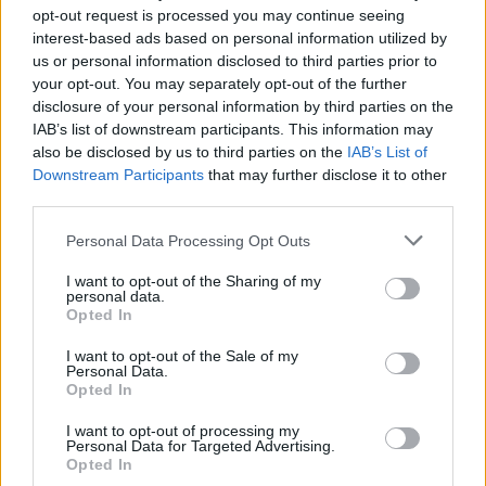
disponibilità di
energia
e governance opererà non
opt-out request is processed you may continue seeing
interest-based ads based on personal information utilized by
in funzione della transizione, ma come suo
us or personal information disclosed to third parties prior to
protagonista.
your opt-out. You may separately opt-out of the further
disclosure of your personal information by third parties on the
IAB’s list of downstream participants. This information may
also be disclosed by us to third parties on the
IAB’s List of
AUTORE
Downstream Participants
that may further disclose it to other
Susanna Riva
third parties.
Susanna Riva osserva Bologna dalla finestra
Please note that this website/app uses one or more Google
dell’Archivio di Stato dove una volta ha
Personal Data Processing Opt Outs
services and may gather and store information including but
passato una settimana a consultare faldoni
not limited to your visit or usage behaviour. You may click to
I want to opt-out of the Sharing of my
sulle cooperative cittadine: quel documento
personal data.
grant or deny consent to Google and its third-party tags to
segnò la scelta editoriale di approfondire
Opted In
use your data for below specified purposes in below Google
responsabilità istituzionali. Tiene linea critica
consent section.
nella redazione, amante del caffè lungo e del
I want to opt-out of the Sale of my
Personal Data.
taccuino sempre pieno.
Opted In
I want to opt-out of processing my
Personal Data for Targeted Advertising.
Opted In