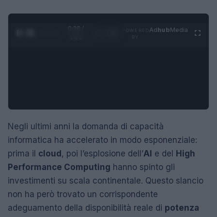
0:26 /
Ad
hub
Media
POWERED
1
/
4
1:21
BY
Negli ultimi anni la domanda di capacità
informatica ha accelerato in modo esponenziale:
prima il
cloud
, poi l’esplosione dell’
AI
e del
High
Performance Computing
hanno spinto gli
investimenti su scala continentale. Questo slancio
non ha però trovato un corrispondente
adeguamento della disponibilità reale di
potenza