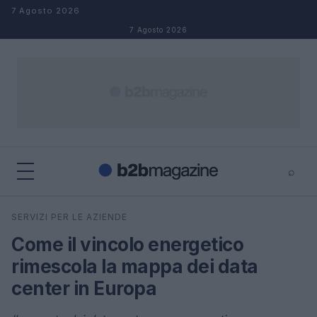
Salta al contenuto
7 Agosto 2026
7 Agosto 2026
⌕
×
⌕
SERVIZI PER LE AZIENDE
Cerca
Come il vincolo energetico
rimescola la mappa dei data
center in Europa