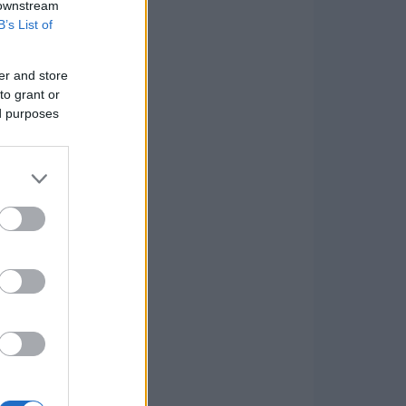
 downstream
B’s List of
er and store
to grant or
ed purposes