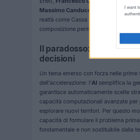
Enel),
Francesco Ciuccarelli
(Chief In
I want t
Massimo Canducci
(Chief AI Officer d
authenti
realtà come Cassa Depositi e Prestiti, 
composizione permette di confrontare us
Il paradosso: più alternat
decisioni
Un tema emerso con forza nelle prime f
dell’accelerazione: l’
AI
semplifica la gen
garantisce automaticamente scelte strate
capacità computazionali avanzate per p
esplorare nuovi territori. Per questo 
capacità di formulare il problema prim
fondamentale e non sostituibile dalla t