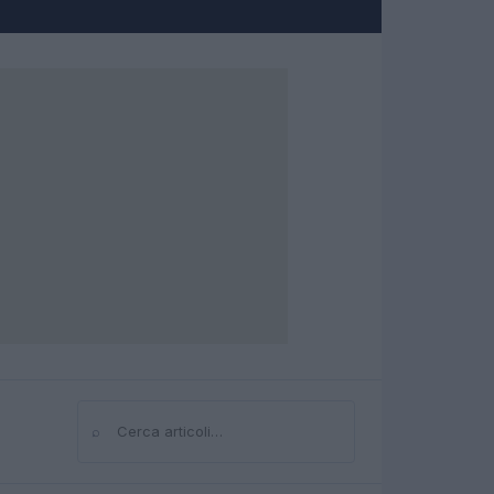
⌕
Cerca