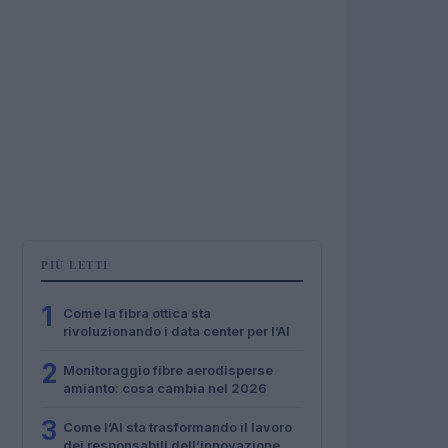
PIÙ LETTI
1
Come la fibra ottica sta
rivoluzionando i data center per l’AI
2
Monitoraggio fibre aerodisperse
amianto: cosa cambia nel 2026
3
Come l’AI sta trasformando il lavoro
dei responsabili dell’innovazione