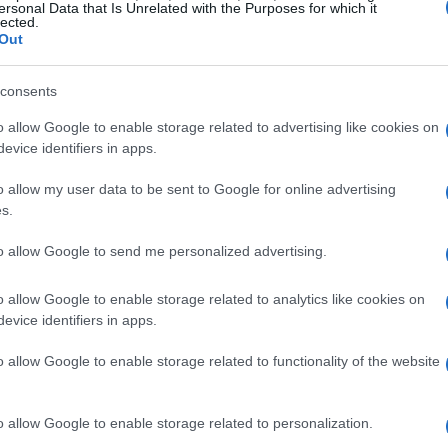
ersonal Data that Is Unrelated with the Purposes for which it
nzione dagli strumenti ai
processi cognitivi
e
lected.
Out
e, combinando ricerca, workshop e incontri
 di vendere tecnologie, ma di esplorare come l’
AI
consents
d, leggere segnali deboli e formulare insight utili.
o allow Google to enable storage related to advertising like cookies on
imenti metodologici come il
Double Diamond
—
evice identifiers in apps.
ncentrandosi sulle fasi iniziali dedicate
o allow my user data to be sent to Google for online advertising
problema, dove la differenza tra accelerazione e
s.
to allow Google to send me personalized advertising.
o allow Google to enable storage related to analytics like cookies on
evice identifiers in apps.
i aziende e istituzioni per mettere in comune
i:
Patrick Oungre
(CEO di A2A Life Ventures),
o allow Google to enable storage related to functionality of the website
ormation Technology di Fincantieri),
Gabriele
ura Sgr),
Nicola Rossi
(Head of Innovation di
o allow Google to enable storage related to personalization.