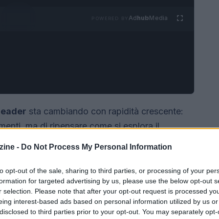
Ad
hub
Media
POWERED BY
leader
sta cambiando con rapidità crescente:
umenti, ma di ripensare come si esplora il
rategiche. Nasce in questo contesto
InnoverAI
, il
ine -
Do Not Process My Personal Information
e
Nextwork360
, che porta in pubblico il suo
k
del 19 maggio. L’iniziativa si concentra su una
to opt-out of the sale, sharing to third parties, or processing of your per
formation for targeted advertising by us, please use the below opt-out s
ligenza artificiale
può davvero creare valore
r selection. Please note that after your opt-out request is processed y
tare l’equivoco tra velocità di produzione e
eing interest-based ads based on personal information utilized by us or
disclosed to third parties prior to your opt-out. You may separately opt-