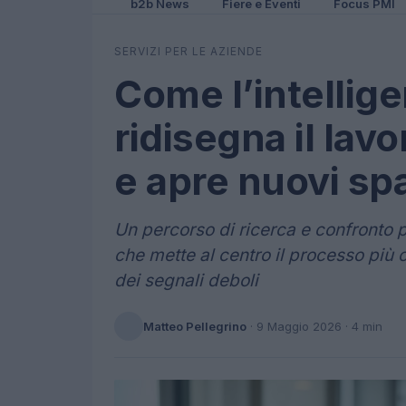
b2b News
Fiere e Eventi
Focus PMI
SERVIZI PER LE AZIENDE
Come l’intellige
ridisegna il lav
e apre nuovi sp
Un percorso di ricerca e confron
che mette al centro il processo più c
dei segnali deboli
Matteo Pellegrino
·
9 Maggio 2026
· 4 min