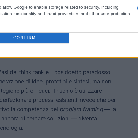
novation & Technology Officer di Autogrill),
o allow Google to enable storage related to security, including
i Spindox) e altri responsabili di innovazione di
cation functionality and fraud prevention, and other user protection.
Edison, Iren, Hera e Legrand. Questa
i pratici dell’
AI
in contesti d’impresa reali.
CONFIRM
ive, non sempre migliori
asi del think tank è il cosiddetto paradosso
erazione di idee, prototipi e sintesi, ma non
giche più efficaci. Il rischio è utilizzare
erfezionare processi esistenti invece che per
motivo la competenza del
problem framing
— la
a ancora di cercare soluzioni — diventa
ecnologia.