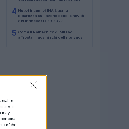
4
Nuovi incentivi INAIL per la
sicurezza sul lavoro: ecco le novità
del modello OT23 2027
5
Come il Politecnico di Milano
affronta i nuovi rischi della privacy
sonal or
ection to
ou may
 personal
out of the