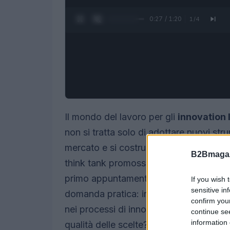
0:28 / 1:20
1
/
4
Il mondo del lavoro per gli
innovation 
non si tratta solo di adottare nuovi str
mercato e si costruiscono decisioni st
B2Bmagaz
think tank promosso da
EconomyUp
primo appuntamento con il
Future Tal
If you wish 
sensitive in
domanda pratica: in quali ambiti l’
intel
confirm you
nei processi di innovazione, e come evi
continue se
information 
qualità delle scelte?