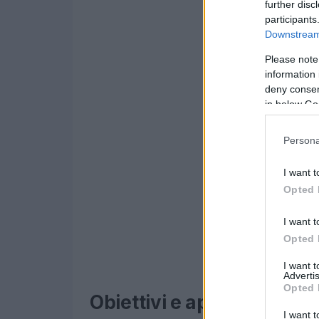
further disc
participants
Downstream 
Please note
information 
deny consent
in below Go
Persona
I want t
Opted 
I want t
Opted 
I want 
Advertis
Opted 
Obiettivi e approccio del 
I want t