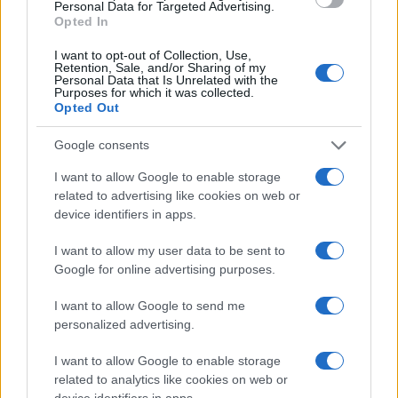
Personal Data for Targeted Advertising.
Opted In
Continua a leggere
I want to opt-out of Collection, Use,
Retention, Sale, and/or Sharing of my
Personal Data that Is Unrelated with the
Purposes for which it was collected.
SERVIZI PER LE AZIENDE
Opted Out
Google consents
I want to allow Google to enable storage
related to advertising like cookies on web or
device identifiers in apps.
I want to allow my user data to be sent to
Google for online advertising purposes.
I want to allow Google to send me
personalized advertising.
Turismo straniero in Italia: dati 2026 e strategie per le
aziende
I want to allow Google to enable storage
Linda Pellegrini · 7 Ago 2026
related to analytics like cookies on web or
device identifiers in apps.