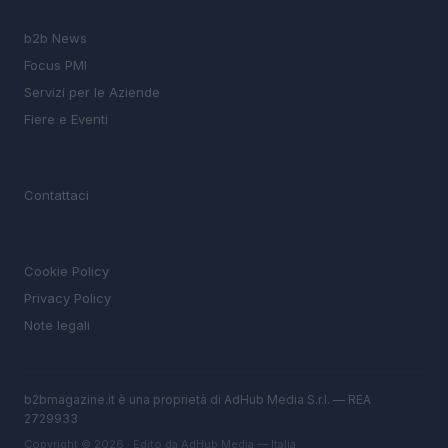
SEZIONI
b2b News
Focus PMI
Servizi per le Aziende
Fiere e Eventi
MAGAZINE
Contattaci
LEGALE
Cookie Policy
Privacy Policy
Note legali
b2bmagazine.it è una proprietà di AdHub Media S.r.l. — REA
2729933
Copyright © 2026 · Edito da AdHub Media — Italia