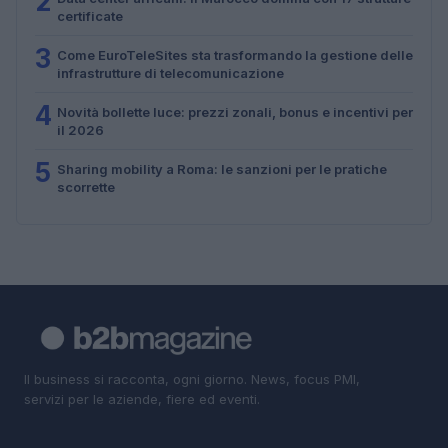
2
certificate
3
Come EuroTeleSites sta trasformando la gestione delle
infrastrutture di telecomunicazione
4
Novità bollette luce: prezzi zonali, bonus e incentivi per
il 2026
5
Sharing mobility a Roma: le sanzioni per le pratiche
scorrette
Il business si racconta, ogni giorno. News, focus PMI,
servizi per le aziende, fiere ed eventi.