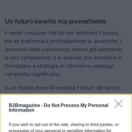
Un futuro incerto ma promettente
Il report conclude che l’AI non eliminerà il lavoro,
ma ne trasformerà profondamente le dinamiche. I
lavoratori della conoscenza stanno già adattando
le loro competenze, e le aziende che investono in
formazione e strategia AI otterranno vantaggi
competitivi significativi.
In un mondo dove l’AI modella il futuro del lavoro,
come si preparano le aziende a queste sfide?
B2Bmagazine -
Do Not Process My Personal
Information
AUTORE
If you wish to opt-out of the sale, sharing to third parties, or
AiAdhubMedia
processing of your personal or sensitive information for