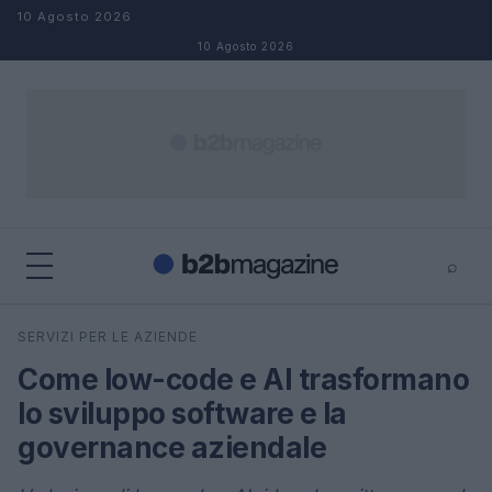
Salta al contenuto
10 Agosto 2026
10 Agosto 2026
⌕
×
⌕
SERVIZI PER LE AZIENDE
Cerca
Come low-code e AI trasformano
lo sviluppo software e la
governance aziendale