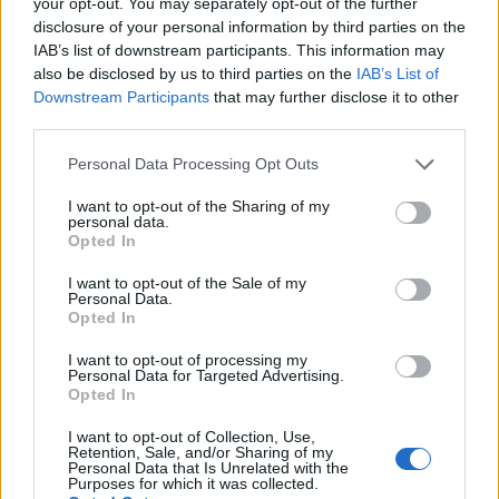
your opt-out. You may separately opt-out of the further
disclosure of your personal information by third parties on the
deployment. I documenti in nostro possesso
IAB’s list of downstream participants. This information may
dimostrano che il prossimo sviluppo atteso è la
also be disclosed by us to third parties on the
IAB’s List of
definizione di standard interni per la validazione dei
Downstream Participants
that may further disclose it to other
third parties.
flussi e la tracciabilità delle modifiche nei tool
visuali. Le prove raccolte indicano che
Please note that this website/app uses one or more Google
Personal Data Processing Opt Outs
services and may gather and store information including but
l’implementazione di queste misure sarà il
not limited to your visit or usage behaviour. You may click to
I want to opt-out of the Sharing of my
principale indicatore della maturità di governance
personal data.
grant or deny consent to Google and its third-party tags to
Opted In
sull’AI nelle organizzazioni coinvolte.
use your data for below specified purposes in below Google
consent section.
I want to opt-out of the Sale of my
Personal Data.
Competenze, infrastrutture e modelli di
Opted In
deployment
I want to opt-out of processing my
Personal Data for Targeted Advertising.
I documenti in nostro possesso
dimostrano che
Opted In
la transizione verso un’
AI
operativa richiede
I want to opt-out of Collection, Use,
investimenti simultanei in tecnologia e capitale
Retention, Sale, and/or Sharing of my
Personal Data that Is Unrelated with the
umano. Le prove raccolte indicano che il personale
Purposes for which it was collected.