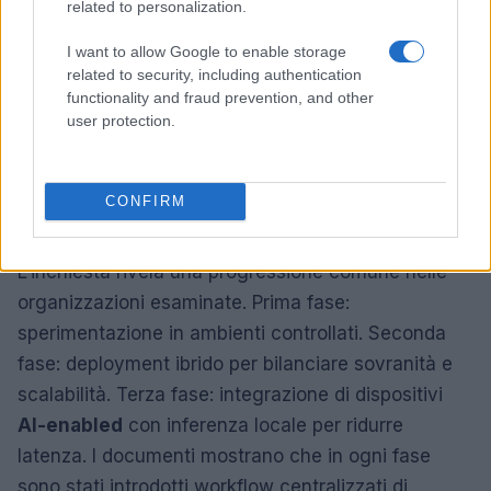
related to personalization.
visionate riportano inoltre policy per il monitoraggio
continuo dei modelli e protocolli di rollback in caso
I want to allow Google to enable storage
related to security, including authentication
di derive comportamentali. Le prove raccolte
functionality and fraud prevention, and other
indicano un aumento degli investimenti in
user protection.
infrastrutture edge per contenere la latenza e
migliorare la resilienza operativa.
CONFIRM
La ricostruzione
L’inchiesta rivela una progressione comune nelle
organizzazioni esaminate. Prima fase:
sperimentazione in ambienti controllati. Seconda
fase: deployment ibrido per bilanciare sovranità e
scalabilità. Terza fase: integrazione di dispositivi
AI-enabled
con inferenza locale per ridurre
latenza. I documenti mostrano che in ogni fase
sono stati introdotti workflow centralizzati di