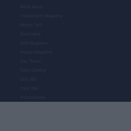
World Music
Investimenti Magazine
Money 365
Zona Nerd
B2B Magazine
People Magazine
Day Travel
Tutto Gaming
ESG 365
Food Wiki
FuturoDonna
HomeMagazine
SecondHomeMagazine