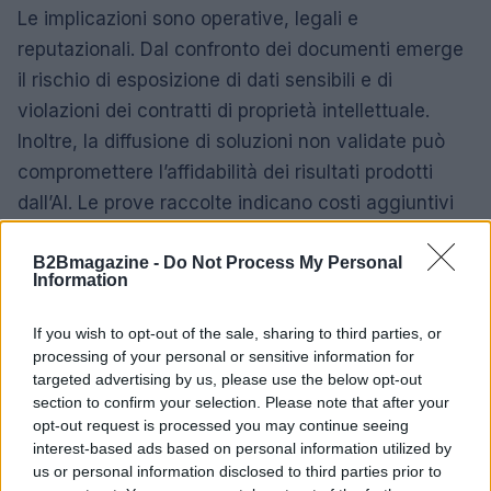
Le implicazioni sono operative, legali e
reputazionali. Dal confronto dei documenti emerge
il rischio di esposizione di dati sensibili e di
violazioni dei contratti di proprietà intellettuale.
Inoltre, la diffusione di soluzioni non validate può
compromettere l’affidabilità dei risultati prodotti
dall’AI. Le prove raccolte indicano costi aggiuntivi
per remediation e per adeguamento normativo. Per
B2Bmagazine -
Do Not Process My Personal
gli investitori e i partner, la mancanza di controlli
Information
costituisce un elemento di incertezza nella
valutazione aziendale.
If you wish to opt-out of the sale, sharing to third parties, or
processing of your personal or sensitive information for
Cosa succede ora
targeted advertising by us, please use the below opt-out
section to confirm your selection. Please note that after your
opt-out request is processed you may continue seeing
Secondo le carte visionate, le aziende stanno
interest-based ads based on personal information utilized by
predisponendo framework multidisciplinari per
us or personal information disclosed to third parties prior to
valutare i casi d’uso e applicare controlli pre-