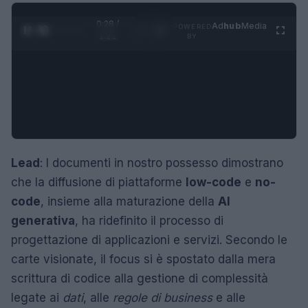
0:30 /
Ad
hub
Media
POWERED
1
/
4
1:21
BY
Lead
: I documenti in nostro possesso dimostrano
che la diffusione di piattaforme
low-code
e
no-
code
, insieme alla maturazione della
AI
generativa
, ha ridefinito il processo di
progettazione di applicazioni e servizi. Secondo le
carte visionate, il focus si è spostato dalla mera
scrittura di codice alla gestione di complessità
legate ai
dati
, alle
regole di business
e alle