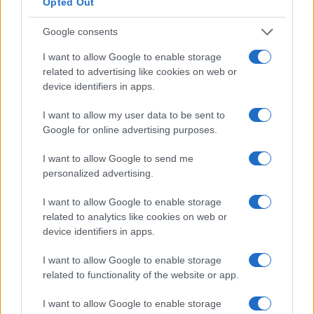
Opted Out
deve essere formato per progettare flussi
collaborativi
human+AI
, validare modelli e
Google consents
interpretare risultati e anomalie. Secondo le carte
I want to allow Google to enable storage
visionate, l’architettura ideale bilancia innovazione
related to advertising like cookies on web or
e controllo mediante ambienti ibridi che combinano
device identifiers in apps.
on premise
,
private cloud
e
public cloud
. Tale
I want to allow my user data to be sent to
approccio consente di rispettare requisiti di
Google for online advertising purposes.
sovranità e di performance senza compromettere i
I want to allow Google to send me
processi di governance.
personalized advertising.
Le prove
I want to allow Google to enable storage
related to analytics like cookies on web or
I documenti analizzati evidenziano linee guida e
device identifiers in apps.
checklist operative adottate da imprese
I want to allow Google to enable storage
tecnologiche e centri ricerca. Dai verbali emerge
related to functionality of the website or app.
l’obbligo di piani di formazione certificati per i team
I want to allow Google to enable storage
responsabili dell’implementazione. Le carte