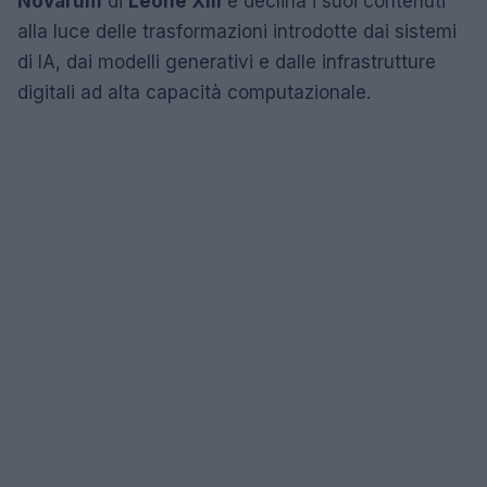
Novarum
di
Leone XIII
e declina i suoi contenuti
alla luce delle trasformazioni introdotte dai sistemi
di IA, dai modelli generativi e dalle infrastrutture
digitali ad alta capacità computazionale.