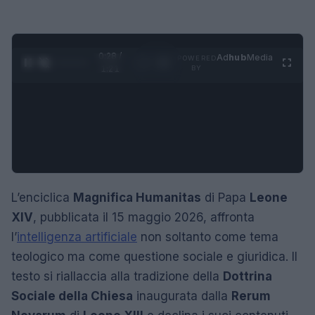
0:29 /
Ad
hub
Media
POWERED
1
/
4
1:21
BY
L’enciclica
Magnifica Humanitas
di Papa
Leone
XIV
, pubblicata il 15 maggio 2026, affronta
l’
intelligenza artificiale
non soltanto come tema
teologico ma come questione sociale e giuridica. Il
testo si riallaccia alla tradizione della
Dottrina
Sociale della Chiesa
inaugurata dalla
Rerum