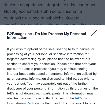
richiede competenze integrate: giuristi, ingegneri,
filosofi, economisti e altri sono chiamati a
contribuire alle scelte pubbliche. Questa
impostazione riflette la dimensione multidisciplinare
richiesta dall’AI Act per attività quali auditing
B2Bmagazine -
Do Not Process My Personal
algoritmico e analisi d’impatto sui diritti
Information
fondamentali.
If you wish to opt-out of the sale, sharing to third parties, or
processing of your personal or sensitive information for
Infine, la Magnifica Humanitas sottolinea che la
targeted advertising by us, please use the below opt-out
Dottrina Sociale
è dinamica: i principi rimangono
section to confirm your selection. Please note that after your
stabili mentre gli strumenti regolatori devono
opt-out request is processed you may continue seeing
interest-based ads based on personal information utilized by
adattarsi alle rapide evoluzioni tecnologiche. Anche
us or personal information disclosed to third parties prior to
l’AI Act e la Legge 132/2026 contemplano
your opt-out. You may separately opt-out of the further
meccanismi di aggiornamento, coerenti con l’idea
disclosure of your personal information by third parties on the
IAB’s list of downstream participants. This information may
che la normativa debba essere flessibile nelle
also be disclosed by us to third parties on the
IAB’s List of
applicazioni ma ferma nei valori di fondo.
Downstream Participants
that may further disclose it to other