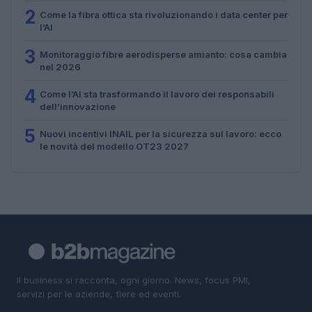
2
Come la fibra ottica sta rivoluzionando i data center per
l’AI
3
Monitoraggio fibre aerodisperse amianto: cosa cambia
nel 2026
4
Come l’AI sta trasformando il lavoro dei responsabili
dell’innovazione
5
Nuovi incentivi INAIL per la sicurezza sul lavoro: ecco
le novità del modello OT23 2027
Il business si racconta, ogni giorno. News, focus PMI,
servizi per le aziende, fiere ed eventi.