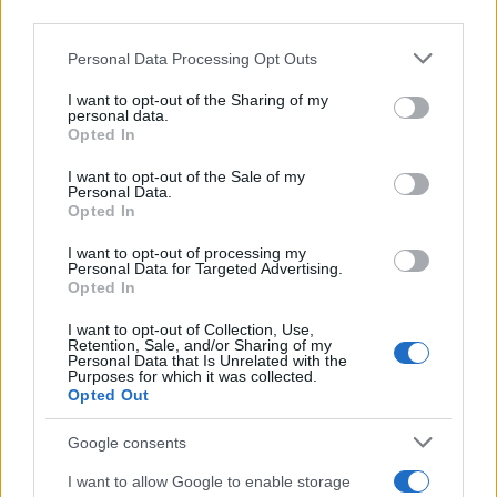
third parties.
In sintesi, l’intervento di Leone XIV offre una
Please note that this website/app uses one or more Google
Personal Data Processing Opt Outs
cornice interpretativa che integra valori
services and may gather and store information including but
antropologici e strumenti giuridici, proponendo una
not limited to your visit or usage behaviour. You may click to
I want to opt-out of the Sharing of my
personal data.
teoria della governance multilivello dell’IA che
grant or deny consent to Google and its third-party tags to
Opted In
use your data for below specified purposes in below Google
dialoga con i principali ordinamenti nazionali e
consent section.
I want to opt-out of the Sale of my
sovranazionali e con le sfide poste dalla
Personal Data.
Opted In
trasformazione digitale globale.
I want to opt-out of processing my
Personal Data for Targeted Advertising.
Opted In
AUTORE
I want to opt-out of Collection, Use,
Edoardo Marchesi
Retention, Sale, and/or Sharing of my
Personal Data that Is Unrelated with the
Edoardo Marchesi, voce delle notizie di
Purposes for which it was collected.
Palermo, ricorda la notte in cui seguì il corteo
Opted Out
in via Maqueda e decise di chiedere carte e
nomi: da allora predilige verifiche sul campo.
Google consents
In redazione guida l’agenda delle emergenze
I want to allow Google to enable storage
e custodisce una collezione di vecchie