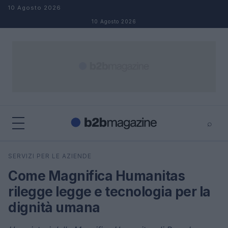
Salta al contenuto
10 Agosto 2026
10 Agosto 2026
⌕
×
⌕
SERVIZI PER LE AZIENDE
Cerca
Come Magnifica Humanitas
rilegge legge e tecnologia per la
dignità umana