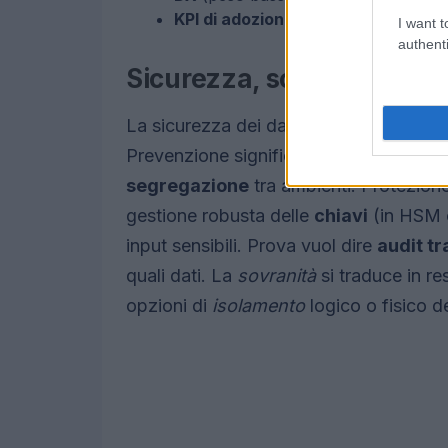
KPI di adozione
(peso medio): value 
I want t
authenti
Sicurezza, sovranità e ge
La sicurezza dei dati si fonda su tre pil
Prevenzione significa
data minimizati
segregazione
tra ambienti. Protezion
gestione robusta delle
chiavi
(in HSM 
input sensibili. Prova vuol dire
audit tra
quali dati. La
sovranità
si traduce in re
opzioni di
isolamento
logico o fisico d