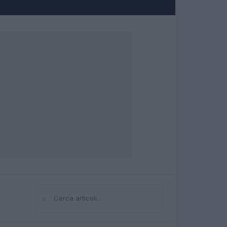
⌕
Cerca