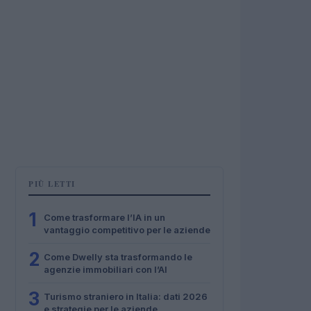
PIÙ LETTI
1
Come trasformare l’IA in un
vantaggio competitivo per le aziende
2
Come Dwelly sta trasformando le
agenzie immobiliari con l’AI
3
Turismo straniero in Italia: dati 2026
e strategie per le aziende