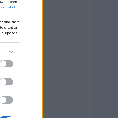
 downstream
B’s List of
er and store
to grant or
ed purposes