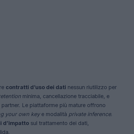
ire
contratti d’uso dei dati
nessun riutilizzo per
retention
minima, cancellazione tracciabile, e
ri e partner. Le piattaforme più mature offrono
ng your own key
e modalità
private inference
.
i d’impatto
sul trattamento dei dati,
lida.