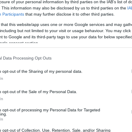
losure of your personal information by third parties on the IAB’s list of
. This information may also be disclosed by us to third parties on the
IA
Participants
that may further disclose it to other third parties.
 that this website/app uses one or more Google services and may gath
including but not limited to your visit or usage behaviour. You may click 
 to Google and its third-party tags to use your data for below specifi
ogle consent section.
l Data Processing Opt Outs
o opt-out of the Sharing of my personal data.
In
lla tecnologia, il problema è tipicamente
iteri comparabili e misurabili. Questo articolo
o opt-out of the Sale of my Personal Data.
In
atrice di valutazione per confrontare
 sovranità
dei dati,
policy d’uso
MLOps
costi di
to opt-out of processing my Personal Data for Targeted
ing.
zione procede dalla cornice decisionale, ai
In
 modelli, fino alla misurazione del ROI.
o opt-out of Collection, Use, Retention, Sale, and/or Sharing