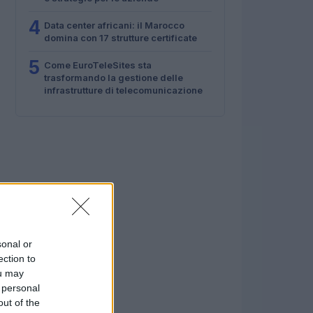
4
Data center africani: il Marocco
domina con 17 strutture certificate
5
Come EuroTeleSites sta
trasformando la gestione delle
infrastrutture di telecomunicazione
sonal or
ection to
ou may
 personal
out of the