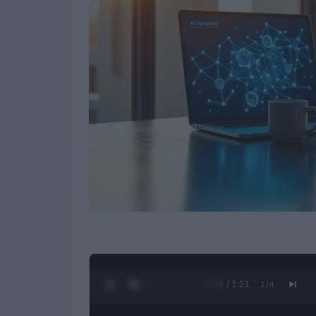
0:27 / 1:21
1
/
4