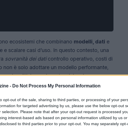
sono ecosistemi che combinano
modelli, dati
e
e e scalare casi d’uso. In questo contesto, una
tra
sovranità dei dati
controllo operativo, costi di
tivo non è solo adottare un modello performante,
cessi, politiche e misure tecniche che
l’intero ciclo di vita.
ine -
Do Not Process My Personal Information
to opt-out of the sale, sharing to third parties, or processing of your per
formation for targeted advertising by us, please use the below opt-out s
r selection. Please note that after your opt-out request is processed y
eing interest-based ads based on personal information utilized by us or
disclosed to third parties prior to your opt-out. You may separately opt-