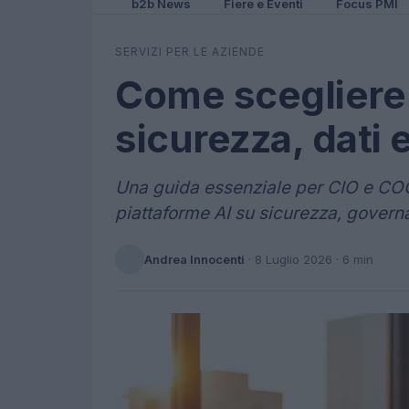
b2b News
Fiere e Eventi
Focus PMI
SERVIZI PER LE AZIENDE
Come scegliere 
sicurezza, dati 
Una guida essenziale per CIO e COO
piattaforme AI su sicurezza, governa
Andrea Innocenti
·
8 Luglio 2026
· 6 min