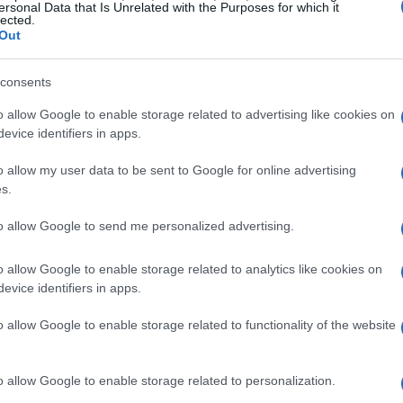
ersonal Data that Is Unrelated with the Purposes for which it
lected.
Out
rice di valutazione
atrice pesata che collega i criteri al valore
consents
dono:
security & compliance
data governance &
o allow Google to enable storage related to advertising like cookies on
evice identifiers in apps.
grazione
esperienza sviluppatori
e
KPI di
so in base alla criticità del contesto. Un
o allow my user data to be sent to Google for online advertising
s.
giano sicurezza e dati in settori regolati, o
iù agili, sempre con
metriche
trasparenti e
to allow Google to send me personalized advertising.
o allow Google to enable storage related to analytics like cookies on
evice identifiers in apps.
controlli, certificazioni, auditabilità.
 alto): residenza, isolamento, cifratura.
o allow Google to enable storage related to functionality of the website
/CD, monitoraggio.
t economics, scalabilità.
nettori, IAM.
o allow Google to enable storage related to personalization.
enti, sandbox.