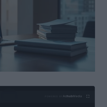
Ad
hub
Media
POWERED BY