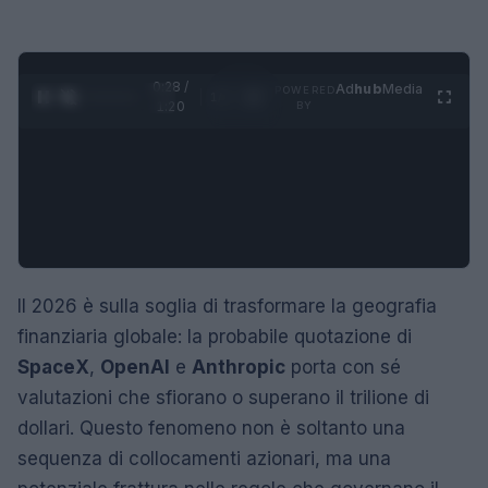
0:29 /
Ad
hub
Media
POWERED
1
/
4
1:20
BY
Il 2026 è sulla soglia di trasformare la geografia
finanziaria globale: la probabile quotazione di
SpaceX
,
OpenAI
e
Anthropic
porta con sé
valutazioni che sfiorano o superano il trilione di
dollari. Questo fenomeno non è soltanto una
sequenza di collocamenti azionari, ma una