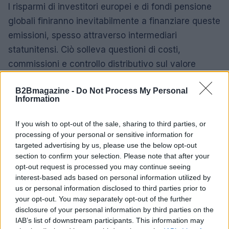
I risparmi di investitori europei e di fondi pensione
globali finiranno inevitabilmente a finanziare queste
emissioni, spesso attraverso intermediari
statunitensi. Ciò solleva questioni di costi,
commissioni e controllo distributivo sul valore
creato da queste operazioni.
B2Bmagazine -
Do Not Process My Personal
Information
Verso un nuovo equilibrio tra mercati e
grandi imprese
If you wish to opt-out of the sale, sharing to third parties, or
processing of your personal or sensitive information for
Se il 2026 verrà ricordato come l’anno di una
targeted advertising by us, please use the below opt-out
riapertura delle IPO, potrebbe anche segnare l’inizio
section to confirm your selection. Please note that after your
opt-out request is processed you may continue seeing
di un processo più profondo: quello in cui i mercati
interest-based ads based on personal information utilized by
si adattano alle dimensioni e alle strutture delle
us or personal information disclosed to third parties prior to
aziende piuttosto che il contrario. Questo
your opt-out. You may separately opt-out of the further
disclosure of your personal information by third parties on the
passaggio modifica non solo i prezzi, ma anche la
IAB’s list of downstream participants. This information may
natura delle relazioni tra azionisti, management e