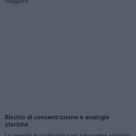
maggiore.
Rischio di concentrazione e analogie
storiche
La crescita di pochissimi nomi nel paniere azionario