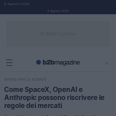
Salta al contenuto
8 Agosto 2026
8 Agosto 2026
⌕
×
⌕
SERVIZI PER LE AZIENDE
Cerca
Come SpaceX, OpenAI e
Anthropic possono riscrivere le
regole dei mercati