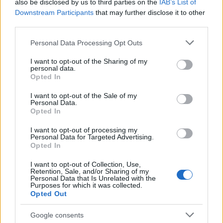
also be disclosed by us to third parties on the
IAB’s List of
società.
Downstream Participants
that may further disclose it to other
third parties.
La domanda finale rimane aperta: vogliamo un
Please note that this website/app uses one or more Google
Personal Data Processing Opt Outs
mercato che continui a imporre disciplina alle
services and may gather and store information including but
imprese o siamo destinati a osservare poche entità
not limited to your visit or usage behaviour. You may click to
I want to opt-out of the Sharing of my
personal data.
grant or deny consent to Google and its third-party tags to
capaci di rimodellare le regole e i flussi finanziari?
Opted In
use your data for below specified purposes in below Google
La risposta dipenderà dalle scelte regolamentari,
consent section.
I want to opt-out of the Sale of my
dalla domanda degli investitori istituzionali e dalla
Personal Data.
Opted In
capacità degli organi di controllo di preservare la
trasparenza e l’equilibrio competitivo.
I want to opt-out of processing my
Personal Data for Targeted Advertising.
Opted In
I want to opt-out of Collection, Use,
Retention, Sale, and/or Sharing of my
AUTORE
Personal Data that Is Unrelated with the
Francesca Spadaro
Purposes for which it was collected.
Opted Out
Francesca Spadaro ha ricostruito una catena
di investimenti veronese partendo dai bilanci
Google consents
depositati alla Camera di Commercio; è