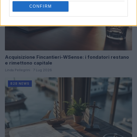
CONFIRM
Acquisizione Fincantieri-WSense: i fondatori restano
e rimettono capitale
Linda Pellegrini · 7 Lug 2026
B2B NEWS