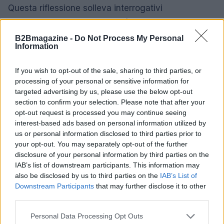
Questa riflessione solleva interrogativi
sull’importanza della comunità e del supporto
sociale. Molti pensano che la rete di sostegno più
B2Bmagazine -
Do Not Process My Personal
Information
ampia, come la comunità, possa influenzare
positivamente il successo di un imprenditore.
If you wish to opt-out of the sale, sharing to third parties, or
Tuttavia, le donne incontrate hanno avuto
processing of your personal or sensitive information for
esperienze diverse, rivelando che spesso il
targeted advertising by us, please use the below opt-out
section to confirm your selection. Please note that after your
supporto della comunità è limitato.0
opt-out request is processed you may continue seeing
interest-based ads based on personal information utilized by
us or personal information disclosed to third parties prior to
your opt-out. You may separately opt-out of the further
AUTORE
disclosure of your personal information by third parties on the
AiAdhubMedia
IAB’s list of downstream participants. This information may
also be disclosed by us to third parties on the
IAB’s List of
Downstream Participants
that may further disclose it to other
third parties.
Please note that this website/app uses one or more Google
Personal Data Processing Opt Outs