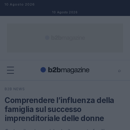
Salta al contenuto
10 Agosto 2026
10 Agosto 2026
⌕
×
⌕
B2B NEWS
Cerca
Comprendere l’influenza della
famiglia sul successo
imprenditoriale delle donne