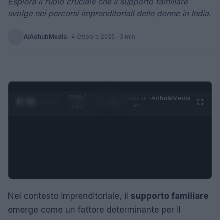
Esplora il ruolo cruciale che il supporto familiare
svolge nei percorsi imprenditoriali delle donne in India.
AiAdhubMedia
·
4 Ottobre 2025
· 3 min
0:28 /
Ad
hub
Media
POWERED
1
/
4
1:21
BY
Nel contesto imprenditoriale, il
supporto familiare
emerge come un fattore determinante per il