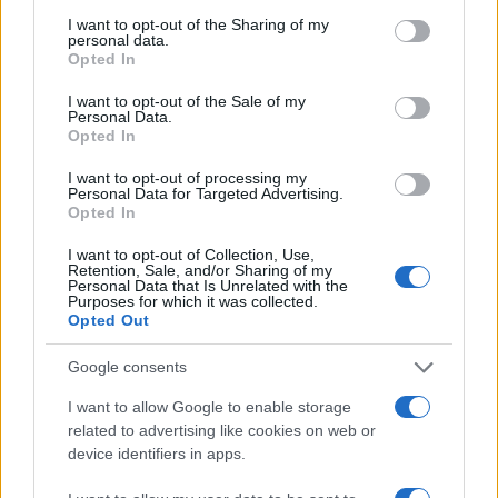
services and may gather and store information including but
not limited to your visit or usage behaviour. You may click to
I want to opt-out of the Sharing of my
personal data.
grant or deny consent to Google and its third-party tags to
Opted In
use your data for below specified purposes in below Google
consent section.
I want to opt-out of the Sale of my
Personal Data.
Opted In
I want to opt-out of processing my
Personal Data for Targeted Advertising.
Opted In
I want to opt-out of Collection, Use,
Retention, Sale, and/or Sharing of my
Personal Data that Is Unrelated with the
Purposes for which it was collected.
Opted Out
Google consents
I want to allow Google to enable storage
Continua a leggere
related to advertising like cookies on web or
device identifiers in apps.
B2B NEWS