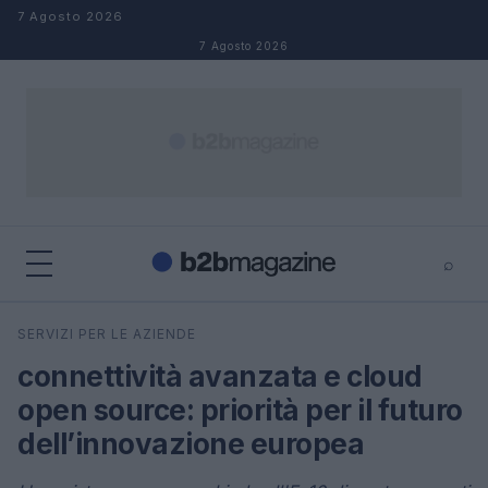
Salta al contenuto
7 Agosto 2026
7 Agosto 2026
⌕
×
⌕
SERVIZI PER LE AZIENDE
Cerca
connettività avanzata e cloud
open source: priorità per il futuro
dell’innovazione europea