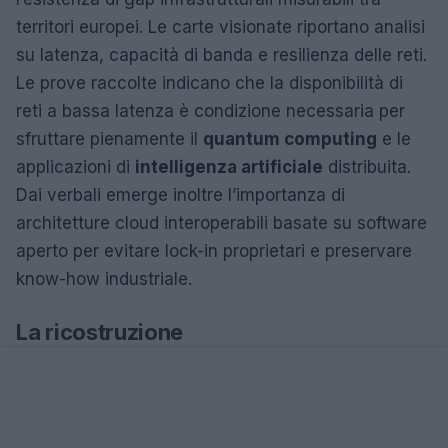
territori europei. Le carte visionate riportano analisi
su latenza, capacità di banda e resilienza delle reti.
Le prove raccolte indicano che la disponibilità di
reti a bassa latenza è condizione necessaria per
sfruttare pienamente il
quantum computing
e le
applicazioni di
intelligenza artificiale
distribuita.
Dai verbali emerge inoltre l’importanza di
architetture cloud interoperabili basate su software
aperto per evitare lock-in proprietari e preservare
know-how industriale.
La ricostruzione
Secondo le carte visionati, la sequenza degli
interventi da privilegiare parte dalla
modernizzazione delle dorsali di comunicazione.