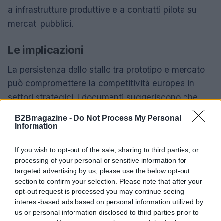
a infrastrutture produttive e a contratti pilota su
mercati pubblici.
Le implicazioni
La persistenza dello stallo tra prototipo e mercato
può compromettere la competitività europea in
settori strategici. I documenti suggeriscono che
senza meccanismi di mitigazione del rischio
B2Bmagazine -
Do Not Process My Personal
verranno persi investimenti in ricerca e brevetti. Le
Information
prove raccolte indicano effetti negativi sulla
If you wish to opt-out of the sale, sharing to third parties, or
sovranità digitale
se non si favorisce l’adozione di
processing of your personal or sensitive information for
stack cloud e software aperto interoperabile.
targeted advertising by us, please use the below opt-out
Inoltre, la mancanza di scala commerciale limita la
section to confirm your selection. Please note that after your
opt-out request is processed you may continue seeing
creazione di catene del valore europee integrate.
interest-based ads based on personal information utilized by
us or personal information disclosed to third parties prior to
Cosa succede ora