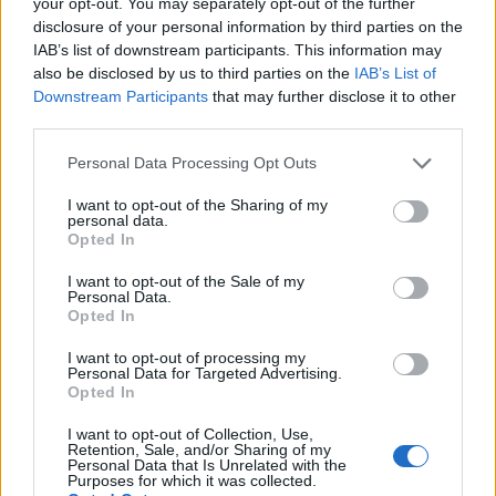
your opt-out. You may separately opt-out of the further
disclosure of your personal information by third parties on the
L’inchiesta rivela che il prossimo passo operativo
IAB’s list of downstream participants. This information may
atteso è la pubblicazione, a Bruxelles, di bandi
also be disclosed by us to third parties on the
IAB’s List of
Downstream Participants
that may further disclose it to other
tematici orientati al trasferimento tecnologico e al
third parties.
de‑risking. I documenti visionati propongono
Please note that this website/app uses one or more Google
Personal Data Processing Opt Outs
strumenti finanziari condizionali, voucher per
services and may gather and store information including but
industrializzazione e partnership per test in
not limited to your visit or usage behaviour. You may click to
I want to opt-out of the Sharing of my
personal data.
ambiente reale. Le prove raccolte indicano che
grant or deny consent to Google and its third-party tags to
Opted In
use your data for below specified purposes in below Google
l’efficacia dipenderà dalla capacità di collegare
consent section.
I want to opt-out of the Sale of my
finanziamenti europei, investimenti privati e servizi
Personal Data.
Opted In
di accompagnamento industriale. Il prossimo
sviluppo atteso è la definizione, a Bruxelles, di linee
I want to opt-out of processing my
Personal Data for Targeted Advertising.
di finanziamento che rendano operativo questo
Opted In
quadro.
I want to opt-out of Collection, Use,
Retention, Sale, and/or Sharing of my
Roberto Investigator: i documenti in nostro
Personal Data that Is Unrelated with the
Purposes for which it was collected.
possesso dimostrano che il concetto di
cloud