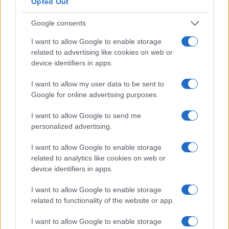
Opted Out
sovrano
è passato da teoria a requisito operativo
Google consents
per enti pubblici e imprese strategiche. Secondo le
I want to allow Google to enable storage
carte visionate, la novità non è soltanto la
related to advertising like cookies on web or
localizzazione dei data center, ma la capacità di
device identifiers in apps.
verificare e controllare il software
che gestisce
I want to allow my user data to be sent to
l’infrastruttura. Le normative europee come
NIS2
,
Google for online advertising purposes.
DORA
e il
Cyber Resiliency Act
introdurranno
obblighi stringenti su trasparenza della
supply
I want to allow Google to send me
personalized advertising.
chain
e continuità operativa. L’inchiesta rivela che
l’adozione di componenti open source facilita audit
I want to allow Google to enable storage
indipendenti, portabilità e riduzione del vendor lock-
related to analytics like cookies on web or
device identifiers in apps.
in. Il prossimo sviluppo atteso è la definizione, a
Bruxelles, di linee di finanziamento che rendano
I want to allow Google to enable storage
operativo questo quadro.
related to functionality of the website or app.
I want to allow Google to enable storage
Le prove