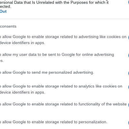
ersonal Data that Is Unrelated with the Purposes for which it
lected.
Out
consents
Caraibi
o allow Google to enable storage related to advertising like cookies on
evice identifiers in apps.
cità che promette un’esperienza da sogno, ma la
o allow my user data to be sent to Google for online advertising
ate più per massimizzare il profitto che per il
s.
udio del settore, oltre il 70% dei passeggeri
to allow Google to send me personalized advertising.
o, piuttosto che esplorare le destinazioni.
avvero una crociera nei Caraibi se si trascorre
o allow Google to enable storage related to analytics like cookies on
 meraviglie delle isole?
evice identifiers in apps.
o allow Google to enable storage related to functionality of the website
so limitate e possono risultare costose. I
ti, ma il prezzo finale può rivelarsi molto
o allow Google to enable storage related to personalization.
ndo il viaggiatore con un senso di