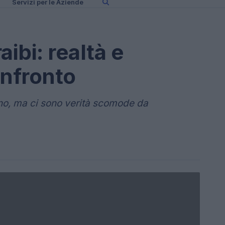
Servizi per le Aziende
ibi: realtà e
onfronto
gno, ma ci sono verità scomode da