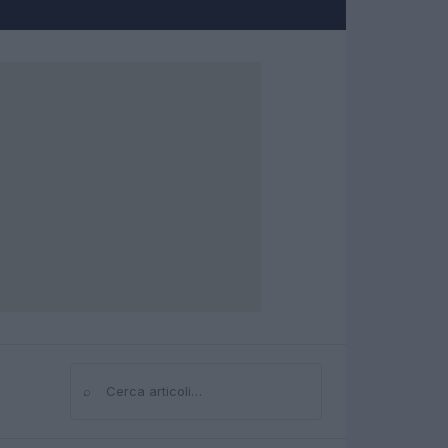
⌕
Cerca