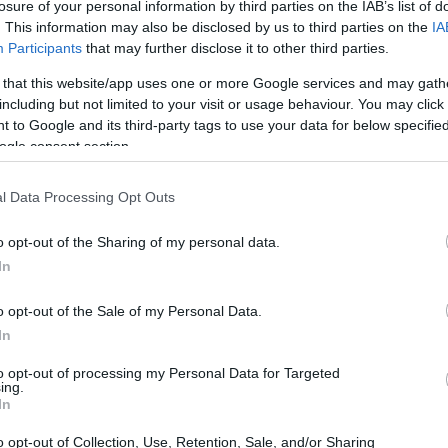
losure of your personal information by third parties on the IAB’s list of
scritte come la vacanza perfetta: mare
. This information may also be disclosed by us to third parties on the
IA
a vibrante. Ma diciamoci la verità: la realtà è
Participants
that may further disclose it to other third parties.
rare. Questo articolo non ha intenzione di
 that this website/app uses one or more Google services and may gath
re il velo su ciò che realmente ci aspetta a
including but not limited to your visit or usage behaviour. You may click 
 to Google and its third-party tags to use your data for below specifi
ra.
ogle consent section.
l Data Processing Opt Outs
o opt-out of the Sharing of my personal data.
In
o opt-out of the Sale of my Personal Data.
In
to opt-out of processing my Personal Data for Targeted
ing.
In
o opt-out of Collection, Use, Retention, Sale, and/or Sharing