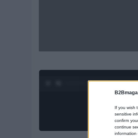
0:28 / 1:23
1
/
4
B2Bmagaz
If you wish 
sensitive in
confirm you
continue se
information 