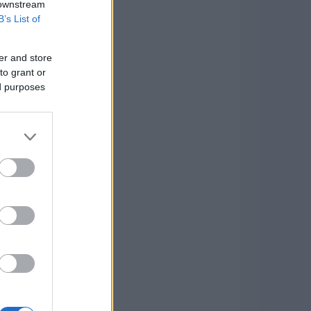
 downstream
B’s List of
er and store
to grant or
ed purposes