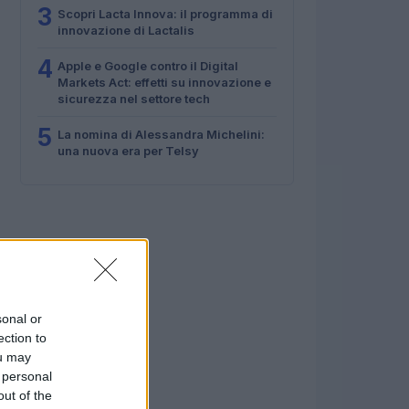
3
Scopri Lacta Innova: il programma di
innovazione di Lactalis
4
Apple e Google contro il Digital
Markets Act: effetti su innovazione e
sicurezza nel settore tech
5
La nomina di Alessandra Michelini:
una nuova era per Telsy
sonal or
ection to
ou may
 personal
out of the