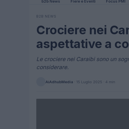
b2b News
Fiere e Eventi
Focus PMI
B2B NEWS
Crociere nei Cara
aspettative a c
Le crociere nei Caraibi sono un so
considerare.
AiAdhubMedia
·
15 Luglio 2025
· 4 min