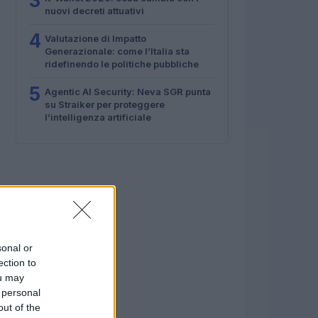
3
nuovi decreti attuativi
4
Valutazione di Impatto
Generazionale: come l’Italia sta
ridefinendo le politiche pubbliche
5
Agentic AI Security: Neva SGR punta
su Straiker per proteggere
l’intelligenza artificiale
sonal or
ection to
ou may
 personal
out of the