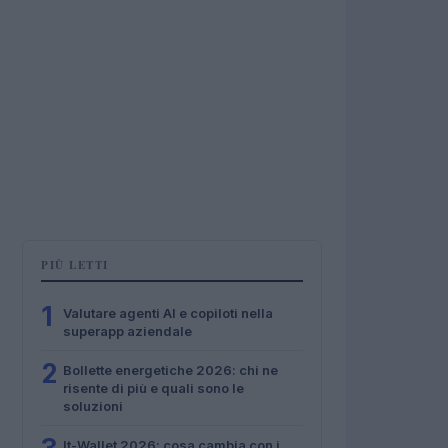
PIÙ LETTI
1
Valutare agenti AI e copiloti nella
superapp aziendale
2
Bollette energetiche 2026: chi ne
risente di più e quali sono le
soluzioni
It-Wallet 2026: cosa cambia con i