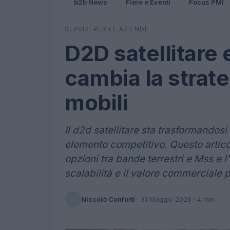
b2b News
Fiere e Eventi
Focus PMI
SERVIZI PER LE AZIENDE
D2D satellitare
cambia la strate
mobili
Il d2d satellitare sta trasformandos
elemento competitivo. Questo articol
opzioni tra bande terrestri e Mss e 
scalabilità e il valore commerciale p
Niccolò Conforti
·
31 Maggio 2026
· 4 min