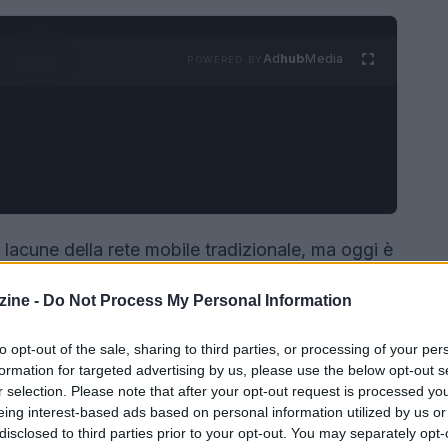
Ad
hub
Media
POWERED BY
lacune della rete mobile tradizionale, ma oggi è
egico nello spettro di offerta degli operatori.
ine -
Do Not Process My Personal Information
senziali — come messaggistica d’emergenza e
a componente commerciale stabile, a
to opt-out of the sale, sharing to third parties, or processing of your per
frequenziali lo consentano.
formation for targeted advertising by us, please use the below opt-out s
r selection. Please note that after your opt-out request is processed y
eing interest-based ads based on personal information utilized by us or
disclosed to third parties prior to your opt-out. You may separately opt-