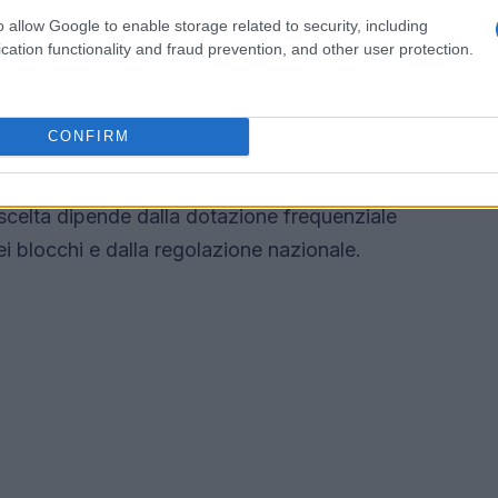
re vs Mss
o allow Google to enable storage related to security, including
cation functionality and fraud prevention, and other user protection.
vio: usare porzioni di
spettro terrestre
per
Mss
già destinati ai servizi satellitari. Le bande
CONFIRM
aree difficili, mentre le frequenze tra 1 e 3 GHz
architetture esistenti. Ogni opzione porta
la scelta dipende dalla dotazione frequenziale
i blocchi e dalla regolazione nazionale.