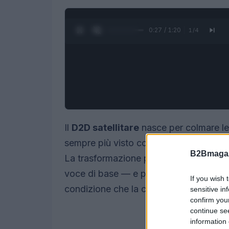
0:28 / 1:20
1
/
4
Il
D2D satellitare
nasce per colmare le 
sempre più visto come un elemento strat
B2Bmagaz
La trasformazione parte da servizi es
voce di base — e punta a diventare un
If you wish 
condizione che la capacità e le regole 
sensitive in
confirm you
continue se
information 