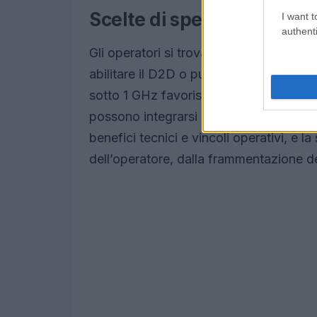
Scelte di spettro: terrest
I want t
authenti
Gli operatori si trovano davanti a un bi
abilitare il D2D o puntare su blocchi di
sotto 1 GHz favoriscono la copertura in 
possono integrarsi più facilmente nelle 
benefici tecnici e vincoli operativi, e 
dell’operatore, dalla frammentazione de