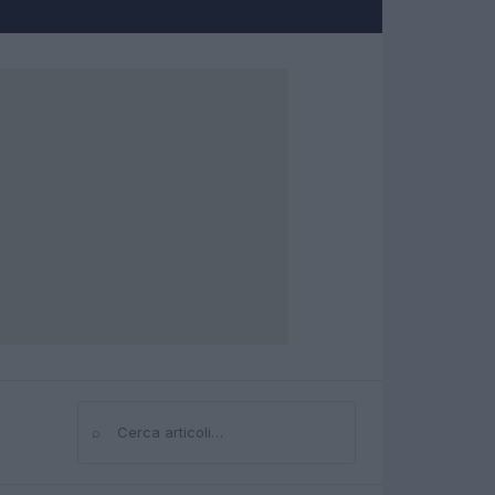
⌕
Cerca