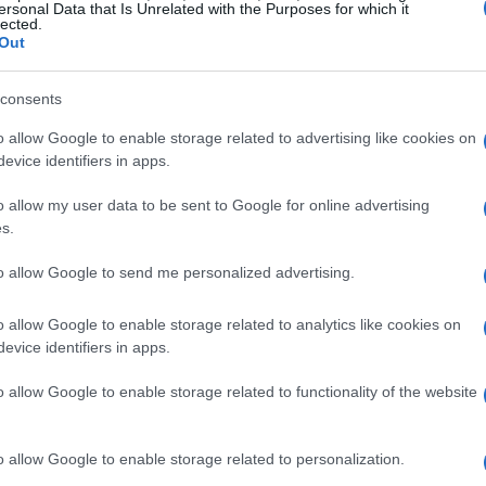
ersonal Data that Is Unrelated with the Purposes for which it
spesso intermittenti: la continuità dipende dalla
lected.
Out
bilità di banda e dalla compatibilità dei
 fabbisogno è contenuto; scenari come la
consents
pplicazioni IoT possono funzionare con circa
o allow Google to enable storage related to advertising like cookies on
 in qualcosa di scalabile servono risorse ben
evice identifiers in apps.
o allow my user data to be sent to Google for online advertising
s.
to allow Google to send me personalized advertising.
iare un servizio e testarne l’accoglienza
se la domanda cresce o se si richiede qualità
o allow Google to enable storage related to analytics like cookies on
evice identifiers in apps.
te spettro (oltre 100 MHz sotto i 3 GHz e altro
 di una porzione può sembrare realistica, ma
o allow Google to enable storage related to functionality of the website
impatta direttamente sulla capacità del 4G/5G e
o allow Google to enable storage related to personalization.