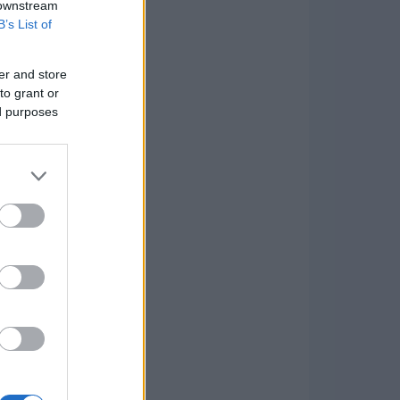
 downstream
B’s List of
er and store
to grant or
ed purposes