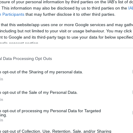
losure of your personal information by third parties on the IAB’s list of
. This information may also be disclosed by us to third parties on the
IA
Participants
that may further disclose it to other third parties.
 that this website/app uses one or more Google services and may gath
including but not limited to your visit or usage behaviour. You may click 
 to Google and its third-party tags to use your data for below specifi
ogle consent section.
l Data Processing Opt Outs
o opt-out of the Sharing of my personal data.
In
o opt-out of the Sale of my Personal Data.
In
 limiti tecnici
to opt-out of processing my Personal Data for Targeted
ing.
ori hanno già integrato funzioni satellitari come
In
ttendo comunicazioni dove la rete terrestre non
o opt-out of Collection, Use, Retention, Sale, and/or Sharing