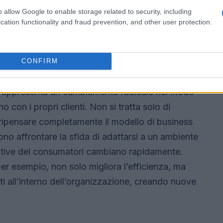
 una maggiore produttività. Tuttavia, è
o allow Google to enable storage related to security, including
 si limita a migliorare i processi esistenti senza
cation functionality and fraud prevention, and other user protection.
fondamentale dell’organizzazione.
CONFIRM
ale: Un Cambiamento Profondo
le rappresenta un cambiamento radicale nel modo
o con i propri clienti. Non si tratta solo di
ripensare completamente il modello di business
vono affrontare la sfida di adattarsi a un ambiente
tative dei consumatori cambiano rapidamente.
 per esempio, non solo migliora l’efficienza, ma
ti all’interno dell’organizzazione, creando nuove