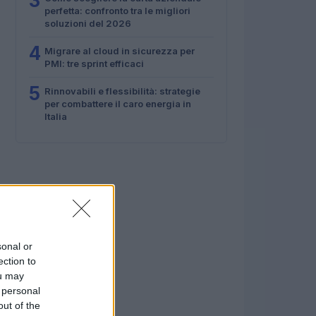
3
perfetta: confronto tra le migliori
soluzioni del 2026
4
Migrare al cloud in sicurezza per
PMI: tre sprint efficaci
5
Rinnovabili e flessibilità: strategie
per combattere il caro energia in
Italia
sonal or
ection to
ou may
 personal
out of the