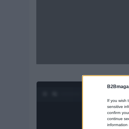
B2Bmagaz
0:28 / 1:23
1
/
4
If you wish 
sensitive in
confirm you
continue se
information 