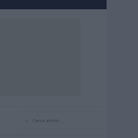
⌕
Cerca