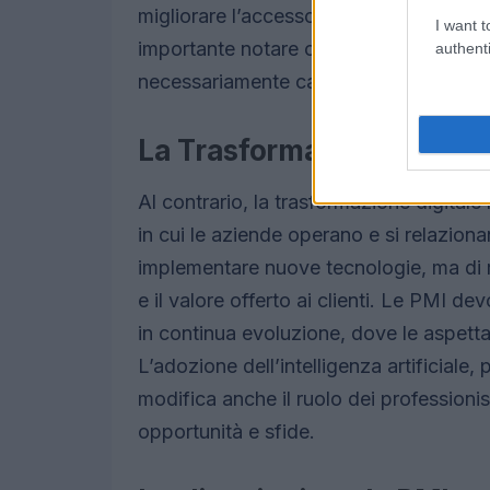
migliorare l’accesso ai dati, portando a
I want t
importante notare che la digitalizzazione
authenti
necessariamente cambiare la struttura 
La Trasformazione Digit
Al contrario, la trasformazione digita
in cui le aziende operano e si relazionan
implementare nuove tecnologie, ma di 
e il valore offerto ai clienti. Le PMI de
in continua evoluzione, dove le aspet
L’adozione dell’intelligenza artificiale,
modifica anche il ruolo dei professionis
opportunità e sfide.