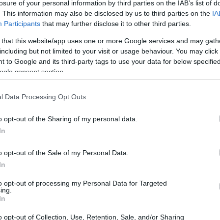
losure of your personal information by third parties on the IAB’s list of
. This information may also be disclosed by us to third parties on the
IA
Participants
that may further disclose it to other third parties.
zione e Trasformazione Digitale
 that this website/app uses one or more Google services and may gath
including but not limited to your visit or usage behaviour. You may click 
 to Google and its third-party tags to use your data for below specifi
mprendere la differenza tra
digitalizzazione
e
ogle consent section.
sso utilizzati come sinonimi, questi termini
hanno implicazioni significative per le piccole e
l Data Processing Opt Outs
e si riferisce al processo di conversione di
o opt-out of the Sharing of my personal data.
digitali, mentre la trasformazione digitale implica
In
o nelle modalità operative e strategiche delle
o opt-out of the Sale of my Personal Data.
In
to opt-out of processing my Personal Data for Targeted
ing.
In
o opt-out of Collection, Use, Retention, Sale, and/or Sharing