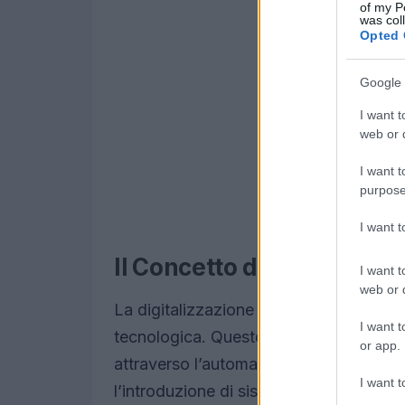
of my P
was col
Opted 
Google 
I want t
web or d
I want t
purpose
I want 
Il Concetto di Digitalizza
I want t
web or d
La digitalizzazione può essere vista c
I want t
tecnologica. Questo processo si concent
or app.
attraverso l’automazione e la gestione 
I want t
l’introduzione di sistemi di gestione do