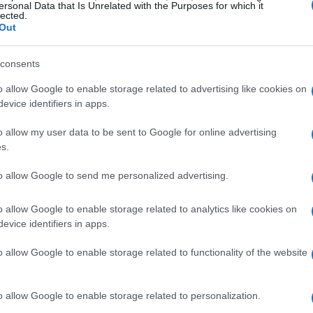
ersonal Data that Is Unrelated with the Purposes for which it
lected.
Out
consents
o allow Google to enable storage related to advertising like cookies on
evice identifiers in apps.
o allow my user data to be sent to Google for online advertising
s.
to allow Google to send me personalized advertising.
zione
o allow Google to enable storage related to analytics like cookies on
evice identifiers in apps.
ome il primo passo verso l’innovazione
o allow Google to enable storage related to functionality of the website
ra sull’ottimizzazione dell’efficienza operativa
digitale delle informazioni. Per esempio,
o allow Google to enable storage related to personalization.
cumentale consente alle PMI di ridurre i costi e