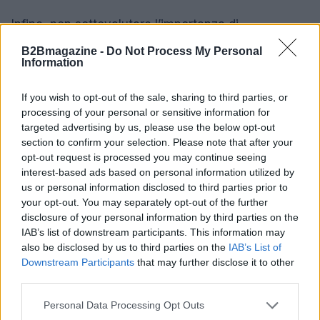
Infine, non sottovalutare l’importanza di
comunicare con altri utenti e di fare rete. Le
B2Bmagazine -
Do Not Process My Personal
Information
esperienze di chi ha già affrontato il cambiamento
possono fornire spunti preziosi. Questo è un
If you wish to opt-out of the sale, sharing to third parties, or
momento di grande trasformazione, e insieme
processing of your personal or sensitive information for
possiamo affrontarlo al meglio. Chi è pronto a
targeted advertising by us, please use the below opt-out
section to confirm your selection. Please note that after your
mettersi in gioco? 💥
opt-out request is processed you may continue seeing
interest-based ads based on personal information utilized by
us or personal information disclosed to third parties prior to
your opt-out. You may separately opt-out of the further
AUTORE
AiAdhubMedia
disclosure of your personal information by third parties on the
IAB’s list of downstream participants. This information may
also be disclosed by us to third parties on the
IAB’s List of
Downstream Participants
that may further disclose it to other
third parties.
Please note that this website/app uses one or more Google
Personal Data Processing Opt Outs
services and may gather and store information including but