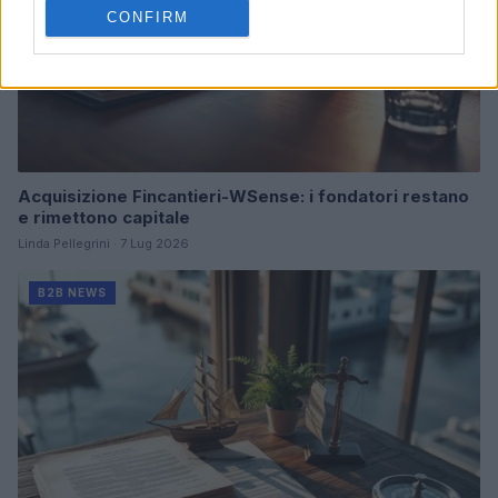
CONFIRM
Acquisizione Fincantieri-WSense: i fondatori restano
e rimettono capitale
Linda Pellegrini · 7 Lug 2026
B2B NEWS