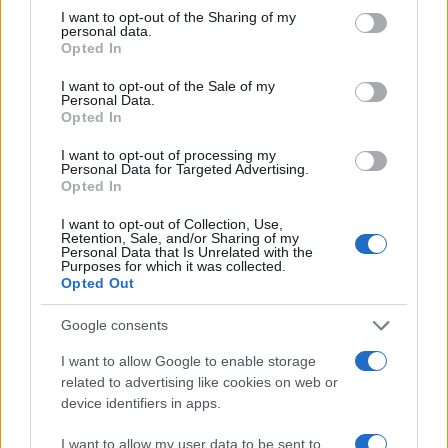
not limited to your visit or usage behaviour. You may click to
I want to opt-out of the Sharing of my
personal data.
grant or deny consent to Google and its third-party tags to
Opted In
use your data for below specified purposes in below Google
consent section.
I want to opt-out of the Sale of my
Personal Data.
Opted In
I want to opt-out of processing my
Personal Data for Targeted Advertising.
Opted In
I want to opt-out of Collection, Use,
Retention, Sale, and/or Sharing of my
Personal Data that Is Unrelated with the
Purposes for which it was collected.
Opted Out
Google consents
I want to allow Google to enable storage
Continua a leggere
related to advertising like cookies on web or
device identifiers in apps.
B2B NEWS
I want to allow my user data to be sent to