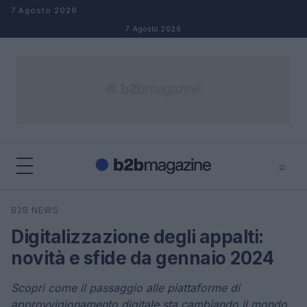
Salta al contenuto
7 Agosto 2026
7 Agosto 2026
⌕
×
⌕
B2B NEWS
Cerca
Digitalizzazione degli appalti:
novità e sfide da gennaio 2024
Scopri come il passaggio alle piattaforme di
approvvigionamento digitale sta cambiando il mondo