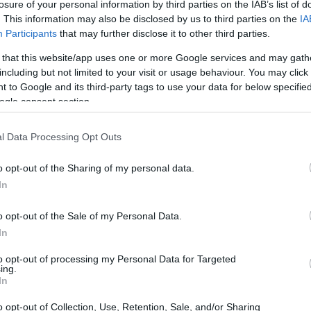
losure of your personal information by third parties on the IAB’s list of
cottante che sta facendo discutere in lungo e in
. This information may also be disclosed by us to third parties on the
IA
tori e intelligenza artificiale. Sì, perché sembra
Participants
that may further disclose it to other third parties.
n po’ esagerando, rubando contenuti senza
 that this website/app uses one or more Google services and may gath
ori? Beh, finalmente si stanno organizzando! 💪
including but not limited to your visit or usage behaviour. You may click 
 to Google and its third-party tags to use your data for below specifi
ogle consent section.
l Data Processing Opt Outs
o opt-out of the Sharing of my personal data.
In
o opt-out of the Sale of my Personal Data.
In
to opt-out of processing my Personal Data for Targeted
ing.
In
o opt-out of Collection, Use, Retention, Sale, and/or Sharing