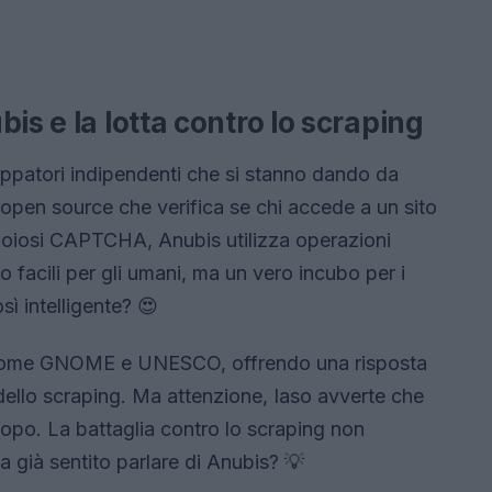
is e la lotta contro lo scraping
uppatori indipendenti che si stanno dando da
 open source che verifica se chi accede a un sito
 noiosi CAPTCHA, Anubis utilizza operazioni
o facili per gli umani, ma un vero incubo per i
ì intelligente? 😍
à come GNOME e UNESCO, offrendo una risposta
dello scraping. Ma attenzione, Iaso avverte che
e topo. La battaglia contro lo scraping non
 ha già sentito parlare di Anubis? 💡