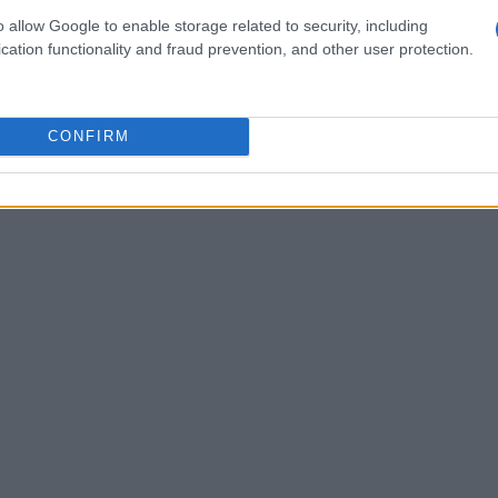
idenza come l’accordo tradizionale tra editori e
o allow Google to enable storage related to security, including
sformazione radicale. Aziende tech come Fastly e
cation functionality and fraud prevention, and other user protection.
re gli editori a gestire i bot indesiderati. Ma
rano avere molti incentivi a collaborare. Gli
 limitare l’uso del loro lavoro. È giusto, no?
CONFIRM