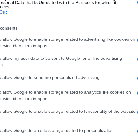
ersonal Data that Is Unrelated with the Purposes for which it
lected.
Out
dalla difesa legale alla
consents
o allow Google to enable storage related to advertising like cookies on
evice identifiers in apps.
o risposto a questa minaccia in modi diversi.
o allow my user data to be sent to Google for online advertising
a e cause legali, ma ora sta emergendo una terza
s.
che per bloccare lo scraping, cioè quel processo
to allow Google to send me personalized advertising.
tenuti dai siti. Non è un pò inquietante? 😳
o allow Google to enable storage related to analytics like cookies on
a annunciato che bloccherà di default i bot AI,
evice identifiers in apps.
e specifici crawler e addirittura di stabilire una
o allow Google to enable storage related to functionality of the website
 Questo rappresenta un vero e proprio
 🧐
o allow Google to enable storage related to personalization.