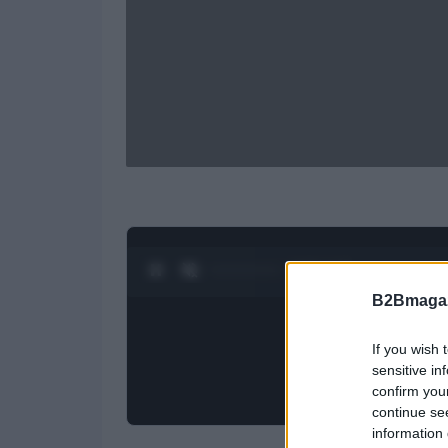
0:27 / 1:23
1
/
4
B2Bmagaz
If you wish 
sensitive in
confirm you
continue se
information 