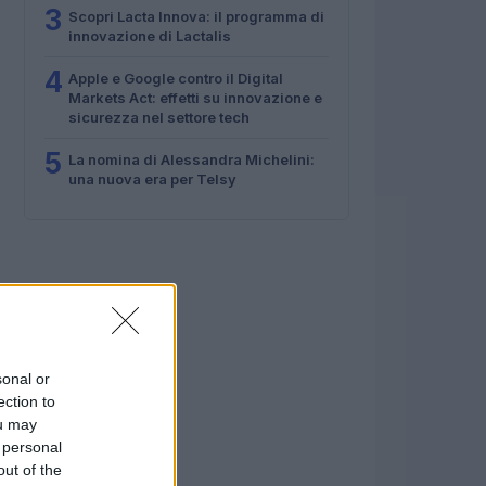
3
Scopri Lacta Innova: il programma di
innovazione di Lactalis
4
Apple e Google contro il Digital
Markets Act: effetti su innovazione e
sicurezza nel settore tech
5
La nomina di Alessandra Michelini:
una nuova era per Telsy
sonal or
ection to
ou may
 personal
out of the