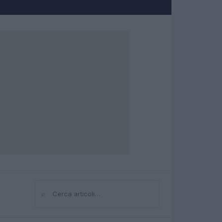
⌕
Cerca