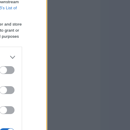
 downstream
B’s List of
er and store
to grant or
ed purposes