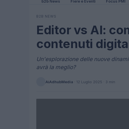
b2b News
Fiere e Eventi
Focus PMI
B2B NEWS
Editor vs AI: co
contenuti digita
Un'esplorazione delle nuove dinamiche
avrà la meglio?
AiAdhubMedia
·
12 Luglio 2025
· 3 min