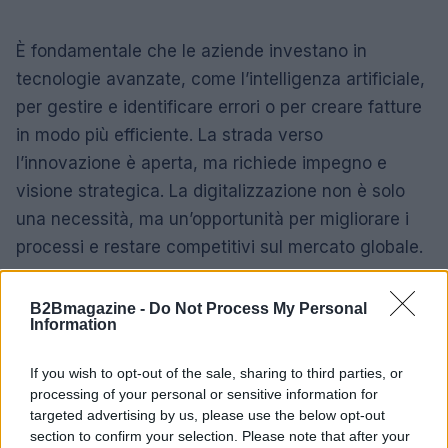
È fondamentale che le aziende investano in
tecnologie avanzate, come l’intelligenza artificiale,
per gestire e identificare errori o per creare fatture
in modo più efficiente. La strada verso
l’innovazione è aperta, ma richiede impegno e
visione strategica. La digitalizzazione non è solo
una necessità, ma un’opportunità per migliorare i
processi e restare competitivi sul mercato globale.
B2Bmagazine -
Do Not Process My Personal
Information
AUTORE
AiAdhubMedia
If you wish to opt-out of the sale, sharing to third parties, or
processing of your personal or sensitive information for
targeted advertising by us, please use the below opt-out
section to confirm your selection. Please note that after your