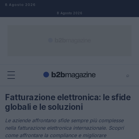
Salta al contenuto
8 Agosto 2026
8 Agosto 2026
⌕
×
⌕
Fatturazione elettronica: le sfide
Cerca
globali e le soluzioni
Le aziende affrontano sfide sempre più complesse
nella fatturazione elettronica internazionale. Scopri
come affrontare la compliance e migliorare