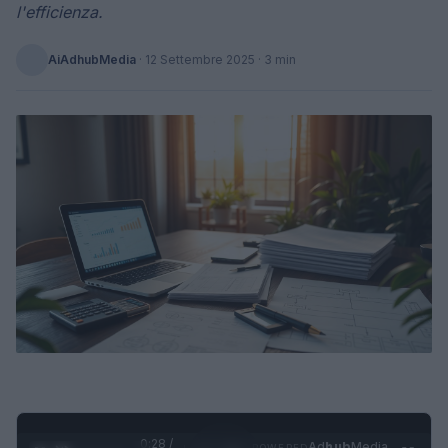
l'efficienza.
AiAdhubMedia
·
12 Settembre 2025
· 3 min
0:29 /
Ad
hub
Media
POWERED