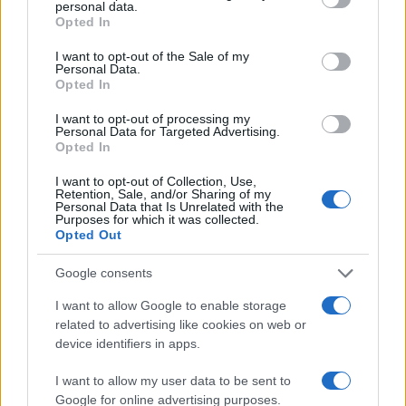
personal data.
grant or deny consent to Google and its third-party tags to
Opted In
use your data for below specified purposes in below Google
consent section.
I want to opt-out of the Sale of my
Personal Data.
Opted In
I want to opt-out of processing my
Personal Data for Targeted Advertising.
Opted In
I want to opt-out of Collection, Use,
Retention, Sale, and/or Sharing of my
Personal Data that Is Unrelated with the
Purposes for which it was collected.
Opted Out
Google consents
Continua a leggere
I want to allow Google to enable storage
related to advertising like cookies on web or
device identifiers in apps.
B2B NEWS
I want to allow my user data to be sent to
Google for online advertising purposes.