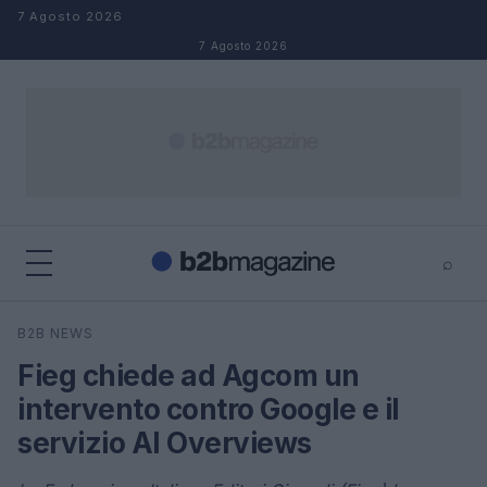
Salta al contenuto
7 Agosto 2026
7 Agosto 2026
⌕
×
⌕
B2B NEWS
Cerca
Fieg chiede ad Agcom un
intervento contro Google e il
servizio AI Overviews