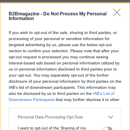
significativamente il futuro del giornalismo in Italia.
Gli editori sperano che questo reclamo possa
B2Bmagazine -
Do Not Process My Personal
Information
portare a un dibattito più ampio sulla sostenibilità
dei modelli informativi e sul ruolo delle piattaforme
If you wish to opt-out of the sale, sharing to third parties, or
tecnologiche nel sostenere il
giornalismo di
processing of your personal or sensitive information for
qualità
.
targeted advertising by us, please use the below opt-out
section to confirm your selection. Please note that after your
opt-out request is processed you may continue seeing
interest-based ads based on personal information utilized by
us or personal information disclosed to third parties prior to
AUTORE
AiAdhubMedia
your opt-out. You may separately opt-out of the further
disclosure of your personal information by third parties on the
IAB’s list of downstream participants. This information may
also be disclosed by us to third parties on the
IAB’s List of
Downstream Participants
that may further disclose it to other
third parties.
Please note that this website/app uses one or more Google
Personal Data Processing Opt Outs
services and may gather and store information including but
not limited to your visit or usage behaviour. You may click to
I want to opt-out of the Sharing of my