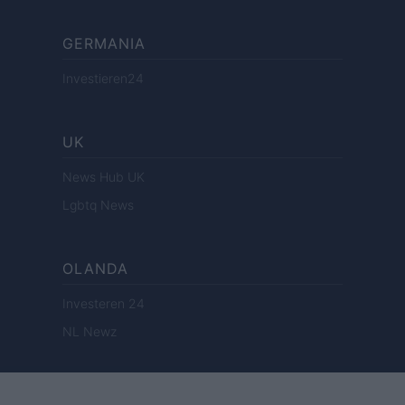
GERMANIA
Investieren24
UK
News Hub UK
Lgbtq News
OLANDA
Investeren 24
NL Newz