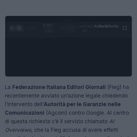
0:29 /
Ad
hub
Media
POWERED
1
/
4
1:23
BY
La
Federazione Italiana Editori Giornali
(Fieg) ha
recentemente avviato un’azione legale chiedendo
l’intervento dell’
Autorità per le Garanzie nelle
Comunicazioni
(Agcom) contro Google. Al centro
di questa richiesta c’è il servizio chiamato
AI
Overviews
, che la Fieg accusa di avere effetti