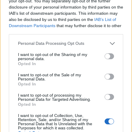
your opt-out. You may separately opt-out of the further
disclosure of your personal information by third parties on the
IAB’s list of downstream participants. This information may
also be disclosed by us to third parties on the
IAB’s List of
Downstream Participants
that may further disclose it to other
third parties.
Levante Prof 2025: un evento imperdibile
per l’eno-agroalimentare
Please note that this website/app uses one or more Google
Personal Data Processing Opt Outs
services and may gather and store information including but
La nona edizione della fiera si prepara a stupire con eventi e
not limited to your visit or usage behaviour. You may click to
I want to opt-out of the Sharing of my
opportunità uniche.
personal data.
grant or deny consent to Google and its third-party tags to
Redazione · 24 Feb 2025
Opted In
use your data for below specified purposes in below Google
consent section.
I want to opt-out of the Sale of my
FIERE E EVENTI
Personal Data.
Opted In
I want to opt-out of processing my
Personal Data for Targeted Advertising.
Opted In
I want to opt-out of Collection, Use,
Retention, Sale, and/or Sharing of my
Personal Data that Is Unrelated with the
Purposes for which it was collected.