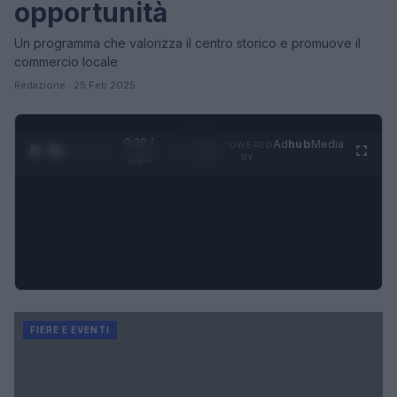
opportunità
Un programma che valorizza il centro storico e promuove il
commercio locale
Redazione · 25 Feb 2025
0:29 /
Ad
hub
Media
POWERED
1
/
4
1:23
BY
FIERE E EVENTI