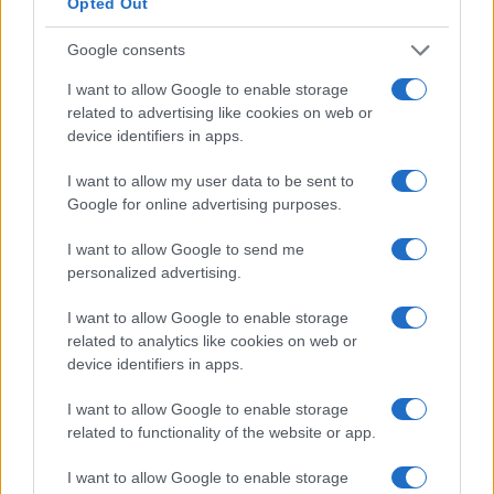
Opted Out
Google consents
I want to allow Google to enable storage
related to advertising like cookies on web or
device identifiers in apps.
I want to allow my user data to be sent to
Google for online advertising purposes.
I want to allow Google to send me
Innovazioni tecnologiche al Mobile World
personalized advertising.
Congress 2025
Scopri le ultime soluzioni FRITZ! per una connettività senza
I want to allow Google to enable storage
pari
related to analytics like cookies on web or
Redazione · 24 Feb 2025
device identifiers in apps.
I want to allow Google to enable storage
FIERE E EVENTI
related to functionality of the website or app.
I want to allow Google to enable storage