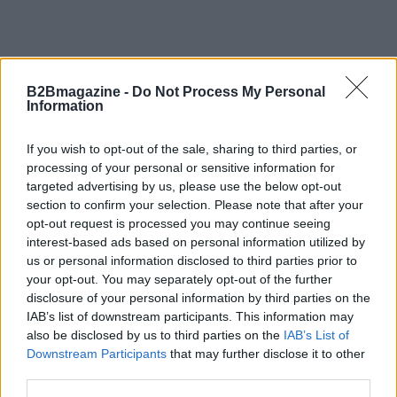
B2Bmagazine -
Do Not Process My Personal
Information
If you wish to opt-out of the sale, sharing to third parties, or
AUTORE
processing of your personal or sensitive information for
Linda Pellegrini
targeted advertising by us, please use the below opt-out
Linda Pellegrini ha raccontato da Genova il
section to confirm your selection. Please note that after your
processo di riconversione dell'ex area
opt-out request is processed you may continue seeing
portuale entrando in Comune per un'intervista
interest-based ads based on personal information utilized by
decisiva; è caporedattore con responsabilità
us or personal information disclosed to third parties prior to
sulle rubriche storiche e propone in
your opt-out. You may separately opt-out of the further
redazione inchieste su memoria locale.
disclosure of your personal information by third parties on the
Laureata all'Università di Genova, conserva
IAB’s list of downstream participants. This information may
un archivio di fotografie d'epoca della città.
also be disclosed by us to third parties on the
IAB’s List of
Downstream Participants
that may further disclose it to other
third parties.