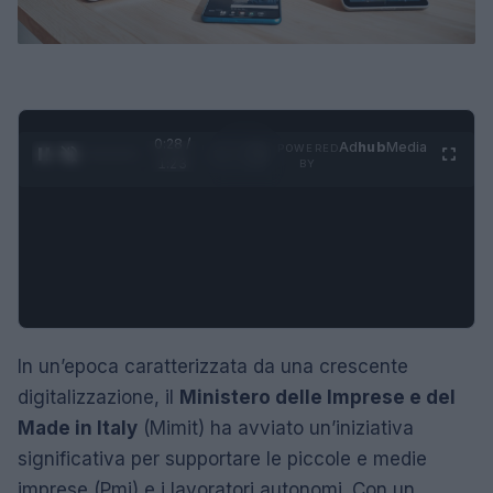
0:29 /
Ad
hub
Media
POWERED
1
/
4
1:23
BY
In un’epoca caratterizzata da una crescente
digitalizzazione, il
Ministero delle Imprese e del
Made in Italy
(Mimit) ha avviato un’iniziativa
significativa per supportare le piccole e medie
imprese (Pmi) e i lavoratori autonomi. Con un