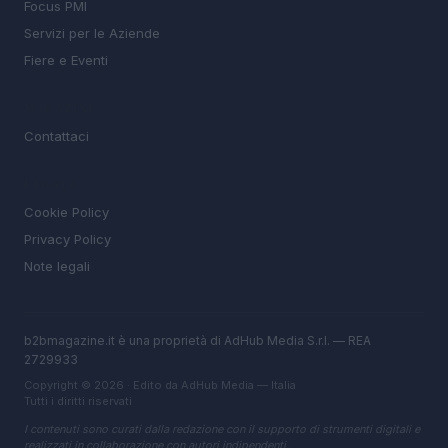
Focus PMI
Servizi per le Aziende
Fiere e Eventi
MAGAZINE
Contattaci
LEGALE
Cookie Policy
Privacy Policy
Note legali
b2bmagazine.it è una proprietà di AdHub Media S.r.l. — REA
2729933
Copyright © 2026 · Edito da AdHub Media — Italia
Tutti i diritti riservati
I contenuti sono curati dalla redazione con il supporto di strumenti digitali e
realizzati in collaborazione con autori indipendenti.