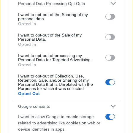
Please note that this website/app uses one or more Google
Personal Data Processing Opt Outs
services and may gather and store information including but
not limited to your visit or usage behaviour. You may click to
I want to opt-out of the Sharing of my
personal data.
grant or deny consent to Google and its third-party tags to
Opted In
use your data for below specified purposes in below Google
consent section.
I want to opt-out of the Sale of my
Personal Data.
Opted In
I want to opt-out of processing my
Personal Data for Targeted Advertising.
Opted In
I want to opt-out of Collection, Use,
Retention, Sale, and/or Sharing of my
Personal Data that Is Unrelated with the
Purposes for which it was collected.
Opted Out
Google consents
I want to allow Google to enable storage
related to advertising like cookies on web or
device identifiers in apps.
Continua a leggere