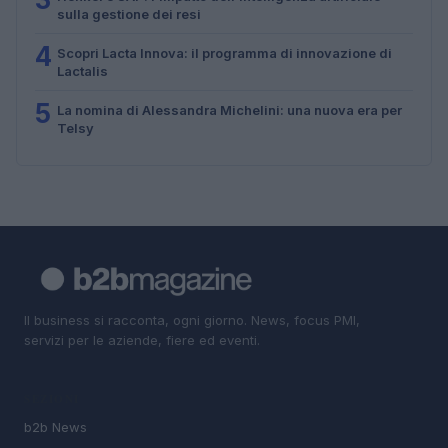
sulla gestione dei resi
4
Scopri Lacta Innova: il programma di innovazione di
Lactalis
5
La nomina di Alessandra Michelini: una nuova era per
Telsy
Il business si racconta, ogni giorno. News, focus PMI,
servizi per le aziende, fiere ed eventi.
SEZIONI
b2b News