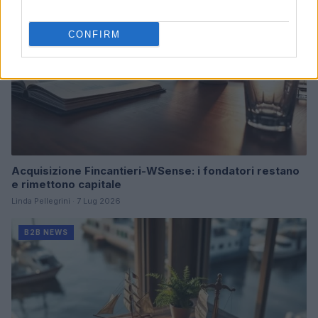
CONFIRM
Acquisizione Fincantieri-WSense: i fondatori restano
e rimettono capitale
Linda Pellegrini · 7 Lug 2026
B2B NEWS