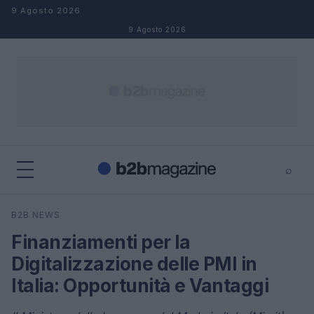
Salta al contenuto
9 Agosto 2026
9 Agosto 2026
⌕
×
⌕
B2B NEWS
Cerca
Finanziamenti per la
Digitalizzazione delle PMI in
Italia: Opportunità e Vantaggi