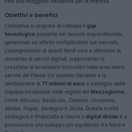
così una maggiore flessibilità per le imprese.
Obiettivi e benefici
L’iniziativa si propone di colmare il
gap
tecnologico
presente nel tessuto imprenditoriale,
generando un effetto moltiplicatore sul mercato.
L’assegnazione di questi fondi mira a stimolare la
domanda di servizi digitali, supportando la
creazione di ecosistemi innovativi nelle aree meno
servite del Paese. Un aspetto rilevante è la
destinazione di
71 milioni di euro
a sostegno delle
imprese localizzate nelle regioni del
Mezzogiorno
,
come
Abruzzo
,
Basilicata
,
Calabria
,
Campania
,
Molise
,
Puglia
,
Sardegna
e
Sicilia
. Questa scelta
strategica è finalizzata a ridurre il
digital divide
e a
promuovere uno sviluppo più equilibrato tra Nord e