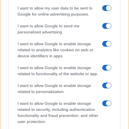
I want to allow my user data to be sent to
B2B NEWS
Google for online advertising purposes.
I want to allow Google to send me
personalized advertising.
I want to allow Google to enable storage
related to analytics like cookies on web or
device identifiers in apps.
I want to allow Google to enable storage
related to functionality of the website or app.
I want to allow Google to enable storage
related to personalization.
Ripensare le tecnologie umanitarie oltre i criteri dei
donatori
I want to allow Google to enable storage
Martina Marchesi · 10 Lug 2026
related to security, including authentication
functionality and fraud prevention, and other
B2B NEWS
user protection.