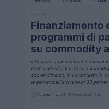
b2b News
Fiere e Eventi
Focus PMI
B2B NEWS
Finanziamento d
programmi di pas
su commodity a
Il Usda ha annunciato un finanziame
pasti scolastici basati su commodit
apprendimento, in un contesto in cui
le percentuali arrivano al 33 percen
Andrea Innocenti
·
15 Giugno 2026
· 4 min