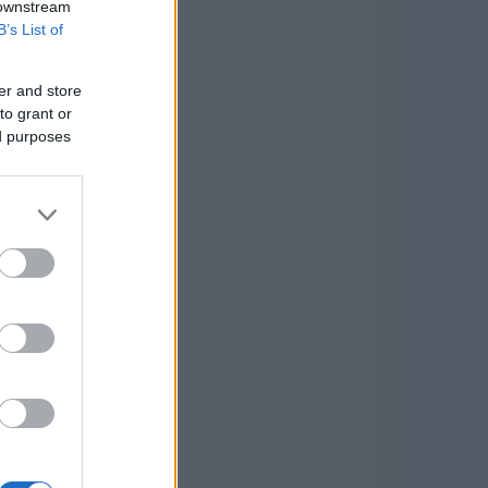
 downstream
B’s List of
er and store
to grant or
ed purposes