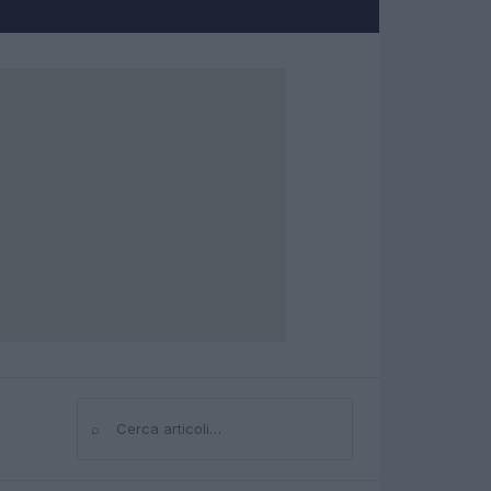
⌕
Cerca