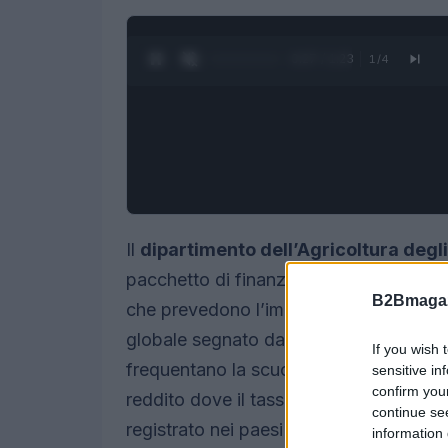
0:28 / 1:23
1
/
4
Il
dipartimento dell’Agricoltura degli
pacchetto di finanziamenti pari a
$24
B2Bmagaz
che prevedono l’impiego di
commodity
globale segnato da numeri preoccupant
If you wish 
frequentano la scuola, una realtà che 
sensitive in
confirm you
reddito dove il tasso di abbandono rag
continue se
registrato nei paesi ad alto reddito. Q
information 