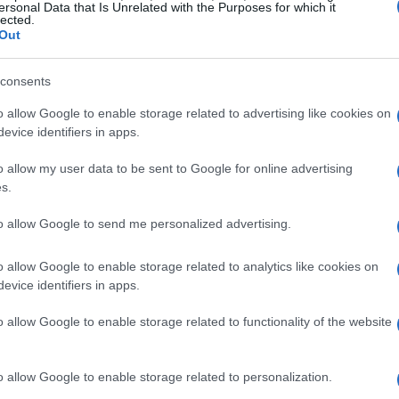
ersonal Data that Is Unrelated with the Purposes for which it
lected.
ogrammi che utilizzano
commodity agricole
Out
utrizionali, educativi e di sviluppo rurale: oltre a
 performance scolastica, il modello può favorire
consents
ibili se implementato in modo coerente con il
o allow Google to enable storage related to advertising like cookies on
evice identifiers in apps.
o allow my user data to be sent to Google for online advertising
 e destinatari previsti
s.
to allow Google to send me personalized advertising.
ere progetti che somministrino pasti nelle
y agricole
acquistate e distribuite secondo linee
o allow Google to enable storage related to analytics like cookies on
ncludono enti governativi, organizzazioni non
evice identifiers in apps.
stiscono programmi di alimentazione scolastica.
o allow Google to enable storage related to functionality of the website
 già esistenti che iniziative nuove, con
ualità dei pasti offerti agli studenti, in
o allow Google to enable storage related to personalization.