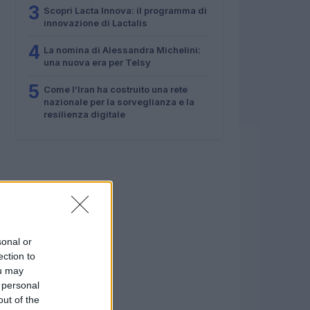
3
Scopri Lacta Innova: il programma di
innovazione di Lactalis
4
La nomina di Alessandra Michelini:
una nuova era per Telsy
5
Come l’Iran ha costruito una rete
nazionale per la sorveglianza e la
resilienza digitale
sonal or
ection to
ou may
 personal
out of the