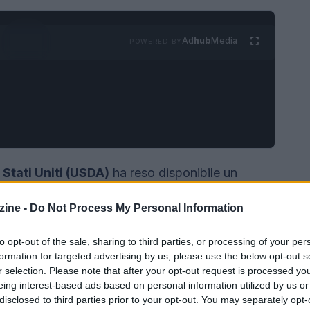
Ad
hub
Media
POWERED BY
 Stati Uniti (USDA)
ha reso disponibile un
0M
destinato ai
programmi di pasti scolastici
ine -
Do Not Process My Personal Information
 agricole
. L’iniziativa si inserisce in un quadro
i: attualmente circa
273 million
di bambini non
to opt-out of the sale, sharing to third parties, or processing of your per
colpisce in modo più grave i paesi a basso
formation for targeted advertising by us, please use the below opt-out s
r selection. Please note that after your opt-out request is processed y
giunge il
33 percent
a fronte del
3 percent
eing interest-based ads based on personal information utilized by us or
uesto annuncio, pubblicato il 15/06/2026, punta a
disclosed to third parties prior to your opt-out. You may separately opt-