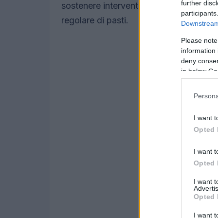
further disc
sostenere interventi che aumentino l’ac
participants
regolare di pasti.
Downstream 
Please note
information 
deny consent
in below Go
Persona
I want t
Opted 
I want t
Opted 
I want 
Advertis
Opted 
I want t