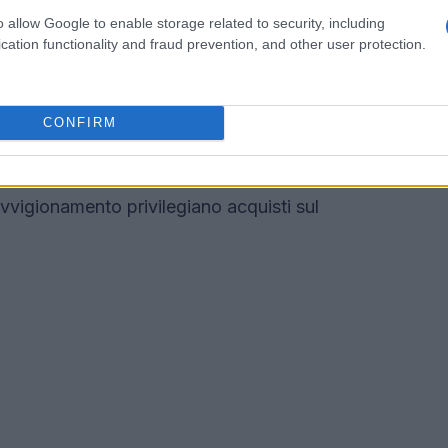
o allow Google to enable storage related to security, including
si
cation functionality and fraud prevention, and other user protection.
ento dell’iscrizione e della
frequenza
utrizionale degli alunni e il supporto alle filiere
CONFIRM
icole
come strumento operativo punta a
latilità dei prezzi, oltre a creare opportunità per
rovvigionamento privilegiano acquisti sul