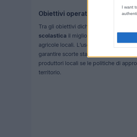
I want t
Obiettivi operativi e impatti atte
authenti
Tra gli obiettivi dichiarati vi sono l’aum
scolastica
il miglioramento dello stato n
agricole locali. L’uso di
commodity agr
garantire scorte stabili e a ridurre la vo
produttori locali se le politiche di app
territorio.