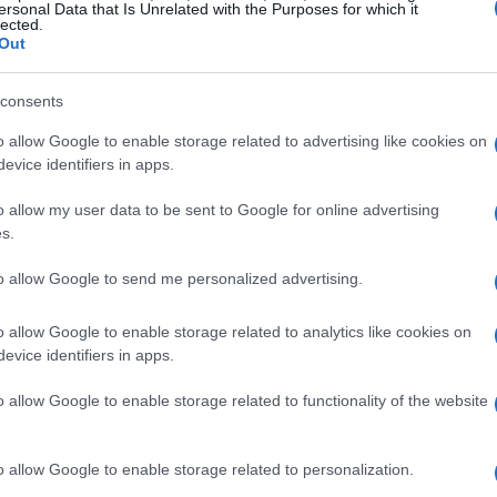
ersonal Data that Is Unrelated with the Purposes for which it
lected.
Out
consents
o allow Google to enable storage related to advertising like cookies on
evice identifiers in apps.
o allow my user data to be sent to Google for online advertising
s.
to allow Google to send me personalized advertising.
o allow Google to enable storage related to analytics like cookies on
one
evice identifiers in apps.
ne e Ho rimarranno distinti, mantenendo le
o allow Google to enable storage related to functionality of the website
delle SIM Fastweb sulla rete Vodafone inizierà
essione con Tim e WindTre. Gli utenti saranno
o allow Google to enable storage related to personalization.