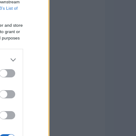
 downstream
B’s List of
er and store
to grant or
ed purposes