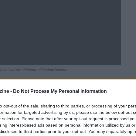
nel settore telecomunicazioni italiano.
ine -
Do Not Process My Personal Information
Ad
hub
Media
POWERED BY
to opt-out of the sale, sharing to third parties, or processing of your per
formation for targeted advertising by us, please use the below opt-out s
r selection. Please note that after your opt-out request is processed y
eing interest-based ads based on personal information utilized by us or
disclosed to third parties prior to your opt-out. You may separately opt-