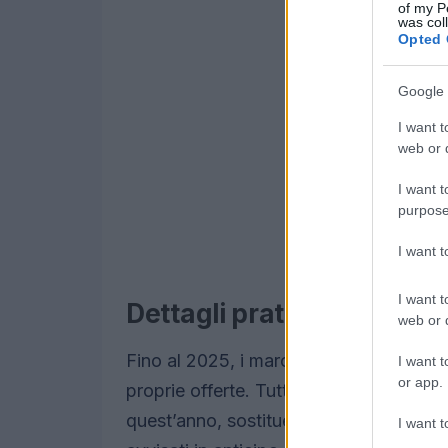
of my P
was col
Opted 
Google 
I want t
web or d
I want t
purpose
I want 
I want t
Dettagli pratici della fusi
web or d
Fino al 2025, i marchi Fastweb, Vodafo
I want t
or app.
proprie offerte. Tuttavia, il passaggio 
quest’anno, sostituendo l’attuale conn
I want t