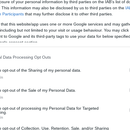
losure of your personal information by third parties on the IAB’s list of
. This information may also be disclosed by us to third parties on the
IA
Participants
that may further disclose it to other third parties.
 that this website/app uses one or more Google services and may gath
el settore delle
including but not limited to your visit or usage behaviour. You may click 
 to Google and its third-party tags to use your data for below specifi
ogle consent section.
cazioni italiane subirà una trasformazione
l Data Processing Opt Outs
tenti Fastweb mobile sulla rete Vodafone. Questo
egna l’inizio di una nuova era per le due
o opt-out of the Sharing of my personal data.
isscom. La fusione non solo promette di
In
 migliorare la qualità dei servizi offerti agli
o opt-out of the Sale of my Personal Data.
In
to opt-out of processing my Personal Data for Targeted
ing.
In
o opt-out of Collection, Use, Retention, Sale, and/or Sharing