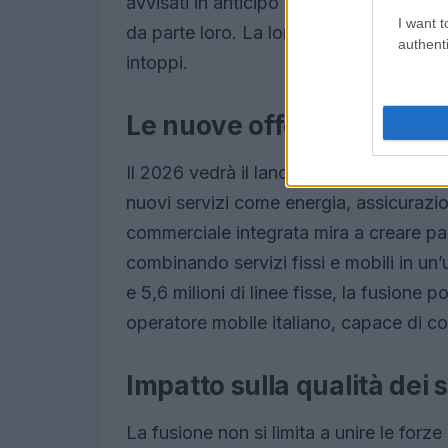
avvisati in anticipo riguardo alla migra
I want t
da parte loro. La loro SIM rimarrà inva
authenti
intoppi.
Le nuove offerte convergen
Il 2026 vedrà il lancio delle prime offe
nuovi servizi come energia, assicurazi
commerciale integrata mira a creare pa
combinando servizi fissi e mobili in un’u
e 5,6 milioni di linee fisse, la fusion
operatore mobile italiano, capace di 
Impatto sulla qualità dei 
La fusione non si limita a unire le forz