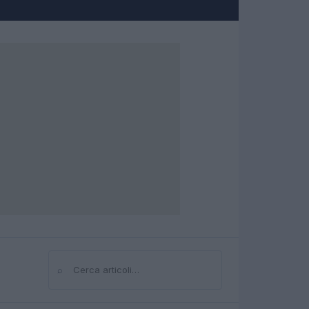
⌕
Cerca