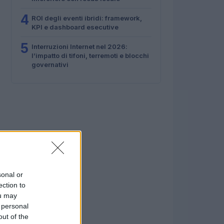
4
ROI degli eventi ibridi: framework,
KPI e dashboard esecutive
5
Interruzioni Internet nel 2026:
l’impatto di tifoni, terremoti e blocchi
governativi
sonal or
ection to
ou may
 personal
out of the