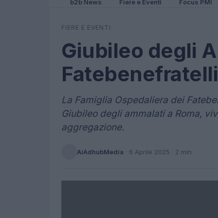
b2b News
Fiere e Eventi
Focus PMI
FIERE E EVENTI
Giubileo degli 
Fatebenefratell
La Famiglia Ospedaliera dei Fateben
Giubileo degli ammalati a Roma, vive
aggregazione.
AiAdhubMedia
·
6 Aprile 2025
· 2 min