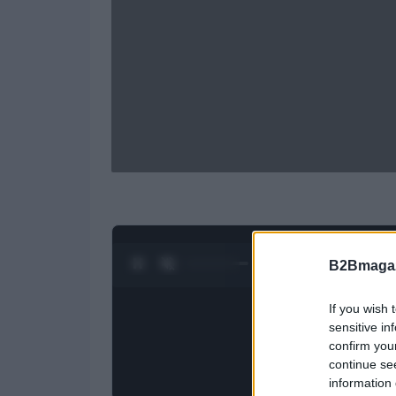
0:27 / 1:20
1
/
4
B2Bmagaz
If you wish 
sensitive in
confirm you
continue se
information 