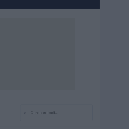
⌕
Cerca