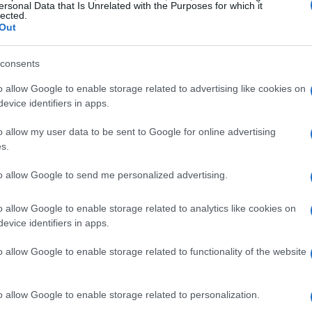
ersonal Data that Is Unrelated with the Purposes for which it
lected.
Out
consents
o allow Google to enable storage related to advertising like cookies on
evice identifiers in apps.
Famiglia Ospedaliera
o allow my user data to be sent to Google for online advertising
s.
rappresentato dal
Superiore Fra Lorenzo
to allow Google to send me personalized advertising.
la Melograna, all’Afmal e alla Pastorale sanitaria.
entale per rendere l’evento un momento di
unità
o allow Google to enable storage related to analytics like cookies on
evice identifiers in apps.
o allow Google to enable storage related to functionality of the website
i nella Capitale
della
dott.ssa Maria Cusano
e di
Bruno
o allow Google to enable storage related to personalization.