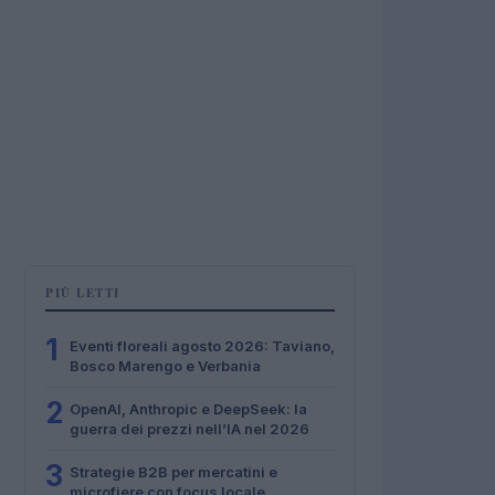
PIÙ LETTI
1
Eventi floreali agosto 2026: Taviano,
Bosco Marengo e Verbania
2
OpenAI, Anthropic e DeepSeek: la
guerra dei prezzi nell’IA nel 2026
3
Strategie B2B per mercatini e
microfiere con focus locale