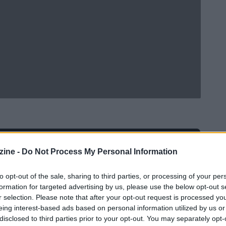
Ad
hub
Media
ine -
Do Not Process My Personal Information
POWERED BY
to opt-out of the sale, sharing to third parties, or processing of your per
formation for targeted advertising by us, please use the below opt-out s
r selection. Please note that after your opt-out request is processed y
eing interest-based ads based on personal information utilized by us or
disclosed to third parties prior to your opt-out. You may separately opt-