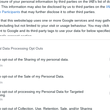
losure of your personal information by third parties on the IAB’s list of
. This information may also be disclosed by us to third parties on the
IA
er la Comunità Sanitaria
Participants
that may further disclose it to other third parties.
 that this website/app uses one or more Google services and may gath
 a Roma, richiamando l’attenzione della comunità
including but not limited to your visit or usage behaviour. You may click 
 to Google and its third-party tags to use your data for below specifi
 la
Famiglia Ospedaliera dei Fatebenefratelli
ogle consent section.
non solo i propri membri, ma anche gli ammalati
 di
fraternità e condivisione
.
l Data Processing Opt Outs
o opt-out of the Sharing of my personal data.
In
o opt-out of the Sale of my Personal Data.
In
to opt-out of processing my Personal Data for Targeted
ing.
In
o opt-out of Collection, Use, Retention, Sale, and/or Sharing