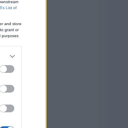
 downstream
B’s List of
er and store
to grant or
ed purposes