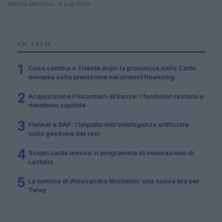
Martina Marchesi · 5 Lug 2026
PIÙ LETTI
1
Cosa cambia a Trieste dopo la pronuncia della Corte
europea sulla prelazione nei project financing
2
Acquisizione Fincantieri-WSense: i fondatori restano e
rimettono capitale
3
Henkel e SAP: l’impatto dell’intelligenza artificiale
sulla gestione dei resi
4
Scopri Lacta Innova: il programma di innovazione di
Lactalis
5
La nomina di Alessandra Michelini: una nuova era per
Telsy