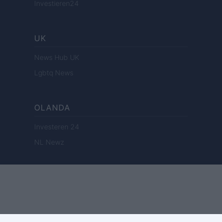
Investieren24
UK
News Hub UK
Lgbtq News
OLANDA
Investeren 24
NL Newz