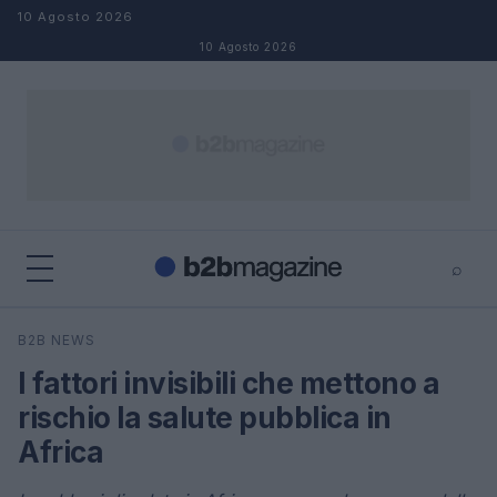
Salta al contenuto
10 Agosto 2026
10 Agosto 2026
⌕
×
⌕
B2B NEWS
Cerca
I fattori invisibili che mettono a
rischio la salute pubblica in
Africa