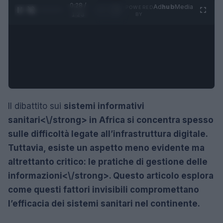
0:28 /
Ad
hub
Media
POWERED
1
/
4
1:23
BY
Il dibattito sui
sistemi informativi
sanitari<\/strong> in Africa si concentra spesso
sulle difficoltà legate all’infrastruttura digitale.
Tuttavia, esiste un aspetto meno evidente ma
altrettanto critico: le
pratiche di gestione delle
informazioni<\/strong>. Questo articolo esplora
come questi fattori invisibili compromettano
l’efficacia dei sistemi sanitari nel continente.