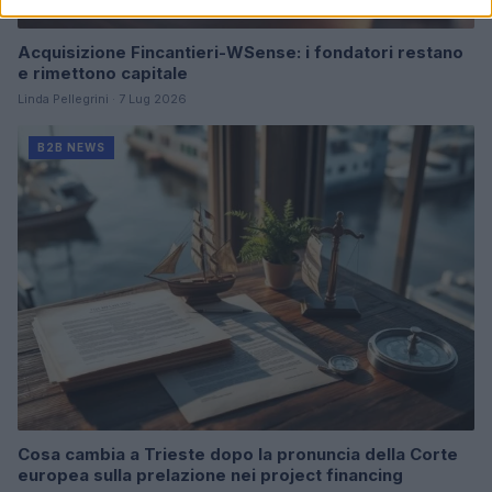
Acquisizione Fincantieri-WSense: i fondatori restano
e rimettono capitale
Linda Pellegrini · 7 Lug 2026
B2B NEWS
Cosa cambia a Trieste dopo la pronuncia della Corte
europea sulla prelazione nei project financing