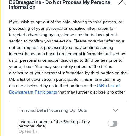
AUTORE
B2Bmagazine -
Do Not Process My Personal
Information
Matteo Pellegrino
Matteo Pellegrino ha organizzato una sfilata
If you wish to opt-out of the sale, sharing to third parties, or
pop-up nei vicoli del Quartieri Spagnoli per
processing of your personal or sensitive information for
promuovere giovani designer; è editorialista
targeted advertising by us, please use the below opt-out
moda che cura rubriche su artigianato e
section to confirm your selection. Please note that after your
tendenze locali. Nato a Napoli, conserva
opt-out request is processed you may continue seeing
bozze di pattern e appunti presi nelle sartorie
interest-based ads based on personal information utilized by
di via Toledo.
us or personal information disclosed to third parties prior to
your opt-out. You may separately opt-out of the further
disclosure of your personal information by third parties on the
IAB’s list of downstream participants. This information may
also be disclosed by us to third parties on the
IAB’s List of
Downstream Participants
that may further disclose it to other
third parties.
Please note that this website/app uses one or more Google
Personal Data Processing Opt Outs
services and may gather and store information including but
not limited to your visit or usage behaviour. You may click to
I want to opt-out of the Sharing of my
personal data.
grant or deny consent to Google and its third-party tags to
Opted In
use your data for below specified purposes in below Google