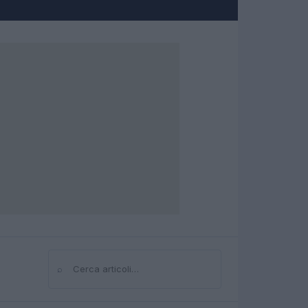
⌕
Cerca