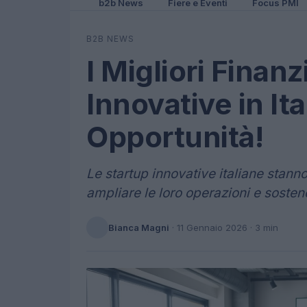
b2b News
Fiere e Eventi
Focus PMI
B2B NEWS
I Migliori Finan
Innovative in Ita
Opportunità!
Le startup innovative italiane stanno
ampliare le loro operazioni e sostene
Bianca Magni
·
11 Gennaio 2026
· 3 min