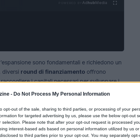
Ad
hub
Media
POWERED BY
e l’espansione sono fondamentali e richiedono un
, diversi
round di finanziamento
offrono
raccogliere i capitali necessari per sviluppare i
ase alla fase in cui si trova l’azienda e al livello
ine -
Do Not Process My Personal Information
to opt-out of the sale, sharing to third parties, or processing of your per
formation for targeted advertising by us, please use the below opt-out s
r selection. Please note that after your opt-out request is processed y
eing interest-based ads based on personal information utilized by us or
disclosed to third parties prior to your opt-out. You may separately opt-