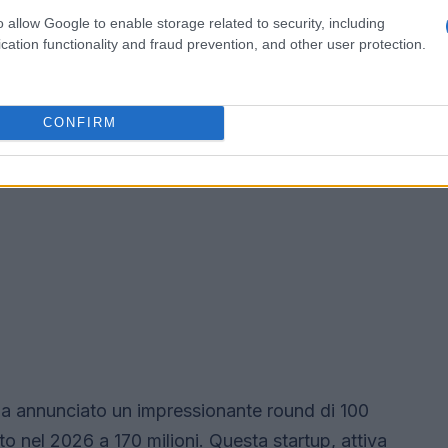
o allow Google to enable storage related to security, including
cation functionality and fraud prevention, and other user protection.
CONFIRM
a annunciato un impressionante round di 100
lto nel 2026 a 170 milioni. Questa startup, attiva