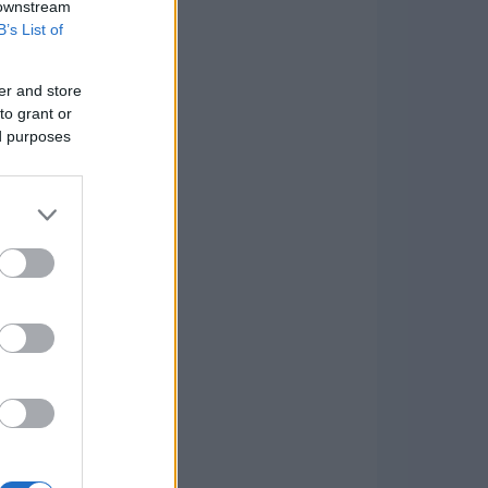
 downstream
B’s List of
er and store
to grant or
ed purposes