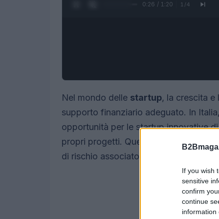
0:27 / 1:20
1
/
4
Nel mondo delle
startup
, la crescita 
supporto finanziario adeguato. In Italia
opportunità per le startup innovative di 
propri progetti. Questi round variano in b
B2Bmagaz
di rischio associato.
If you wish 
sensitive in
confirm you
continue se
information 