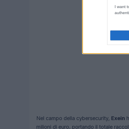
I want t
authenti
Nel campo della cybersecurity,
Exein
h
milioni di euro, portando il totale racco