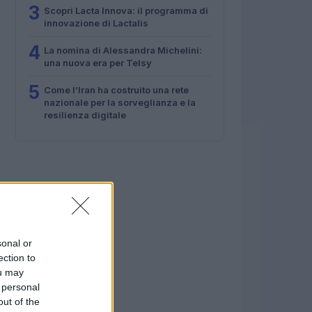
3
Scopri Lacta Innova: il programma di
innovazione di Lactalis
4
La nomina di Alessandra Michelini:
una nuova era per Telsy
5
Come l’Iran ha costruito una rete
nazionale per la sorveglianza e la
resilienza digitale
sonal or
ection to
ou may
 personal
out of the