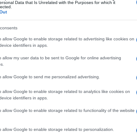
sione e alla crescita internazionale.
ersonal Data that Is Unrelated with the Purposes for which it
lected.
Out
ondi recenti
consents
round di finanziamento per startup italiane
o allow Google to enable storage related to advertising like cookies on
le. Un esempio è
Principled Intelligence
, che
evice identifiers in apps.
 milioni di euro. Questa startup è focalizzata
o allow my user data to be sent to Google for online advertising
ernance dell’
intelligenza artificiale
e mira a
s.
are in sicurezza soluzioni di IA.
to allow Google to send me personalized advertising.
ute
o allow Google to enable storage related to analytics like cookies on
evice identifiers in apps.
ntato da
Chemicare
, che ha raccolto 2,5 milioni
o allow Google to enable storage related to functionality of the website
azione clinica di un farmaco contro la
distrofia
i per completare gli studi preclinici e avviare la
 il suo sviluppo.
o allow Google to enable storage related to personalization.