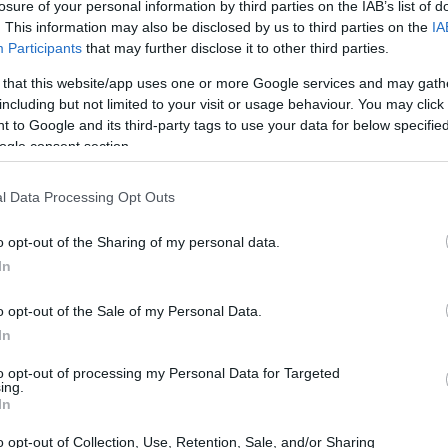
losure of your personal information by third parties on the IAB’s list of
. This information may also be disclosed by us to third parties on the
IA
Participants
that may further disclose it to other third parties.
 that this website/app uses one or more Google services and may gath
including but not limited to your visit or usage behaviour. You may click 
 to Google and its third-party tags to use your data for below specifi
ogle consent section.
l Data Processing Opt Outs
o opt-out of the Sharing of my personal data.
In
fasi di finanziamento, ognuna con obiettivi
o opt-out of the Sale of my Personal Data.
imo passo, dove i fondatori raccolgono denaro
In
progetto. Successivamente, durante il
seed round
,
to opt-out of processing my Personal Data for Targeted
ing.
l prodotto sul mercato. La
serie A
è dedicata
In
odotto, mentre le serie successive, come la
serie
o opt-out of Collection, Use, Retention, Sale, and/or Sharing