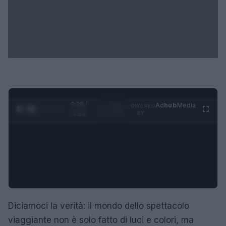
0:29 /
Ad
hub
Media
POWERED
1
/
4
1:23
BY
Diciamoci la verità: il mondo dello spettacolo
viaggiante non è solo fatto di luci e colori, ma