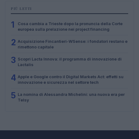
PIÙ LETTI
1
Cosa cambia a Trieste dopo la pronuncia della Corte
europea sulla prelazione nei project financing
2
Acquisizione Fincantieri-WSense: i fondatori restano e
rimettono capitale
3
Scopri Lacta Innova: il programma di innovazione di
Lactalis
4
Apple e Google contro il Digital Markets Act: effetti su
innovazione e sicurezza nel settore tech
5
La nomina di Alessandra Michelini: una nuova era per
Telsy