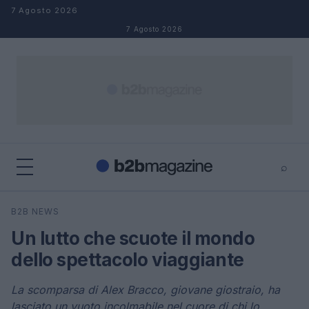
Salta al contenuto
7 Agosto 2026
7 Agosto 2026
⌕
×
⌕
B2B NEWS
Cerca
Un lutto che scuote il mondo
dello spettacolo viaggiante
La scomparsa di Alex Bracco, giovane giostraio, ha
lasciato un vuoto incolmabile nel cuore di chi lo