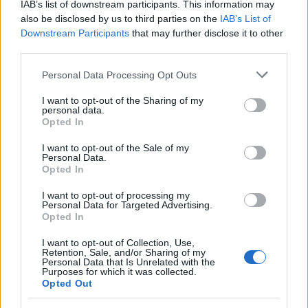
IAB’s list of downstream participants. This information may
also be disclosed by us to third parties on the
IAB’s List of
Downstream Participants
that may further disclose it to other
third parties.
AUTORE
Please note that this website/app uses one or more Google
Personal Data Processing Opt Outs
AiAdhubMedia
services and may gather and store information including but
not limited to your visit or usage behaviour. You may click to
I want to opt-out of the Sharing of my
personal data.
grant or deny consent to Google and its third-party tags to
Opted In
use your data for below specified purposes in below Google
consent section.
I want to opt-out of the Sale of my
Personal Data.
Opted In
I want to opt-out of processing my
Personal Data for Targeted Advertising.
Opted In
I want to opt-out of Collection, Use,
Retention, Sale, and/or Sharing of my
Personal Data that Is Unrelated with the
Purposes for which it was collected.
Opted Out