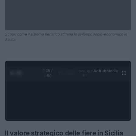
Scopri come il sistema fieristico stimola lo sviluppo socio-economico in
Sicilia.
0:28 /
Ad
hub
Media
POWERED
1
/
4
1:50
BY
Il valore strategico delle fiere in Sicilia