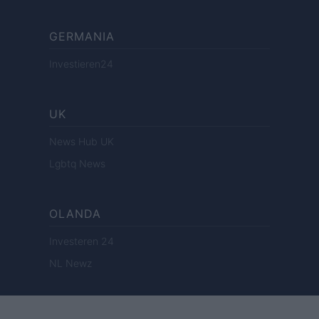
GERMANIA
Investieren24
UK
News Hub UK
Lgbtq News
OLANDA
Investeren 24
NL Newz