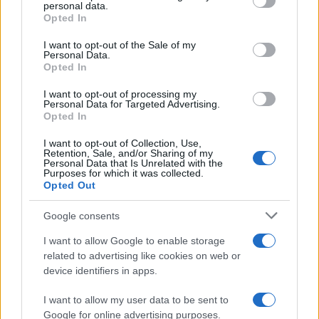
personal data.
grant or deny consent to Google and its third-party tags to
Opted In
use your data for below specified purposes in below Google
consent section.
I want to opt-out of the Sale of my
Personal Data.
Opted In
OpenAI, Anthropic e DeepSeek: la guerra dei prezzi
I want to opt-out of processing my
Personal Data for Targeted Advertising.
nell’IA nel 2026
Opted In
Edoardo Marchesi · 3 Ago 2026
I want to opt-out of Collection, Use,
Retention, Sale, and/or Sharing of my
FIERE E EVENTI
Personal Data that Is Unrelated with the
Purposes for which it was collected.
Opted Out
Google consents
I want to allow Google to enable storage
related to advertising like cookies on web or
device identifiers in apps.
I want to allow my user data to be sent to
Google for online advertising purposes.