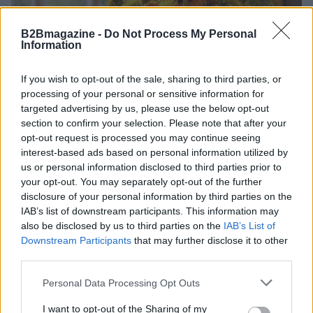
B2Bmagazine -
Do Not Process My Personal
Information
If you wish to opt-out of the sale, sharing to third parties, or
processing of your personal or sensitive information for
targeted advertising by us, please use the below opt-out
section to confirm your selection. Please note that after your
opt-out request is processed you may continue seeing
Eventi floreali agosto 2026: Taviano, Bosco Marengo
interest-based ads based on personal information utilized by
e Verbania
us or personal information disclosed to third parties prior to
Andrea Innocenti · 4 Ago 2026
your opt-out. You may separately opt-out of the further
disclosure of your personal information by third parties on the
IAB’s list of downstream participants. This information may
FIERE E EVENTI
also be disclosed by us to third parties on the
IAB’s List of
Downstream Participants
that may further disclose it to other
third parties.
Please note that this website/app uses one or more Google
Personal Data Processing Opt Outs
services and may gather and store information including but
not limited to your visit or usage behaviour. You may click to
I want to opt-out of the Sharing of my