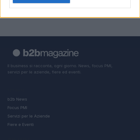
5
terremoti e blocchi governativi
Il business si racconta, ogni giorno. News, focus PMI,
servizi per le aziende, fiere ed eventi.
SEZIONI
b2b News
Focus PMI
Servizi per le Aziende
Fiere e Eventi
MAGAZINE