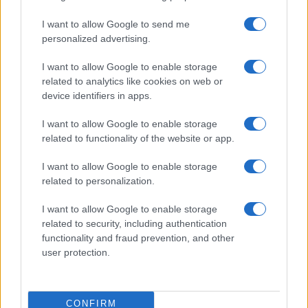
I want to allow Google to send me
Strategie B2B per mercatini e microfiere con focus
personalized advertising.
locale
Martina Marchesi · 2 Ago 2026
I want to allow Google to enable storage
related to analytics like cookies on web or
device identifiers in apps.
PIÙ LETTI
I want to allow Google to enable storage
related to functionality of the website or app.
1
Eventi floreali agosto 2026: Taviano, Bosco Marengo e
Verbania
I want to allow Google to enable storage
related to personalization.
2
OpenAI, Anthropic e DeepSeek: la guerra dei prezzi
nell’IA nel 2026
I want to allow Google to enable storage
related to security, including authentication
3
Strategie B2B per mercatini e microfiere con focus
functionality and fraud prevention, and other
locale
user protection.
4
ROI degli eventi ibridi: framework, KPI e dashboard
esecutive
CONFIRM
Interruzioni Internet nel 2026: l’impatto di tifoni,