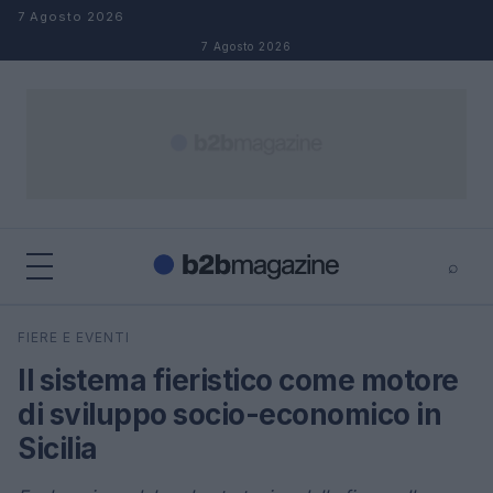
Salta al contenuto
7 Agosto 2026
7 Agosto 2026
⌕
×
⌕
FIERE E EVENTI
Cerca
Il sistema fieristico come motore
di sviluppo socio-economico in
Sicilia