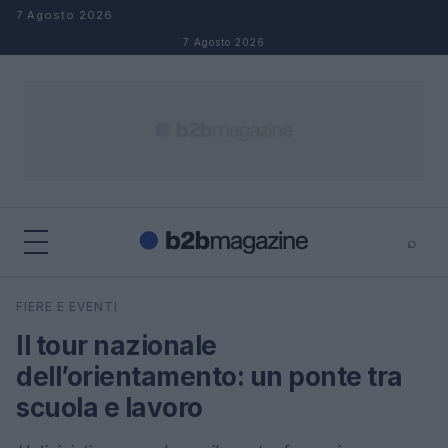
Salta al contenuto
7 Agosto 2026
7 Agosto 2026
⌕
×
⌕
FIERE E EVENTI
Cerca
Il tour nazionale
dell’orientamento: un ponte tra
scuola e lavoro