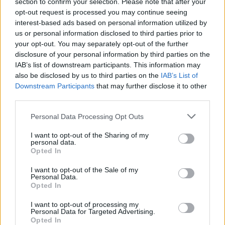
section to confirm your selection. Please note that after your
opt-out request is processed you may continue seeing
FIERE E EVENTI
interest-based ads based on personal information utilized by
us or personal information disclosed to third parties prior to
your opt-out. You may separately opt-out of the further
disclosure of your personal information by third parties on the
IAB’s list of downstream participants. This information may
also be disclosed by us to third parties on the
IAB’s List of
Downstream Participants
that may further disclose it to other
third parties.
Please note that this website/app uses one or more Google
Personal Data Processing Opt Outs
services and may gather and store information including but
not limited to your visit or usage behaviour. You may click to
I want to opt-out of the Sharing of my
personal data.
grant or deny consent to Google and its third-party tags to
Opted In
use your data for below specified purposes in below Google
Eventi floreali agosto 2026: Taviano, Bosco Marengo
consent section.
e Verbania
I want to opt-out of the Sale of my
Personal Data.
Andrea Innocenti · 4 Ago 2026
Opted In
FIERE E EVENTI
I want to opt-out of processing my
Personal Data for Targeted Advertising.
Opted In