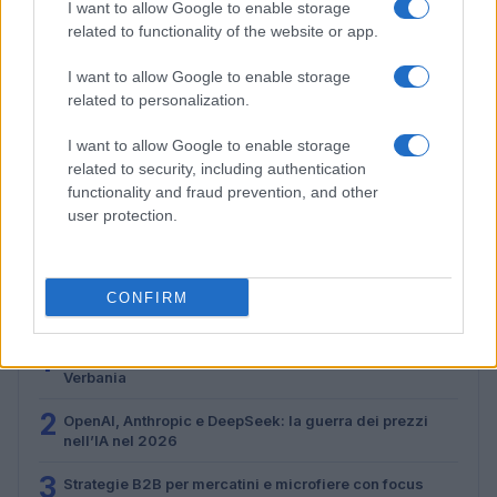
I want to allow Google to enable storage
related to functionality of the website or app.
I want to allow Google to enable storage
related to personalization.
I want to allow Google to enable storage
Strategie B2B per mercatini e microfiere con focus
related to security, including authentication
locale
functionality and fraud prevention, and other
Martina Marchesi · 2 Ago 2026
user protection.
CONFIRM
PIÙ LETTI
1
Eventi floreali agosto 2026: Taviano, Bosco Marengo e
Verbania
2
OpenAI, Anthropic e DeepSeek: la guerra dei prezzi
nell’IA nel 2026
3
Strategie B2B per mercatini e microfiere con focus