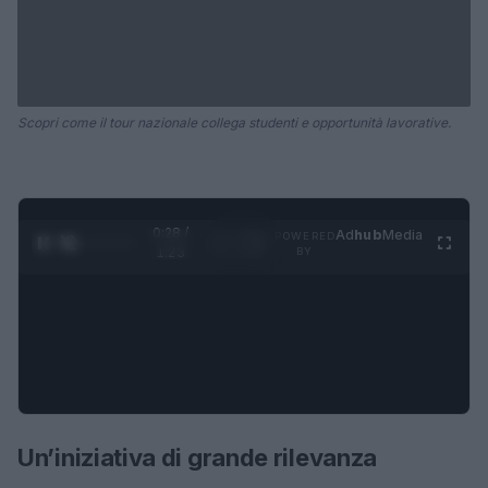
Scopri come il tour nazionale collega studenti e opportunità lavorative.
0:29 /
Ad
hub
Media
POWERED
1
/
4
1:23
BY
Un’iniziativa di grande rilevanza