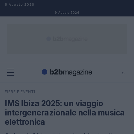
Salta al contenuto
9 Agosto 2026
9 Agosto 2026
⌕
×
⌕
FIERE E EVENTI
Cerca
IMS Ibiza 2025: un viaggio
intergenerazionale nella musica
elettronica