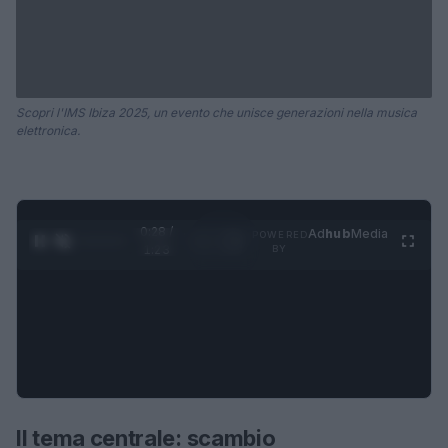
Scopri l'IMS Ibiza 2025, un evento che unisce generazioni nella musica
elettronica.
0:28 /
Ad
hub
Media
POWERED
1
/
4
1:23
BY
Il tema centrale: scambio