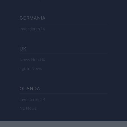
GERMANIA
Investieren24
UK
News Hub UK
Lgbtq News
OLANDA
Investeren 24
NL Newz