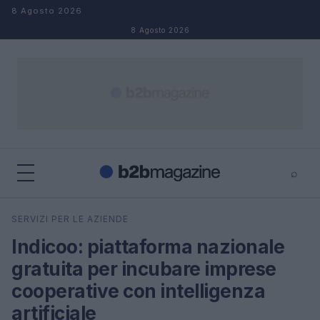
Salta al contenuto
8 Agosto 2026
8 Agosto 2026
⌕
×
⌕
SERVIZI PER LE AZIENDE
Cerca
Indicoo: piattaforma nazionale
gratuita per incubare imprese
cooperative con intelligenza
artificiale