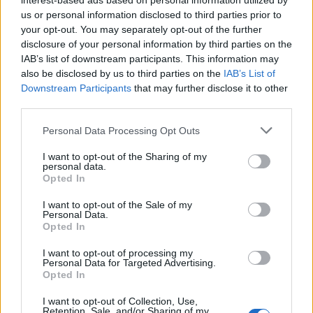
interest-based ads based on personal information utilized by
us or personal information disclosed to third parties prior to
your opt-out. You may separately opt-out of the further
disclosure of your personal information by third parties on the
IAB’s list of downstream participants. This information may
AUTORE
also be disclosed by us to third parties on the
IAB’s List of
Niccolò Conforti
Downstream Participants
that may further disclose it to other
third parties.
Niccolò Conforti ha seguito il lancio di una
startup napoletana in un incontro al Centro
Please note that this website/app uses one or more Google
Personal Data Processing Opt Outs
Direzionale, sostenendo una linea editoriale
services and may gather and store information including but
pro-innovazione nel settore fintech. Analista
not limited to your visit or usage behaviour. You may click to
I want to opt-out of the Sharing of my
fintech, porta un dettaglio biografico:
personal data.
grant or deny consent to Google and its third-party tags to
Opted In
mantiene un registro delle prime pitch a cui ha
use your data for below specified purposes in below Google
assistito a Napoli.
consent section.
I want to opt-out of the Sale of my
Personal Data.
Opted In
I want to opt-out of processing my
Personal Data for Targeted Advertising.
Opted In
I want to opt-out of Collection, Use,
Retention, Sale, and/or Sharing of my