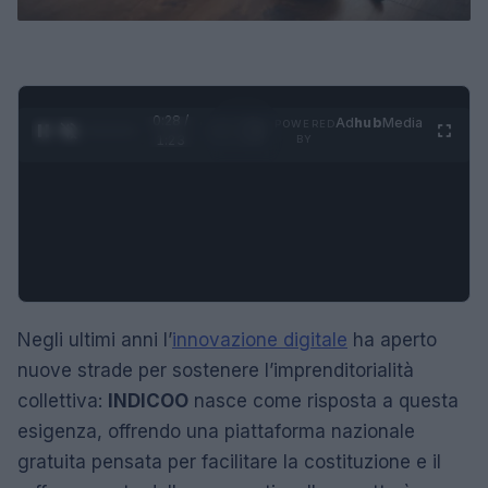
0:29 /
Ad
hub
Media
POWERED
1
/
4
1:23
BY
Negli ultimi anni l’
innovazione digitale
ha aperto
nuove strade per sostenere l’imprenditorialità
collettiva:
INDICOO
nasce come risposta a questa
esigenza, offrendo una piattaforma nazionale
gratuita pensata per facilitare la costituzione e il