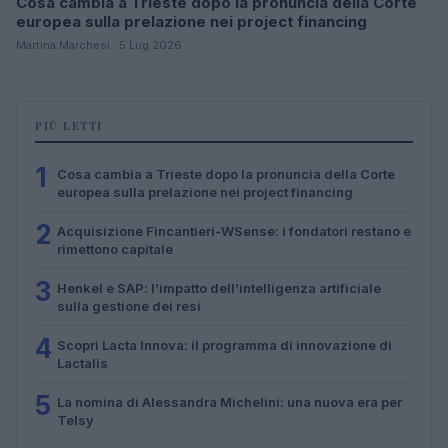
Cosa cambia a Trieste dopo la pronuncia della Corte
europea sulla prelazione nei project financing
Martina Marchesi · 5 Lug 2026
PIÙ LETTI
1
Cosa cambia a Trieste dopo la pronuncia della Corte
europea sulla prelazione nei project financing
2
Acquisizione Fincantieri-WSense: i fondatori restano e
rimettono capitale
3
Henkel e SAP: l’impatto dell’intelligenza artificiale
sulla gestione dei resi
4
Scopri Lacta Innova: il programma di innovazione di
Lactalis
5
La nomina di Alessandra Michelini: una nuova era per
Telsy