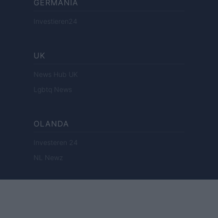
GERMANIA
Investieren24
UK
News Hub UK
Lgbtq News
OLANDA
Investeren 24
NL Newz