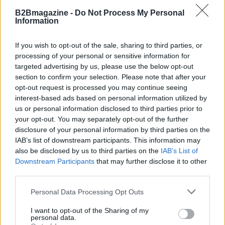
AUTORE
B2Bmagazine -
Do Not Process My Personal
Edoardo Vitali
Information
Edoardo Vitali ha coordinato la copertura
If you wish to opt-out of the sale, sharing to third parties, or
della ristrutturazione del mercato ittico di
processing of your personal or sensitive information for
Palermo, sostenendo la linea editoriale sulla
targeted advertising by us, please use the below opt-out
trasparenza fiscale. Capo redattore
section to confirm your selection. Please note that after your
economia, porta in redazione un tratto
opt-out request is processed you may continue seeing
pragmatico e un dettaglio personale:
interest-based ads based on personal information utilized by
conserva ancora taccuini degli incontri in Sala
us or personal information disclosed to third parties prior to
delle Lapidi.
your opt-out. You may separately opt-out of the further
disclosure of your personal information by third parties on the
IAB’s list of downstream participants. This information may
also be disclosed by us to third parties on the
IAB’s List of
Downstream Participants
that may further disclose it to other
third parties.
Please note that this website/app uses one or more Google
Personal Data Processing Opt Outs
services and may gather and store information including but
not limited to your visit or usage behaviour. You may click to
I want to opt-out of the Sharing of my
personal data.
grant or deny consent to Google and its third-party tags to