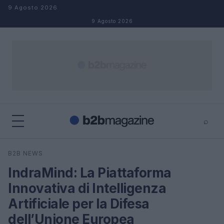
Salta al contenuto
9 Agosto 2026
9 Agosto 2026
⌕
×
⌕
B2B NEWS
Cerca
IndraMind: La Piattaforma
Innovativa di Intelligenza
Artificiale per la Difesa
dell’Unione Europea