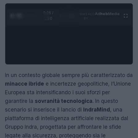
0:26 /
Ad
hub
Media
POWERED
1
/
4
1:20
BY
In un contesto globale sempre più caratterizzato da
minacce ibride
e incertezze geopolitiche, l’Unione
Europea sta intensificando i suoi sforzi per
garantire la
sovranità tecnologica
. In questo
scenario si inserisce il lancio di
IndraMind
, una
piattaforma di intelligenza artificiale realizzata dal
Gruppo Indra, progettata per affrontare le sfide
legate alla sicurezza, proteggendo sia le