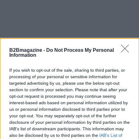
B2Bmagazine -
Do Not Process My Personal
Information
In conclusione, mentre si chiude l’undicesima
If you wish to opt-out of the sale, sharing to third parties, or
edizione di questo master, è chiaro che il futuro del
processing of your personal or sensitive information for
targeted advertising by us, please use the below opt-out
fashion management è nelle mani di chi è pronto a
section to confirm your selection. Please note that after your
sfidare le convenzioni. La prossima edizione, che
opt-out request is processed you may continue seeing
partirà a febbraio 2026, promette di affrontare
interest-based ads based on personal information utilized by
us or personal information disclosed to third parties prior to
nuove sfide e opportunità, continuando a formare
your opt-out. You may separately opt-out of the further
professionisti che non temono di innovare e osare.
disclosure of your personal information by third parties on the
IAB’s list of downstream participants. This information may
also be disclosed by us to third parties on the
IAB’s List of