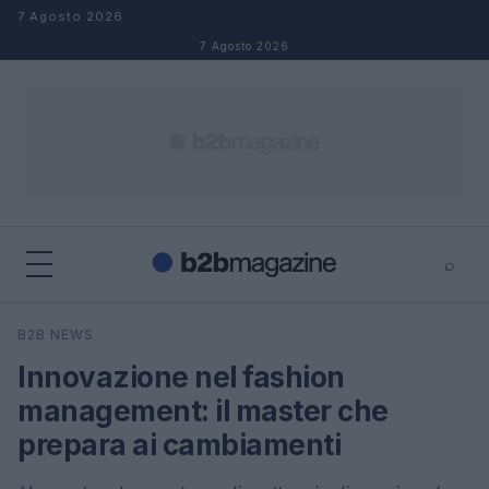
Salta al contenuto
7 Agosto 2026
7 Agosto 2026
⌕
×
⌕
B2B NEWS
Cerca
Innovazione nel fashion
management: il master che
prepara ai cambiamenti