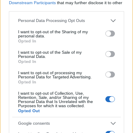
Downstream Participants
that may further disclose it to other
AUTORE
third parties.
AiAdhubMedia
Please note that this website/app uses one or more Google
Personal Data Processing Opt Outs
services and may gather and store information including but
not limited to your visit or usage behaviour. You may click to
I want to opt-out of the Sharing of my
personal data.
grant or deny consent to Google and its third-party tags to
Opted In
use your data for below specified purposes in below Google
consent section.
I want to opt-out of the Sale of my
Personal Data.
Opted In
I want to opt-out of processing my
Personal Data for Targeted Advertising.
Opted In
I want to opt-out of Collection, Use,
Retention, Sale, and/or Sharing of my
Personal Data that Is Unrelated with the
Purposes for which it was collected.
Opted Out
Google consents