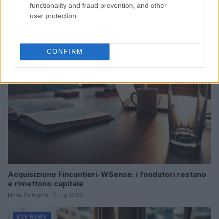
donatori
functionality and fraud prevention, and other
user protection.
Martina Marchesi · 10 Lug 2026
B2B NEWS
CONFIRM
Acquisizione Fincantieri-WSense: i fondatori restano
e rimettono capitale
Linda Pellegrini · 7 Lug 2026
B2B NEWS