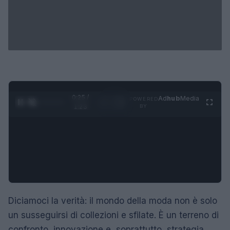
0:26 /
Ad
hub
Media
POWERED
1
/
4
1:23
BY
Diciamoci la verità: il mondo della moda non è solo
un susseguirsi di collezioni e sfilate. È un terreno di
confronto, innovazione e, soprattutto, strategia