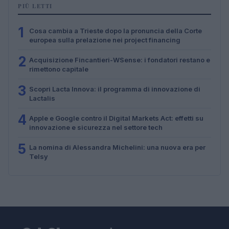
PIÙ LETTI
1
Cosa cambia a Trieste dopo la pronuncia della Corte
europea sulla prelazione nei project financing
2
Acquisizione Fincantieri-WSense: i fondatori restano e
rimettono capitale
3
Scopri Lacta Innova: il programma di innovazione di
Lactalis
4
Apple e Google contro il Digital Markets Act: effetti su
innovazione e sicurezza nel settore tech
5
La nomina di Alessandra Michelini: una nuova era per
Telsy