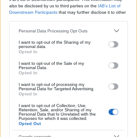
also be disclosed by us to third parties on the
IAB’s List of
Downstream Participants
that may further disclose it to other
third parties.
Please note that this website/app uses one or more Google
Personal Data Processing Opt Outs
services and may gather and store information including but
not limited to your visit or usage behaviour. You may click to
I want to opt-out of the Sharing of my
personal data.
grant or deny consent to Google and its third-party tags to
Continua a leggere
Opted In
use your data for below specified purposes in below Google
consent section.
I want to opt-out of the Sale of my
Personal Data.
B2B NEWS
Opted In
I want to opt-out of processing my
Personal Data for Targeted Advertising.
Opted In
I want to opt-out of Collection, Use,
Retention, Sale, and/or Sharing of my
Personal Data that Is Unrelated with the
Purposes for which it was collected.
Opted Out
Google consents