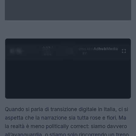
0:28 /
Ad
hub
Media
POWERED
1
/
4
1:21
BY
Quando si parla di transizione digitale in Italia, ci si
aspetta che la narrazione sia tutta rose e fiori. Ma
la realtà è meno politically correct: siamo davvero
all’avanguardia, o stiamo solo rincorrendo un treno