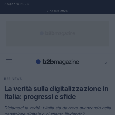
Salta al contenuto
7 Agosto 2026
7 Agosto 2026
⌕
×
⌕
B2B NEWS
Cerca
La verità sulla digitalizzazione in
Italia: progressi e sfide
Diciamoci la verità: l'Italia sta davvero avanzando nella
transizione digitale o ci stiamo illudendo?