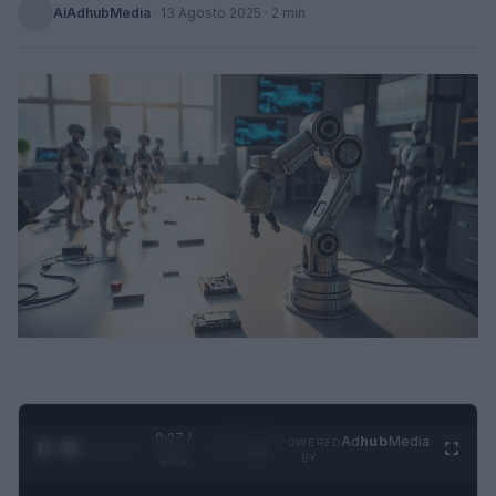
AiAdhubMedia
·
13 Agosto 2025
· 2 min
0:27 /
Ad
hub
Media
POWERED
1
/
4
1:21
BY