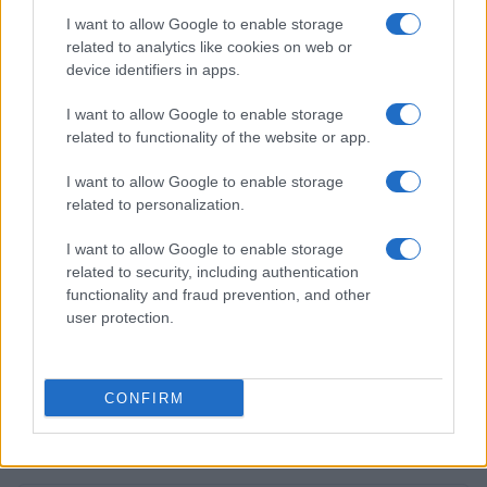
I want to allow Google to enable storage
Edoardo Marchesi · 6 Ago 2026
related to analytics like cookies on web or
device identifiers in apps.
SERVIZI PER LE AZIENDE
I want to allow Google to enable storage
related to functionality of the website or app.
I want to allow Google to enable storage
related to personalization.
I want to allow Google to enable storage
related to security, including authentication
functionality and fraud prevention, and other
user protection.
Welfare aziendale: integrazione con HR e paghe
senza errori
CONFIRM
Martina Marchesi · 6 Ago 2026