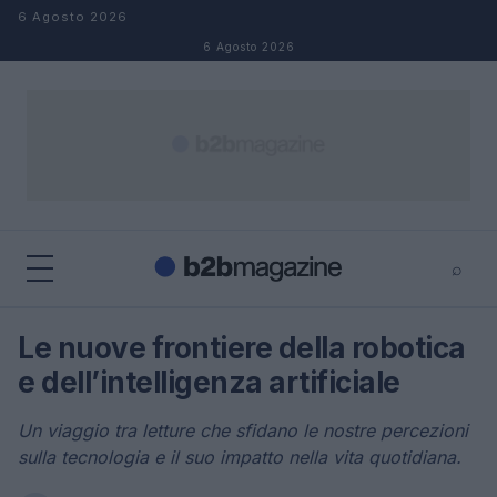
Salta al contenuto
6 Agosto 2026
6 Agosto 2026
⌕
×
⌕
Le nuove frontiere della robotica
Cerca
e dell’intelligenza artificiale
Un viaggio tra letture che sfidano le nostre percezioni
sulla tecnologia e il suo impatto nella vita quotidiana.