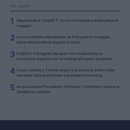
PIÙ LETTI
1
Heymondo e ChatGPT: la nuova frontiera delle polizze
viaggio
2
Il nuovo fondo immobiliare di Polis per lo sviluppo
delle infrastrutture digitali in Italia
3
PiQASO: il progetto europeo che rivoluziona la
sicurezza digitale con la crittografia post-quantum
4
Cosa cambia a Trieste dopo la pronuncia della Corte
europea sulla prelazione nei project financing
5
Acquisizione Fincantieri-WSense: i fondatori restano e
rimettono capitale