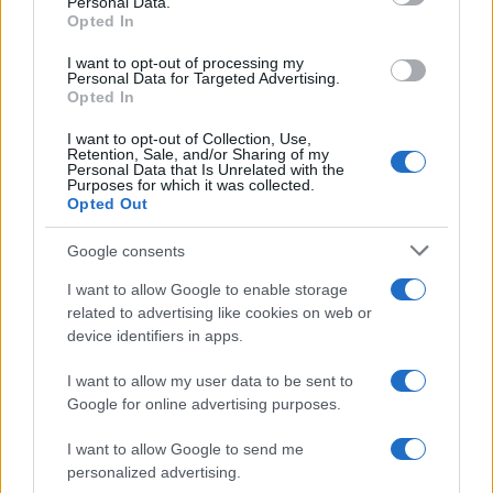
Personal Data.
Opted In
I want to opt-out of processing my
Novità bollette luce: prezzi zonali, bonus e incentivi
Personal Data for Targeted Advertising.
per il 2026
Opted In
Linda Pellegrini · 6 Ago 2026
I want to opt-out of Collection, Use,
Retention, Sale, and/or Sharing of my
SERVIZI PER LE AZIENDE
Personal Data that Is Unrelated with the
Purposes for which it was collected.
Opted Out
Google consents
I want to allow Google to enable storage
related to advertising like cookies on web or
device identifiers in apps.
I want to allow my user data to be sent to
Google for online advertising purposes.
I want to allow Google to send me
Sharing mobility a Roma: le sanzioni per le pratiche
personalized advertising.
scorrette