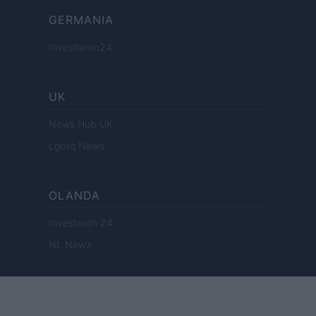
GERMANIA
Investieren24
UK
News Hub UK
Lgbtq News
OLANDA
Investeren 24
NL Newz