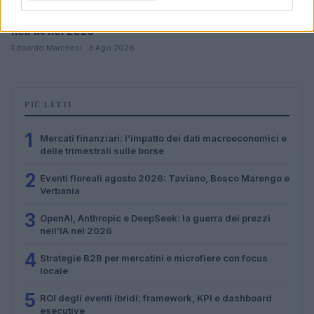
OpenAI, Anthropic e DeepSeek: la guerra dei prezzi
nell’IA nel 2026
Edoardo Marchesi · 3 Ago 2026
PIÙ LETTI
1
Mercati finanziari: l’impatto dei dati macroeconomici e
delle trimestrali sulle borse
2
Eventi floreali agosto 2026: Taviano, Bosco Marengo e
Verbania
3
OpenAI, Anthropic e DeepSeek: la guerra dei prezzi
nell’IA nel 2026
4
Strategie B2B per mercatini e microfiere con focus
locale
5
ROI degli eventi ibridi: framework, KPI e dashboard
esecutive