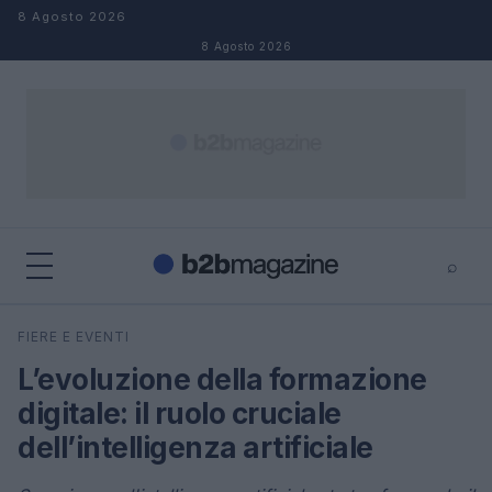
Salta al contenuto
8 Agosto 2026
8 Agosto 2026
⌕
×
⌕
FIERE E EVENTI
Cerca
L’evoluzione della formazione
digitale: il ruolo cruciale
dell’intelligenza artificiale