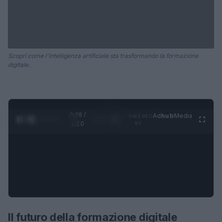
Scopri come l'intelligenza artificiale sta trasformando la formazione
digitale.
0:28 /
Ad
hub
Media
POWERED
1
/
4
1:20
BY
Il futuro della formazione digitale