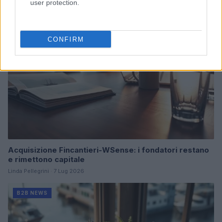
user protection.
B2B NEWS
CONFIRM
Acquisizione Fincantieri-WSense: i fondatori restano
e rimettono capitale
Linda Pellegrini · 7 Lug 2026
B2B NEWS