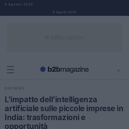
Salta al contenuto
6 Agosto 2026
6 Agosto 2026
⌕
×
⌕
B2B NEWS
Cerca
L’impatto dell’intelligenza
artificiale sulle piccole imprese in
India: trasformazioni e
opportunità