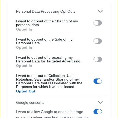
third parties.
Please note that this website/app uses one or more Google
Personal Data Processing Opt Outs
services and may gather and store information including but
not limited to your visit or usage behaviour. You may click to
I want to opt-out of the Sharing of my
personal data.
grant or deny consent to Google and its third-party tags to
Opted In
use your data for below specified purposes in below Google
consent section.
I want to opt-out of the Sale of my
Personal Data.
Opted In
I want to opt-out of processing my
Personal Data for Targeted Advertising.
Opted In
I want to opt-out of Collection, Use,
Retention, Sale, and/or Sharing of my
Personal Data that Is Unrelated with the
Purposes for which it was collected.
Opted Out
Google consents
I want to allow Google to enable storage
related to advertising like cookies on web or