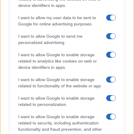
device identifiers in apps.
Continua a leggere
I want to allow my user data to be sent to
Google for online advertising purposes.
B2B NEWS
I want to allow Google to send me
personalized advertising.
I want to allow Google to enable storage
related to analytics like cookies on web or
device identifiers in apps.
I want to allow Google to enable storage
related to functionality of the website or app.
I want to allow Google to enable storage
related to personalization.
Ripensare le tecnologie umanitarie oltre i criteri dei
I want to allow Google to enable storage
donatori
related to security, including authentication
Martina Marchesi · 10 Lug 2026
functionality and fraud prevention, and other