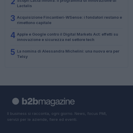
2
Scopri Lacta Innova: il programma di innovazione di
Lactalis
3
Acquisizione Fincantieri-WSense: i fondatori restano e
rimettono capitale
4
Apple e Google contro il Digital Markets Act: effetti su
innovazione e sicurezza nel settore tech
5
La nomina di Alessandra Michelini: una nuova era per
Telsy
Il business si racconta, ogni giorno. News, focus PMI,
servizi per le aziende, fiere ed eventi.