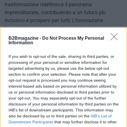
trasformazione ridefinisce il panorama
imprenditoriale, contribuendo a un futuro più
inclusivo e prospero per tutti. L’innovazione
tecnologica, se ben gestita, può diventare un
motore di cambiamento positivo, contribuendo a
B2Bmagazine -
Do Not Process My Personal
Information
un’economia più dinamica e resiliente.
If you wish to opt-out of the sale, sharing to third parties, or
processing of your personal or sensitive information for
AUTORE
targeted advertising by us, please use the below opt-out
Edoardo Vitali
section to confirm your selection. Please note that after your
opt-out request is processed you may continue seeing
Edoardo Vitali ha coordinato la copertura
interest-based ads based on personal information utilized by
della ristrutturazione del mercato ittico di
us or personal information disclosed to third parties prior to
Palermo, sostenendo la linea editoriale sulla
your opt-out. You may separately opt-out of the further
trasparenza fiscale. Capo redattore
disclosure of your personal information by third parties on the
economia, porta in redazione un tratto
IAB’s list of downstream participants. This information may
pragmatico e un dettaglio personale:
also be disclosed by us to third parties on the
IAB’s List of
conserva ancora taccuini degli incontri in Sala
Downstream Participants
that may further disclose it to other
delle Lapidi.