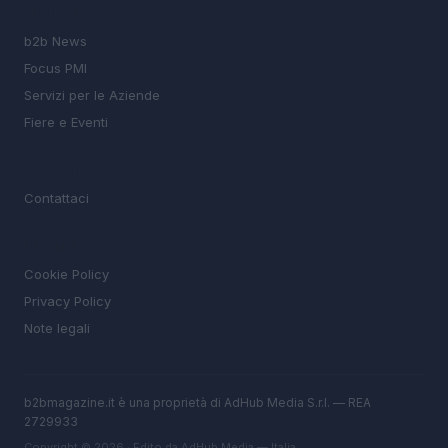
SEZIONI
b2b News
Focus PMI
Servizi per le Aziende
Fiere e Eventi
MAGAZINE
Contattaci
LEGALE
Cookie Policy
Privacy Policy
Note legali
b2bmagazine.it è una proprietà di AdHub Media S.r.l. — REA
2729933
Copyright © 2026 · Edito da AdHub Media — Italia