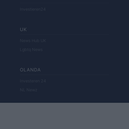
Investieren24
UK
News Hub UK
Lgbtq News
OLANDA
Investeren 24
NL Newz