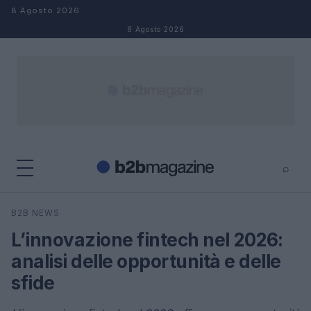
Salta al contenuto
8 Agosto 2026
8 Agosto 2026
⌕
×
⌕
B2B NEWS
Cerca
L’innovazione fintech nel 2026:
analisi delle opportunità e delle
sfide