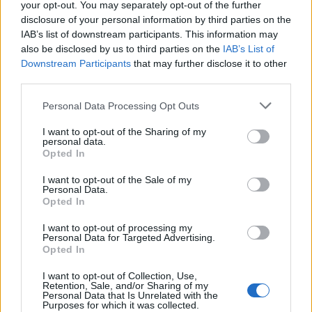
your opt-out. You may separately opt-out of the further
disclosure of your personal information by third parties on the
IAB’s list of downstream participants. This information may
also be disclosed by us to third parties on the
IAB’s List of
Downstream Participants
that may further disclose it to other
third parties.
Please note that this website/app uses one or more Google
Personal Data Processing Opt Outs
Ripensare le tecnologie umanitarie oltre i criteri dei
services and may gather and store information including but
donatori
not limited to your visit or usage behaviour. You may click to
I want to opt-out of the Sharing of my
Martina Marchesi · 10 Lug 2026
personal data.
grant or deny consent to Google and its third-party tags to
Opted In
use your data for below specified purposes in below Google
B2B NEWS
consent section.
I want to opt-out of the Sale of my
Personal Data.
Opted In
I want to opt-out of processing my
Personal Data for Targeted Advertising.
Opted In
I want to opt-out of Collection, Use,
Retention, Sale, and/or Sharing of my
Personal Data that Is Unrelated with the
Purposes for which it was collected.