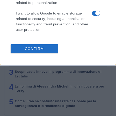
europea sulla prelazione nei project financing
related to personalization.
Martina Marchesi · 5 Lug 2026
I want to allow Google to enable storage
related to security, including authentication
functionality and fraud prevention, and other
PIÙ LETTI
user protection.
1
Acquisizione Fincantieri-WSense: i fondatori restano e
rimettono capitale
CONFIRM
2
Cosa cambia a Trieste dopo la pronuncia della Corte
europea sulla prelazione nei project financing
3
Scopri Lacta Innova: il programma di innovazione di
Lactalis
4
La nomina di Alessandra Michelini: una nuova era per
Telsy
5
Come l’Iran ha costruito una rete nazionale per la
sorveglianza e la resilienza digitale