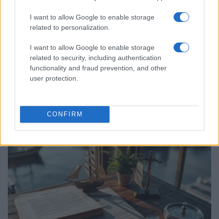
I want to allow Google to enable storage
related to personalization.
I want to allow Google to enable storage
related to security, including authentication
functionality and fraud prevention, and other
user protection.
Acquisizione Fincantieri-WSense: i fondatori restano
e rimettono capitale
Linda Pellegrini · 7 Lug 2026
CONFIRM
B2B NEWS