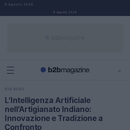
Salta al contenuto
8 Agosto 2026
8 Agosto 2026
⌕
×
⌕
B2B NEWS
Cerca
L’Intelligenza Artificiale
nell’Artigianato Indiano:
Innovazione e Tradizione a
Confronto