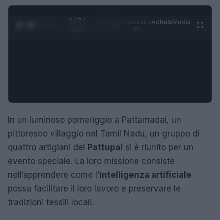
0:28 /
Ad
hub
Media
POWERED
1
/
4
1:23
BY
In un luminoso pomeriggio a Pattamadai, un
pittoresco villaggio nel Tamil Nadu, un gruppo di
quattro artigiani del
Pattupai
si è riunito per un
evento speciale. La loro missione consiste
nell’apprendere come l’
intelligenza artificiale
possa facilitare il loro lavoro e preservare le
tradizioni tessili locali.