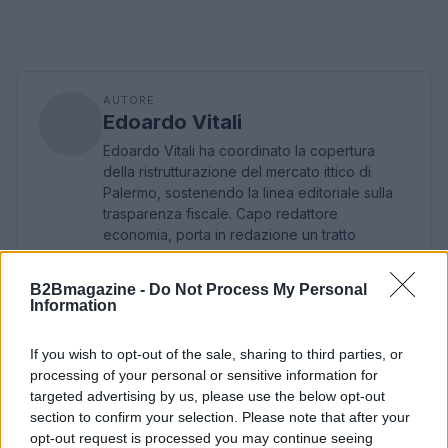
AUTORE
Edoardo Vitali
Edoardo Vitali ha coordinato la copertura
della ristrutturazione del mercato ittico di
Palermo, sostenendo la linea editoriale sulla
trasparenza fiscale. Capo redattore
economia, porta in redazione un tratto
pragmatico e un dettaglio personale:
conserva ancora taccuini degli incontri in Sala
B2Bmagazine -
Do Not Process My Personal
delle Lapidi.
Information
If you wish to opt-out of the sale, sharing to third parties, or
processing of your personal or sensitive information for
targeted advertising by us, please use the below opt-out
section to confirm your selection. Please note that after your
opt-out request is processed you may continue seeing