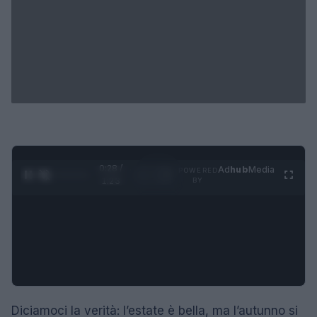
0:29 /
Ad
hub
Media
POWERED
1
/
4
1:23
BY
Diciamoci la verità: l’estate è bella, ma l’autunno si