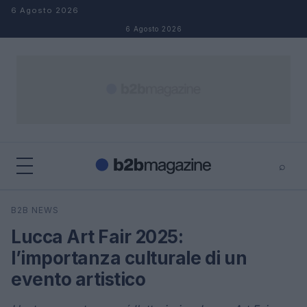
Salta al contenuto
6 Agosto 2026
6 Agosto 2026
⌕
×
⌕
B2B NEWS
Cerca
Lucca Art Fair 2025:
l’importanza culturale di un
evento artistico