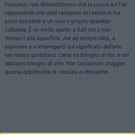
l’autunno, non dimentichiamo che la Lucca Art Fair
rappresenta una delle rarissime occasioni in cui
poter assistere a un vero e proprio scambio
culturale. È un invito aperto a tutti noi a non
fermarci alla superficie, ma ad andare oltre, a
esplorare e a interrogarci sul significato dell’arte
nel nostro quotidiano. L’arte ha bisogno di noi, e noi
abbiamo bisogno di arte. Non lasciamoci sfuggire
questa opportunità di crescita e riflessione.