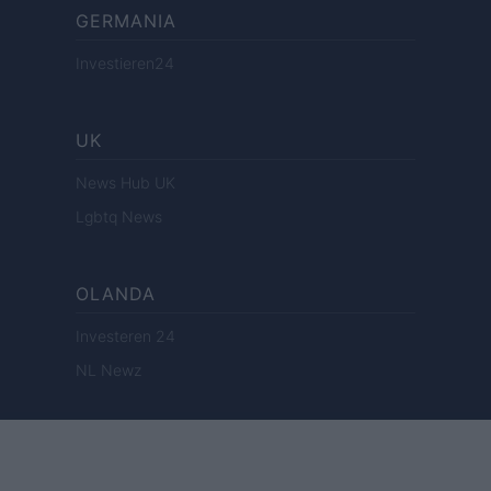
GERMANIA
Investieren24
UK
News Hub UK
Lgbtq News
OLANDA
Investeren 24
NL Newz