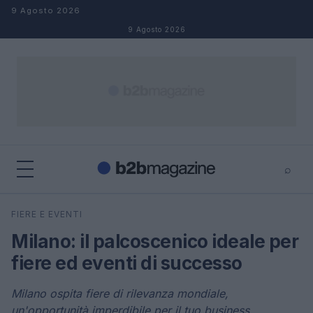
Salta al contenuto
9 Agosto 2026
9 Agosto 2026
⌕
×
⌕
FIERE E EVENTI
Cerca
Milano: il palcoscenico ideale per
fiere ed eventi di successo
Milano ospita fiere di rilevanza mondiale,
un'opportunità imperdibile per il tuo business.