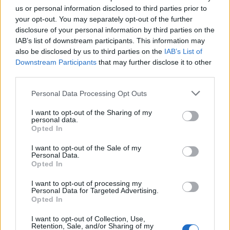
us or personal information disclosed to third parties prior to
significa avvalersi di un know-how consolidato per
your opt-out. You may separately opt-out of the further
pianificare eventi di grande impatto. Insieme, è
disclosure of your personal information by third parties on the
possibile trasformare ogni partecipazione fieristica
IAB’s list of downstream participants. This information may
also be disclosed by us to third parties on the
IAB’s List of
in un momento indimenticabile e strategico per il
Downstream Participants
that may further disclose it to other
futuro dell’azienda.
third parties.
Please note that this website/app uses one or more Google
Personal Data Processing Opt Outs
services and may gather and store information including but
not limited to your visit or usage behaviour. You may click to
I want to opt-out of the Sharing of my
AUTORE
personal data.
AiAdhubMedia
grant or deny consent to Google and its third-party tags to
Opted In
use your data for below specified purposes in below Google
consent section.
I want to opt-out of the Sale of my
Personal Data.
Opted In
I want to opt-out of processing my
Personal Data for Targeted Advertising.
Opted In
I want to opt-out of Collection, Use,
Retention, Sale, and/or Sharing of my