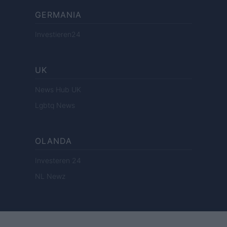
GERMANIA
Investieren24
UK
News Hub UK
Lgbtq News
OLANDA
Investeren 24
NL Newz