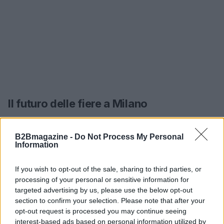
Il futuro delle fiere a Milano
Con l’estate alle porte, è il momento perfetto per
ripensare la strategia fieristica. Grazie a un
B2Bmagazine -
Do Not Process My Personal
Information
panorama sempre in evoluzione, Milano si
conferma come un hub di opportunità per le
If you wish to opt-out of the sale, sharing to third parties, or
aziende. La collaborazione con esperti del settore
processing of your personal or sensitive information for
targeted advertising by us, please use the below opt-out
può fare la differenza nel posizionamento del brand
section to confirm your selection. Please note that after your
e nell’attrattiva verso il pubblico. Contattare team
opt-out request is processed you may continue seeing
specializzati come Smart Eventi e GURU Marketing
interest-based ads based on personal information utilized by