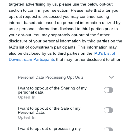
diventerà legge definitiva, ma eventuali
targeted advertising by us, please use the below opt-out
section to confirm your selection. Please note that after your
emendamenti potrebbero riportarlo al Senato per
opt-out request is processed you may continue seeing
un’ulteriore revisione. L’approvazione finale è attesa
interest-based ads based on personal information utilized by
entro la fine del 2025 o l’inizio del 2026, il che
us or personal information disclosed to third parties prior to
your opt-out. You may separately opt-out of the further
richiederà un periodo transitorio per le piattaforme
disclosure of your personal information by third parties on the
per adeguarsi alle nuove normative.
IAB’s list of downstream participants. This information may
also be disclosed by us to third parties on the
IAB’s List of
Downstream Participants
that may further disclose it to other
third parties.
AUTORE
Edoardo Vitali
Please note that this website/app uses one or more Google
Personal Data Processing Opt Outs
services and may gather and store information including but
Edoardo Vitali ha coordinato la copertura
not limited to your visit or usage behaviour. You may click to
I want to opt-out of the Sharing of my
della ristrutturazione del mercato ittico di
personal data.
grant or deny consent to Google and its third-party tags to
Palermo, sostenendo la linea editoriale sulla
Opted In
use your data for below specified purposes in below Google
trasparenza fiscale. Capo redattore
consent section.
economia, porta in redazione un tratto
I want to opt-out of the Sale of my
Personal Data.
pragmatico e un dettaglio personale:
Opted In
conserva ancora taccuini degli incontri in Sala
delle Lapidi.
I want to opt-out of processing my