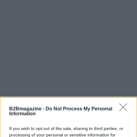
Prossimi passi
B2Bmagazine -
Do Not Process My Personal
Information
Il disegno di legge, ora approvato in prima lettura al
Senato, è in attesa di essere discusso alla Camera
If you wish to opt-out of the sale, sharing to third parties, or
dei Deputati. Se approvato senza modifiche,
processing of your personal or sensitive information for