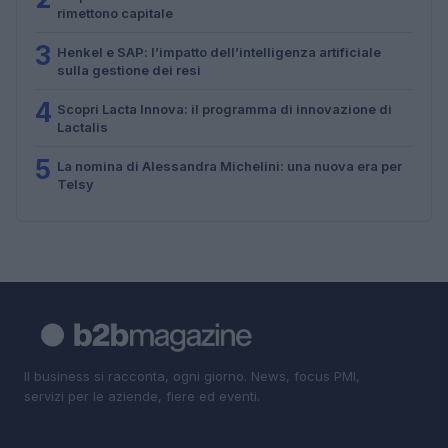
rimettono capitale
3
Henkel e SAP: l’impatto dell’intelligenza artificiale
sulla gestione dei resi
4
Scopri Lacta Innova: il programma di innovazione di
Lactalis
5
La nomina di Alessandra Michelini: una nuova era per
Telsy
Il business si racconta, ogni giorno. News, focus PMI,
servizi per le aziende, fiere ed eventi.