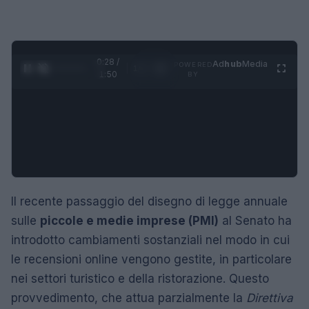
0:29 /
Ad
hub
Media
POWERED
1
/
4
1:50
BY
Il recente passaggio del disegno di legge annuale
sulle
piccole e medie imprese (PMI)
al Senato ha
introdotto cambiamenti sostanziali nel modo in cui
le recensioni online vengono gestite, in particolare
nei settori turistico e della ristorazione. Questo
provvedimento, che attua parzialmente la
Direttiva