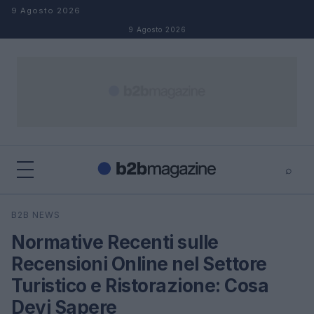
Salta al contenuto
9 Agosto 2026
9 Agosto 2026
⌕
×
⌕
B2B NEWS
Cerca
Normative Recenti sulle
Recensioni Online nel Settore
Turistico e Ristorazione: Cosa
Devi Sapere