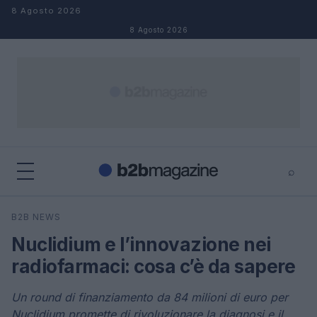
Salta al contenuto
8 Agosto 2026
8 Agosto 2026
⌕
×
⌕
B2B NEWS
Cerca
Nuclidium e l’innovazione nei
radiofarmaci: cosa c’è da sapere
Un round di finanziamento da 84 milioni di euro per
Nuclidium promette di rivoluzionare la diagnosi e il