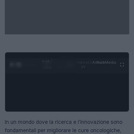
0:29 /
Ad
hub
Media
POWERED
1
/
4
1:23
BY
In un mondo dove la ricerca e l’innovazione sono
fondamentali per migliorare le cure oncologiche,