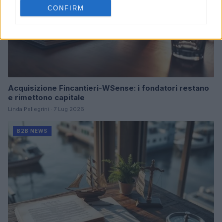
CONFIRM
Acquisizione Fincantieri-WSense: i fondatori restano
e rimettono capitale
Linda Pellegrini · 7 Lug 2026
B2B NEWS