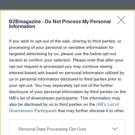
In conclusione, l’innovazione portata da Nuclidium
B2Bmagazine -
Do Not Process My Personal
Information
nel campo dei radiofarmaci non è solo una
questione di tecnologia, ma rappresenta una vera
If you wish to opt-out of the sale, sharing to third parties, or
opportunità per migliorare le vite di milioni di
processing of your personal or sensitive information for
pazienti. E voi, che ne pensate? Siete pronti a
targeted advertising by us, please use the below opt-out
section to confirm your selection. Please note that after your
seguire l’evoluzione di questa storia? 💬✨
opt-out request is processed you may continue seeing
interest-based ads based on personal information utilized by
us or personal information disclosed to third parties prior to
your opt-out. You may separately opt-out of the further
AUTORE
disclosure of your personal information by third parties on the
AiAdhubMedia
IAB’s list of downstream participants. This information may
also be disclosed by us to third parties on the
IAB’s List of
Downstream Participants
that may further disclose it to other
third parties.
Please note that this website/app uses one or more Google
Personal Data Processing Opt Outs
services and may gather and store information including but