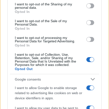
not limited to your visit or usage behaviour. You may click to
I want to opt-out of the Sharing of my
personal data.
grant or deny consent to Google and its third-party tags to
Opted In
use your data for below specified purposes in below Google
consent section.
I want to opt-out of the Sale of my
Personal Data.
Opted In
I want to opt-out of processing my
Personal Data for Targeted Advertising.
Opted In
I want to opt-out of Collection, Use,
Retention, Sale, and/or Sharing of my
Personal Data that Is Unrelated with the
Purposes for which it was collected.
Opted Out
Google consents
I want to allow Google to enable storage
Continua a leggere
related to advertising like cookies on web or
device identifiers in apps.
B2B NEWS
I want to allow my user data to be sent to