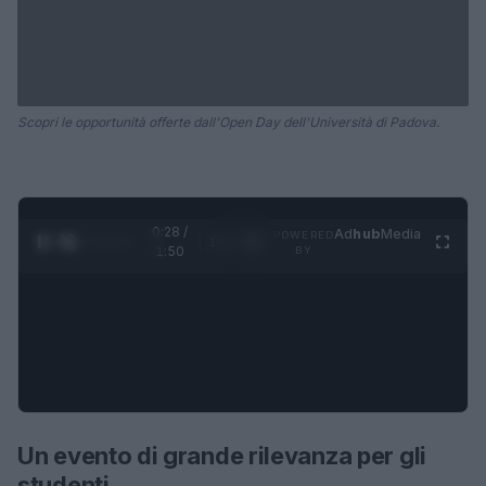
Scopri le opportunità offerte dall'Open Day dell'Università di Padova.
0:28 /
Ad
hub
Media
POWERED
1
/
4
1:50
BY
Un evento di grande rilevanza per gli
studenti