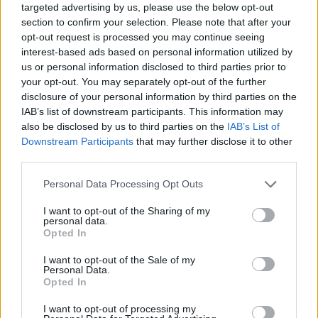
targeted advertising by us, please use the below opt-out
section to confirm your selection. Please note that after your
Continua a leggere
opt-out request is processed you may continue seeing
interest-based ads based on personal information utilized by
us or personal information disclosed to third parties prior to
FIERE E EVENTI
your opt-out. You may separately opt-out of the further
disclosure of your personal information by third parties on the
IAB’s list of downstream participants. This information may
also be disclosed by us to third parties on the
IAB’s List of
Downstream Participants
that may further disclose it to other
third parties.
Please note that this website/app uses one or more Google
Personal Data Processing Opt Outs
services and may gather and store information including but
not limited to your visit or usage behaviour. You may click to
I want to opt-out of the Sharing of my
personal data.
grant or deny consent to Google and its third-party tags to
Opted In
use your data for below specified purposes in below Google
consent section.
I want to opt-out of the Sale of my
Eventi floreali agosto 2026: Taviano, Bosco Marengo
Personal Data.
e Verbania
Opted In
Andrea Innocenti · 4 Ago 2026
I want to opt-out of processing my