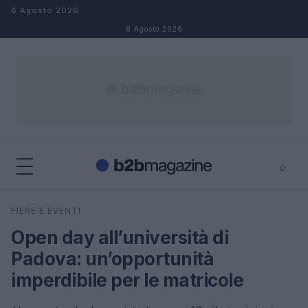
Salta al contenuto
8 Agosto 2026
8 Agosto 2026
⌕
×
⌕
FIERE E EVENTI
Cerca
Open day all’università di
Padova: un’opportunità
imperdibile per le matricole