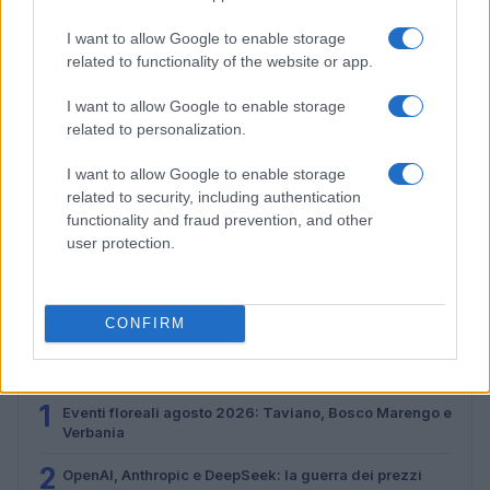
I want to allow Google to enable storage
related to functionality of the website or app.
I want to allow Google to enable storage
related to personalization.
I want to allow Google to enable storage
related to security, including authentication
functionality and fraud prevention, and other
Strategie B2B per mercatini e microfiere con focus
user protection.
locale
Martina Marchesi · 2 Ago 2026
CONFIRM
PIÙ LETTI
1
Eventi floreali agosto 2026: Taviano, Bosco Marengo e
Verbania
2
OpenAI, Anthropic e DeepSeek: la guerra dei prezzi