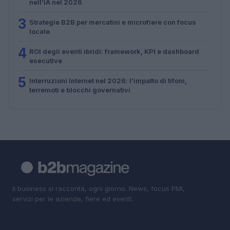
nell’IA nel 2026
3
Strategie B2B per mercatini e microfiere con focus
locale
4
ROI degli eventi ibridi: framework, KPI e dashboard
esecutive
5
Interruzioni Internet nel 2026: l’impatto di tifoni,
terremoti e blocchi governativi
Il business si racconta, ogni giorno. News, focus PMI,
servizi per le aziende, fiere ed eventi.
SEZIONI