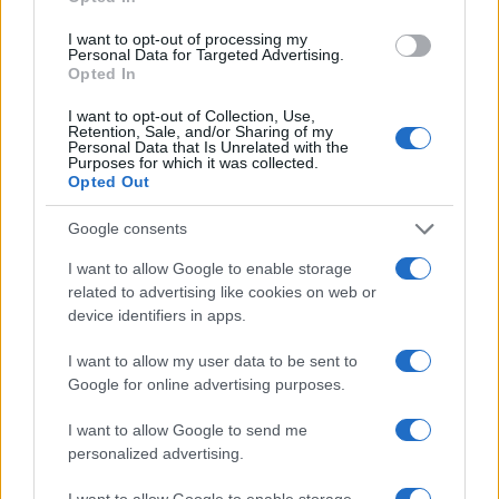
Dal punto di vista operativo, l’intesa potrebbe
I want to opt-out of processing my
Personal Data for Targeted Advertising.
tradursi in uno dei più ampi deployment AI del
Opted In
settore. I cambiamenti interesserebbero catene di
I want to opt-out of Collection, Use,
fornitura, progettazione di rack e software di
Retention, Sale, and/or Sharing of my
Personal Data that Is Unrelated with the
orchestrazione, con ricadute misurabili sui risultati
Purposes for which it was collected.
Opted Out
finanziari. I termini contrattuali collegano tranche
finanziarie a milestone operative e al prezzo delle
Google consents
azioni, influenzando tempistica ed entità degli
I want to allow Google to enable storage
investimenti nel medio-lungo periodo.
related to advertising like cookies on web or
device identifiers in apps.
L’accordo dimostra come la combinazione di
forniture hardware, roadmap condivise e strumenti
I want to allow my user data to be sent to
Google for online advertising purposes.
finanziari possa orientare la pianificazione degli
investimenti nel settore energetico. Le
tranche
I want to allow Google to send me
finanziarie
legate a
milestone operative
personalized advertising.
vincolano erogazioni e revisioni contrattuali alle
I want to allow Google to enable storage