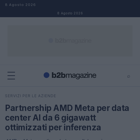
Salta al contenuto
8 Agosto 2026
8 Agosto 2026
⌕
×
⌕
SERVIZI PER LE AZIENDE
Cerca
Partnership AMD Meta per data
center AI da 6 gigawatt
ottimizzati per inferenza