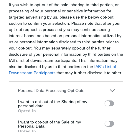
Sono previste inoltre condizioni collegate al prezzo
If you wish to opt-out of the sale, sharing to third parties, or
delle azioni e a milestone operative, che regolano
processing of your personal or sensitive information for
targeted advertising by us, please use the below opt-out
l’esercizio degli strumenti e l’erogazione delle
section to confirm your selection. Please note that after your
tranche finanziarie.
opt-out request is processed you may continue seeing
interest-based ads based on personal information utilized by
Dichiarazioni dei vertici e impatto strategico
us or personal information disclosed to third parties prior to
your opt-out. You may separately opt-out of the further
Le leadership aziendali hanno definito l’accordo
disclosure of your personal information by third parties on the
come un rafforzamento di una collaborazione già
IAB’s list of downstream participants. This information may
also be disclosed by us to third parties on the
IAB’s List of
consolidata e la base per una relazione pluriennale.
Downstream Participants
that may further disclose it to other
AMD ha sottolineato l’esigenza di allineare
third parties.
roadmap di silicio e sistemi per offrire
Please note that this website/app uses one or more Google
Personal Data Processing Opt Outs
infrastrutture AI
ad alte prestazioni e elevata
services and may gather and store information including but
efficienza energetica. Meta ha evidenziato la
not limited to your visit or usage behaviour. You may click to
I want to opt-out of the Sharing of my
personal data.
grant or deny consent to Google and its third-party tags to
volontà di diversificare le risorse compute e
Opted In
use your data for below specified purposes in below Google
potenziare le capacità di inferenza per servizi
consent section.
I want to opt-out of the Sale of my
avanzati.
Personal Data.
Opted In