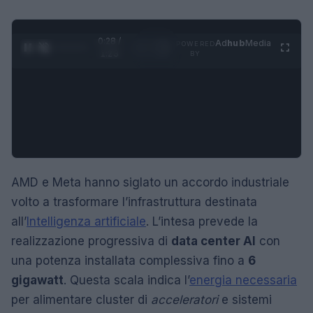
0:30 /
Ad
hub
Media
POWERED
1
/
4
1:23
BY
AMD e Meta hanno siglato un accordo industriale
volto a trasformare l’infrastruttura destinata
all’
Intelligenza artificiale
. L’intesa prevede la
realizzazione progressiva di
data center AI
con
una potenza installata complessiva fino a
6
gigawatt
. Questa scala indica l’
energia necessaria
per alimentare cluster di
acceleratori
e sistemi