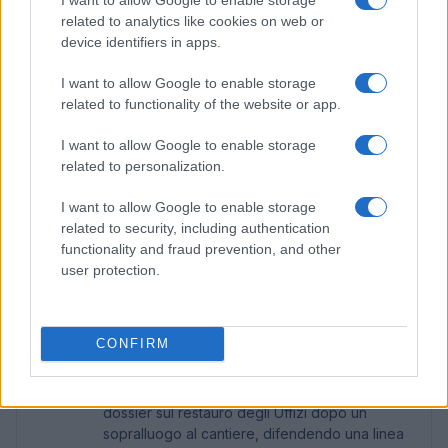
prestazioni effettive degli asset.
related to analytics like cookies on web or
device identifiers in apps.
Dal punto di vista degli investitori, questa struttura
I want to allow Google to enable storage
riduce l’incertezza e allinea i rischi tra fornitori e
related to functionality of the website or app.
acquirenti. Le parti prevedono meccanismi di
monitoraggio continuo delle performance e
I want to allow Google to enable storage
related to personalization.
revisioni periodiche dei parametri contrattuali,
condizioni che influiranno sulla tempistica e
I want to allow Google to enable storage
related to security, including authentication
sull’entità degli investimenti nel medio-lungo
functionality and fraud prevention, and other
periodo.
user protection.
AUTORE
CONFIRM
Martina Pellegrino
Martina Pellegrino ha proposto e curato il
dossier sul restauro degli Uffizi dopo un
sopralluogo al cantiere, difendendo una linea