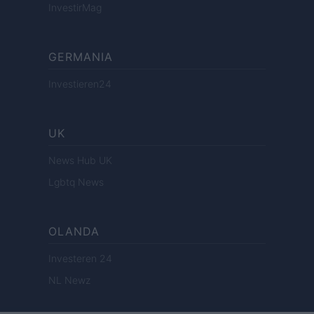
InvestirMag
GERMANIA
Investieren24
UK
News Hub UK
Lgbtq News
OLANDA
Investeren 24
NL Newz