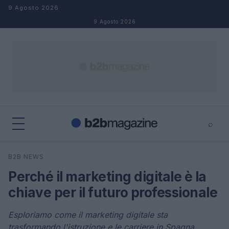
Salta al contenuto
9 Agosto 2026
9 Agosto 2026
⌕
×
⌕
B2B NEWS
Cerca
Perché il marketing digitale è la
chiave per il futuro professionale
Esploriamo come il marketing digitale sta
trasformando l'istruzione e le carriere in Spagna.