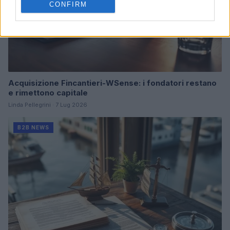
CONFIRM
Acquisizione Fincantieri-WSense: i fondatori restano
e rimettono capitale
Linda Pellegrini · 7 Lug 2026
B2B NEWS