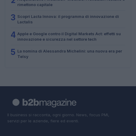
2
rimettono capitale
3
Scopri Lacta Innova: il programma di innovazione di
Lactalis
4
Apple e Google contro il Digital Markets Act: effetti su
innovazione e sicurezza nel settore tech
5
La nomina di Alessandra Michelini: una nuova era per
Telsy
Il business si racconta, ogni giorno. News, focus PMI,
servizi per le aziende, fiere ed eventi.