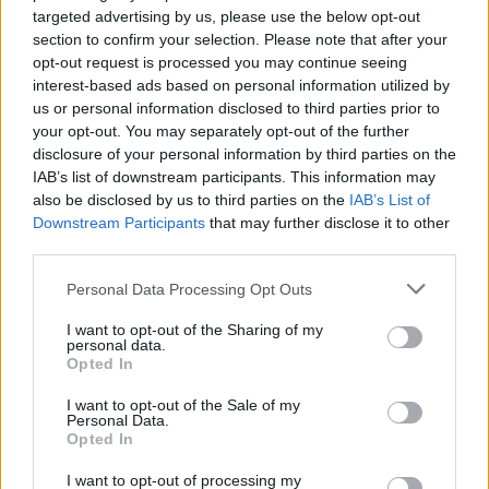
sanitario ha bisogno di professionisti come gli ISF,
targeted advertising by us, please use the below opt-out
section to confirm your selection. Please note that after your
che non solo portano prodotti, ma anche
opt-out request is processed you may continue seeing
conoscenza e innovazione. Invito tutti a riflettere
interest-based ads based on personal information utilized by
su questo aspetto e a considerare l’importanza di
us or personal information disclosed to third parties prior to
your opt-out. You may separately opt-out of the further
una formazione adeguata e di relazioni
disclosure of your personal information by third parties on the
professionali solide, perché alla fine, ciò che è in
IAB’s list of downstream participants. This information may
gioco è la salute delle persone. Non possiamo
also be disclosed by us to third parties on the
IAB’s List of
Downstream Participants
that may further disclose it to other
permetterci di trascurare questo aspetto
third parties.
fondamentale. La salute di milioni di persone
Please note that this website/app uses one or more Google
Personal Data Processing Opt Outs
dipende da scelte informate e da un approccio
services and may gather and store information including but
collaborativo tra industria e professionisti della
not limited to your visit or usage behaviour. You may click to
I want to opt-out of the Sharing of my
personal data.
salute.
grant or deny consent to Google and its third-party tags to
Opted In
use your data for below specified purposes in below Google
consent section.
I want to opt-out of the Sale of my
Personal Data.
Opted In
AUTORE
AiAdhubMedia
I want to opt-out of processing my