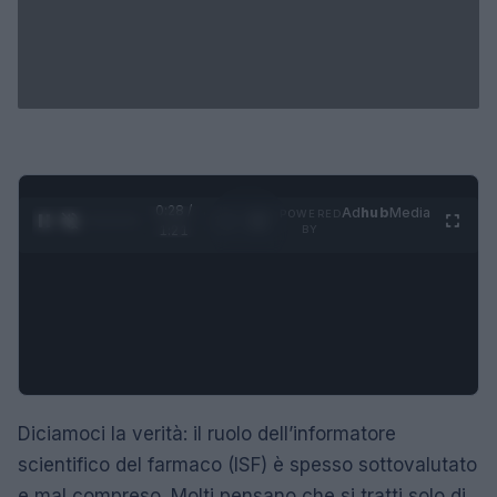
0:29 /
Ad
hub
Media
POWERED
1
/
4
1:21
BY
Diciamoci la verità: il ruolo dell’informatore
scientifico del farmaco (ISF) è spesso sottovalutato
e mal compreso. Molti pensano che si tratti solo di