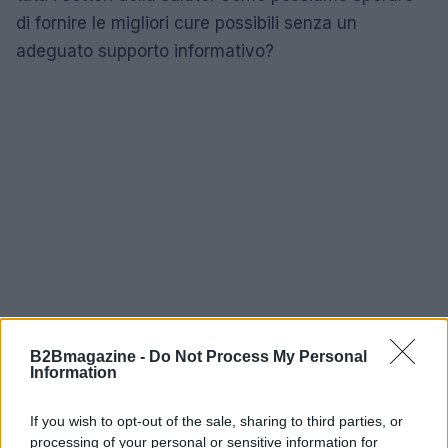
di fornire le migliori cure possibili senza un
adeguato supporto informativo?
B2Bmagazine -
Do Not Process My Personal
Information
If you wish to opt-out of the sale, sharing to third parties, or
La realtà è meno politically correct: il sistema
processing of your personal or sensitive information for