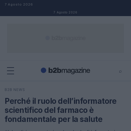
Salta al contenuto
7 Agosto 2026
7 Agosto 2026
⌕
×
⌕
B2B NEWS
Cerca
Perché il ruolo dell’informatore
scientifico del farmaco è
fondamentale per la salute