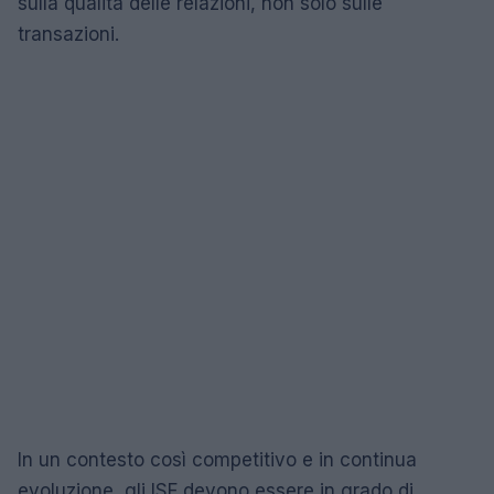
sulla qualità delle relazioni, non solo sulle
transazioni.
In un contesto così competitivo e in continua
evoluzione, gli ISF devono essere in grado di