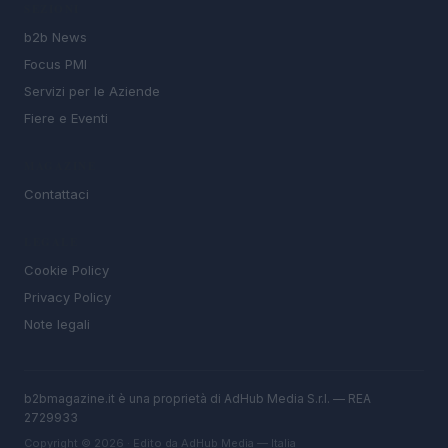
SEZIONI
b2b News
Focus PMI
Servizi per le Aziende
Fiere e Eventi
MAGAZINE
Contattaci
LEGALE
Cookie Policy
Privacy Policy
Note legali
b2bmagazine.it è una proprietà di AdHub Media S.r.l. — REA
2729933
Copyright © 2026 · Edito da AdHub Media — Italia