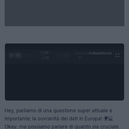
0:29 /
Ad
hub
Media
POWERED
1
/
4
1:20
BY
Hey, parliamo di una questione super attuale e
importante: la sovranità dei dati in Europa! 🌍💻
Okay, ma possiamo parlare di quanto sia cruciale