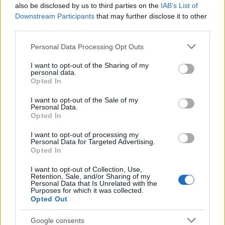
also be disclosed by us to third parties on the
IAB’s List of
Downstream Participants
that may further disclose it to other
third parties.
Please note that this website/app uses one or more Google
Personal Data Processing Opt Outs
services and may gather and store information including but
not limited to your visit or usage behaviour. You may click to
I want to opt-out of the Sharing of my
personal data.
Continua a leggere
grant or deny consent to Google and its third-party tags to
Opted In
use your data for below specified purposes in below Google
consent section.
I want to opt-out of the Sale of my
B2B NEWS
Personal Data.
Opted In
I want to opt-out of processing my
Personal Data for Targeted Advertising.
Opted In
I want to opt-out of Collection, Use,
Retention, Sale, and/or Sharing of my
Personal Data that Is Unrelated with the
Purposes for which it was collected.
Opted Out
Google consents