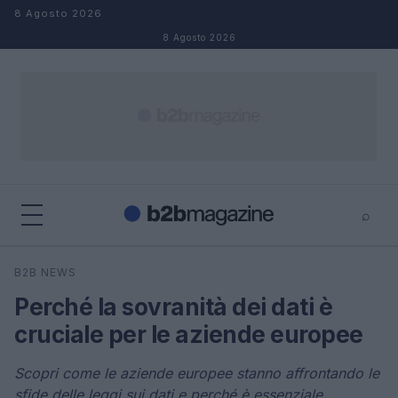
Salta al contenuto
8 Agosto 2026
8 Agosto 2026
⌕
×
⌕
B2B NEWS
Cerca
Perché la sovranità dei dati è
cruciale per le aziende europee
Scopri come le aziende europee stanno affrontando le
sfide delle leggi sui dati e perché è essenziale