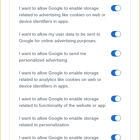
I want to allow Google to enable storage
Ripensare le tecnologie umanitarie oltre i criteri dei
related to advertising like cookies on web or
donatori
device identifiers in apps.
Martina Marchesi · 10 Lug 2026
I want to allow my user data to be sent to
B2B NEWS
Google for online advertising purposes.
I want to allow Google to send me
personalized advertising.
I want to allow Google to enable storage
related to analytics like cookies on web or
device identifiers in apps.
I want to allow Google to enable storage
related to functionality of the website or app.
I want to allow Google to enable storage
related to personalization.
Acquisizione Fincantieri-WSense: i fondatori restano
e rimettono capitale
I want to allow Google to enable storage
Linda Pellegrini · 7 Lug 2026