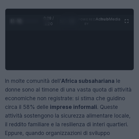
0:29 /
Ad
hub
Media
POWERED
1
/
4
1:20
BY
In molte comunità dell’
Africa subsahariana
le
donne sono al timone di una vasta quota di attività
economiche non registrate: si stima che guidino
circa il 58% delle
imprese informali
. Queste
attività sostengono la sicurezza alimentare locale,
il reddito familiare e la resilienza di interi quartieri.
Eppure, quando organizzazioni di sviluppo