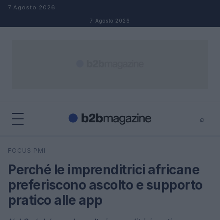
Salta al contenuto
7 Agosto 2026
7 Agosto 2026
⌕
×
⌕
FOCUS PMI
Cerca
Perché le imprenditrici africane
preferiscono ascolto e supporto
pratico alle app