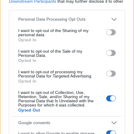
Downstream Participants
that may further disclose it to other
storiche e propone rubriche tematiche.
third parties.
Laureata al polo veronese, partecipa a tavole
Please note that this website/app uses one or more Google
rotonde locali sulla memoria urbana.
Personal Data Processing Opt Outs
services and may gather and store information including but
not limited to your visit or usage behaviour. You may click to
I want to opt-out of the Sharing of my
personal data.
grant or deny consent to Google and its third-party tags to
Opted In
use your data for below specified purposes in below Google
consent section.
I want to opt-out of the Sale of my
Personal Data.
Opted In
I want to opt-out of processing my
Personal Data for Targeted Advertising.
Opted In
I want to opt-out of Collection, Use,
Retention, Sale, and/or Sharing of my
Personal Data that Is Unrelated with the
Purposes for which it was collected.
Opted Out
Google consents
I want to allow Google to enable storage