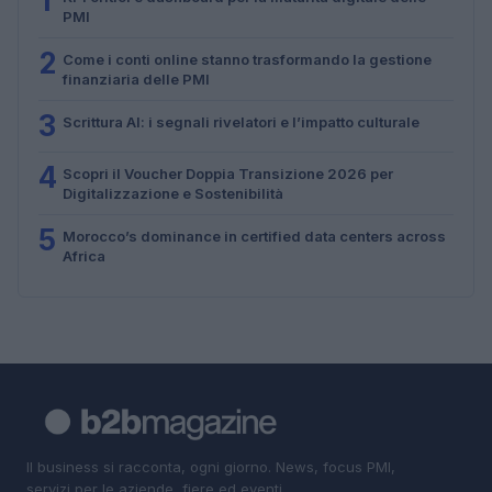
1
PMI
2
Come i conti online stanno trasformando la gestione
finanziaria delle PMI
3
Scrittura AI: i segnali rivelatori e l’impatto culturale
4
Scopri il Voucher Doppia Transizione 2026 per
Digitalizzazione e Sostenibilità
5
Morocco’s dominance in certified data centers across
Africa
Il business si racconta, ogni giorno. News, focus PMI,
servizi per le aziende, fiere ed eventi.