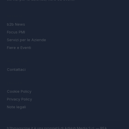
SEZIONI
b2b News
Focus PMI
Servizi per le Aziende
Fiere e Eventi
MAGAZINE
Contattaci
LEGALE
Cookie Policy
Privacy Policy
Note legali
b2bmagazine.it è una proprietà di AdHub Media S.r.l. — REA