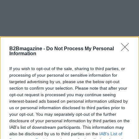
B2Bmagazine -
Do Not Process My Personal
Information
If you wish to opt-out of the sale, sharing to third parties, or
processing of your personal or sensitive information for
targeted advertising by us, please use the below opt-out
section to confirm your selection. Please note that after your
opt-out request is processed you may continue seeing
interest-based ads based on personal information utilized by
AUTORE
us or personal information disclosed to third parties prior to
Anna Innocenti
your opt-out. You may separately opt-out of the further
Anna Innocenti ha recuperato per un dossier
disclosure of your personal information by third parties on the
le registrazioni del consiglio comunale di
IAB’s list of downstream participants. This information may
Verona dopo una notte in archivio; è
also be disclosed by us to third parties on the
IAB’s List of
collabora a coperture breaking con analisi