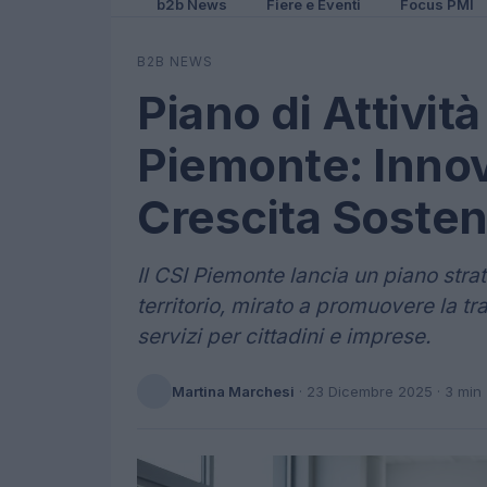
b2b News
Fiere e Eventi
Focus PMI
B2B NEWS
Piano di Attivit
Piemonte: Innov
Crescita Sosten
Il CSI Piemonte lancia un piano strat
territorio, mirato a promuovere la t
servizi per cittadini e imprese.
Martina Marchesi
·
23 Dicembre 2025
· 3 min