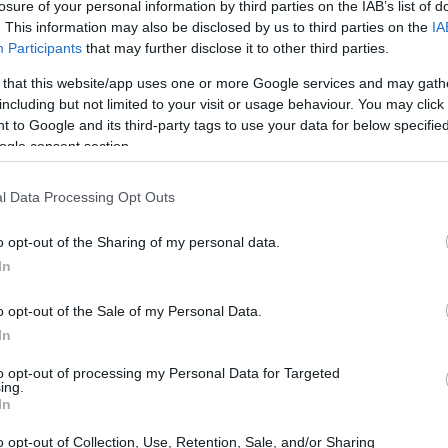
losure of your personal information by third parties on the IAB’s list of
. This information may also be disclosed by us to third parties on the
IA
Participants
that may further disclose it to other third parties.
 that this website/app uses one or more Google services and may gath
including but not limited to your visit or usage behaviour. You may click 
 to Google and its third-party tags to use your data for below specifi
ogle consent section.
l Data Processing Opt Outs
o opt-out of the Sharing of my personal data.
In
o opt-out of the Sale of my Personal Data.
 produzione previsto di oltre
170 milioni di euro
In
 Piemonte
e
AMOS
. Questa espansione non solo
to opt-out of processing my Personal Data for Targeted
ing.
ativo del consorzio, ma sottolinea anche
In
mbio generazionale, con circa il
50%
delle
o opt-out of Collection, Use, Retention, Sale, and/or Sharing