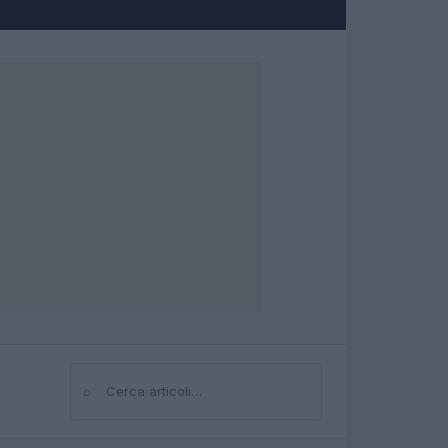
⌕
Cerca