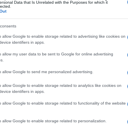
lenti.
ersonal Data that Is Unrelated with the Purposes for which it
lected.
Out
i attività 2026
consents
i fondamentali:
cloud computing
,
sicurezza
o allow Google to enable storage related to advertising like cookies on
. Questi elementi rappresentano non solo priorità
evice identifiers in apps.
er trasformare la
Pubblica Amministrazione
e
o allow my user data to be sent to Google for online advertising
s.
to allow Google to send me personalized advertising.
forma Nivola
o allow Google to enable storage related to analytics like cookies on
o della propria piattaforma
Nivola
, con l’intento
evice identifiers in apps.
enza dei propri
Data Center
. Attraverso un
ra a garantire una maggiore sicurezza e
o allow Google to enable storage related to functionality of the website
 Amministrazioni di gestire i dati in modo sicuro
 nuove collaborazioni con operatori ICT per
o allow Google to enable storage related to personalization.