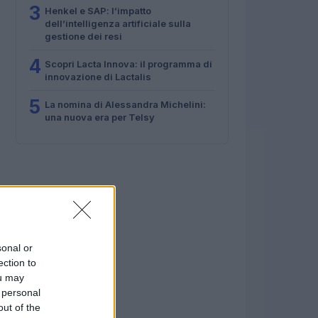
3
Henkel e SAP: l’impatto
dell’intelligenza artificiale sulla
gestione dei resi
4
Scopri Lacta Innova: il programma di
innovazione di Lactalis
5
La nomina di Alessandra Michelini:
una nuova era per Telsy
sonal or
ection to
ou may
 personal
out of the