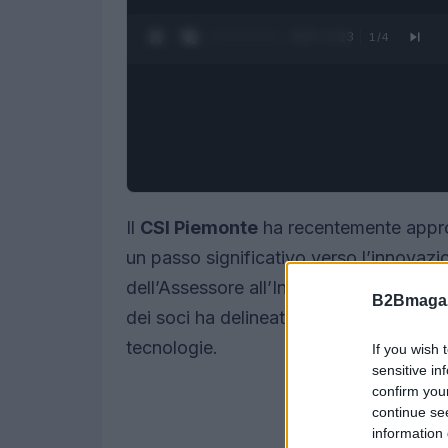
0:28 / 1:23
1
/
4
Il
CSI Piemonte
ha recentemente approv
un passo significativo verso l’innovazi
dell’Assessore all’Innovazione della R
B2Bmagaz
dei soci ha delineato obiettivi chiari p
tecnologie.
If you wish 
sensitive in
confirm you
continue se
information 