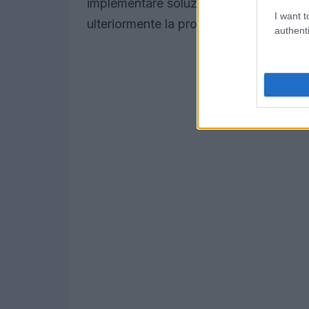
implementare soluzioni
SaaS
(Software
I want t
ulteriormente la protezione dei dati.
authenti