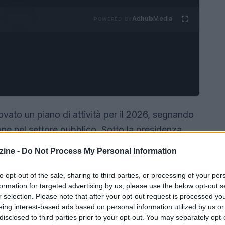
Ad
hub
Media
POWERED BY
ato un piano di attività per il 2026, segnando
one nel settore pubblico. Sotto la presidenza
egione Piemonte, Matteo Marnati, l’assemblea
ine -
Do Not Process My Personal Information
er la crescita economica e l’adozione di nuove
to opt-out of the sale, sharing to third parties, or processing of your per
formation for targeted advertising by us, please use the below opt-out s
r selection. Please note that after your opt-out request is processed y
eing interest-based ads based on personal information utilized by us or
disclosed to third parties prior to your opt-out. You may separately opt-