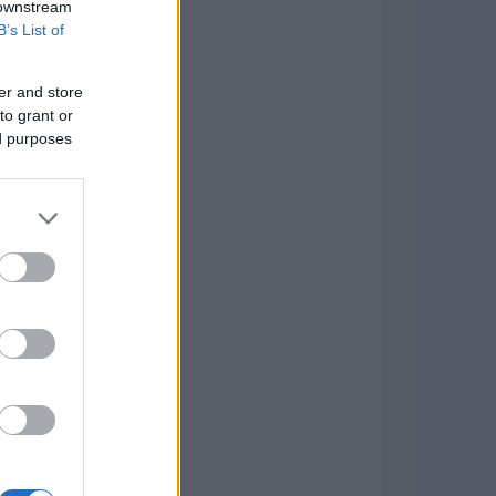
 downstream
B’s List of
er and store
to grant or
ed purposes