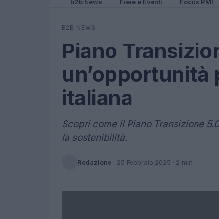
b2b News
Fiere e Eventi
Focus PMI
B2B NEWS
Piano Transizio
un’opportunità p
italiana
Scopri come il Piano Transizione 5.0
la sostenibilità.
Redazione
·
25 Febbraio 2025
· 2 min