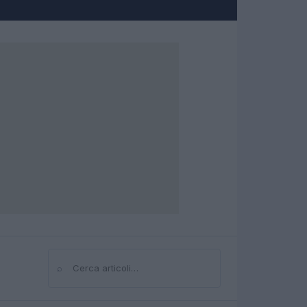
⌕
Cerca