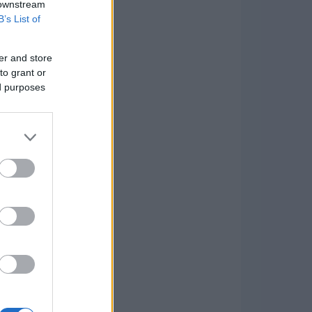
 downstream
B’s List of
er and store
to grant or
ed purposes