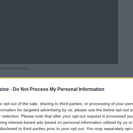
icoltura italiana.
ine -
Do Not Process My Personal Information
Ad
hub
Media
POWERED BY
to opt-out of the sale, sharing to third parties, or processing of your per
formation for targeted advertising by us, please use the below opt-out s
r selection. Please note that after your opt-out request is processed y
eing interest-based ads based on personal information utilized by us or
disclosed to third parties prior to your opt-out. You may separately opt-