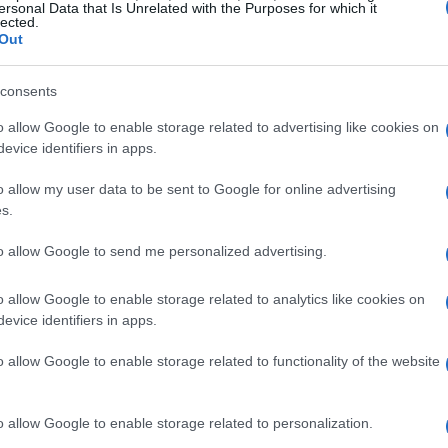
ersonal Data that Is Unrelated with the Purposes for which it
lected.
Out
consents
o allow Google to enable storage related to advertising like cookies on
evice identifiers in apps.
o allow my user data to be sent to Google for online advertising
s.
to allow Google to send me personalized advertising.
rio
o allow Google to enable storage related to analytics like cookies on
evice identifiers in apps.
priva di difficoltà. Le aziende agricole si
enze che richiedono una normativa ad hoc,
o allow Google to enable storage related to functionality of the website
triali. La complessità delle normative e la
perative hanno generato confusione tra gli
o allow Google to enable storage related to personalization.