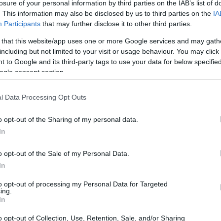
losure of your personal information by third parties on the IAB’s list of
. This information may also be disclosed by us to third parties on the
IA
Participants
that may further disclose it to other third parties.
 that this website/app uses one or more Google services and may gath
sizione 5.0
including but not limited to your visit or usage behaviour. You may click 
 to Google and its third-party tags to use your data for below specifi
 5.0, l’agricoltura italiana si trova a un
ogle consent section.
uove opportunità di investimento. Questo piano,
l Data Processing Opt Outs
del Made in Italy, si propone di promuovere la
el settore primario. Le aziende agricole, dopo il
o opt-out of the Sharing of my personal data.
o ora chiamate a cogliere il potenziale di
In
rto per investimenti significativi e mirati.
o opt-out of the Sale of my Personal Data.
In
to opt-out of processing my Personal Data for Targeted
ing.
In
o opt-out of Collection, Use, Retention, Sale, and/or Sharing