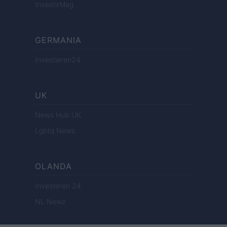
InvestirMag
GERMANIA
Investieren24
UK
News Hub UK
Lgbtq News
OLANDA
Investeren 24
NL Newz