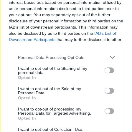
interest-based ads based on personal information utilized by
finale che verrà espresso alla chiusura completa
us or personal information disclosed to third parties prior to
del ciclo di vita dei fondi.
your opt-out. You may separately opt-out of the further
disclosure of your personal information by third parties on the
IAB’s list of downstream participants. This information may
also be disclosed by us to third parties on the
IAB’s List of
AUTORE
Downstream Participants
that may further disclose it to other
Andrea Innocenti
third parties.
Andrea Innocenti ha coordinato dall'estero il
Please note that this website/app uses one or more Google
Personal Data Processing Opt Outs
rientro di una cronista napoletana durante una
services and may gather and store information including but
crisi diplomatica, gestendo contatti con
not limited to your visit or usage behaviour. You may click to
I want to opt-out of the Sharing of my
consolati; è corrispondente esteri che
personal data.
grant or deny consent to Google and its third-party tags to
definisce linee editoriali sulla geopolitica. Nato
Opted In
use your data for below specified purposes in below Google
a Napoli, parla dialetto locale e mantiene
consent section.
I want to opt-out of the Sale of my
rapporti con ONG partenopee.
Personal Data.
Opted In
I want to opt-out of processing my
Personal Data for Targeted Advertising.
Opted In
I want to opt-out of Collection, Use,