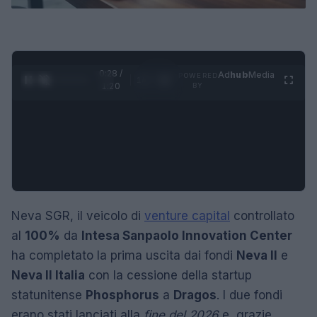
0:29 /
Ad
hub
Media
POWERED
1
/
4
1:20
BY
Neva SGR, il veicolo di
venture capital
controllato
al
100%
da
Intesa Sanpaolo Innovation Center
ha completato la prima uscita dai fondi
Neva II
e
Neva II Italia
con la cessione della startup
statunitense
Phosphorus
a
Dragos
. I due fondi
erano stati lanciati alla
fine del 2026
e, grazie