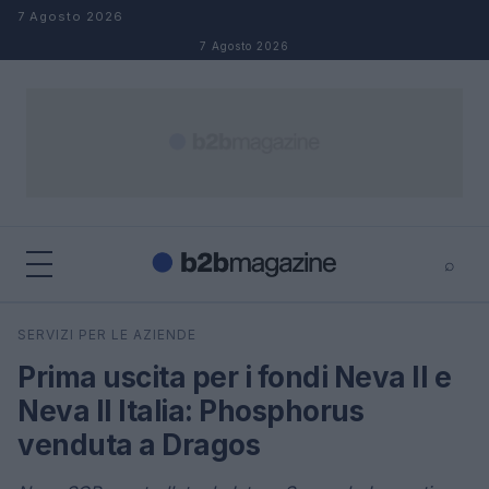
Salta al contenuto
7 Agosto 2026
7 Agosto 2026
⌕
×
⌕
SERVIZI PER LE AZIENDE
Cerca
Prima uscita per i fondi Neva II e
Neva II Italia: Phosphorus
venduta a Dragos