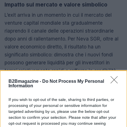
Impatto sul mercato e valore simbolico
L’exit arriva in un momento in cui il mercato del
venture capital mondiale sta gradualmente
riaprendo il canale delle operazioni straordinarie
dopo anni di rallentamento. Per Neva SGR, oltre al
valore economico diretto, il risultato ha un
significato simbolico: dimostra che i nuovi fondi
possono generare liquidità per gli investitori in
tempi relativamente rapidi e rafforza la credibilità
della strategia perseguita dal gruppo.
B2Bmagazine -
Do Not Process My Personal
Information
Tuttavia, fino a quando non saranno resi noti
dettagli sulla valutazione dell’operazione, gli
If you wish to opt-out of the sale, sharing to third parties, or
processing of your personal or sensitive information for
investitori dovranno basarsi sui parametri
targeted advertising by us, please use the below opt-out
aggregati comunicati dalla SGR, che descrivono un
section to confirm your selection. Please note that after your
avvio promettente ma ancora lontano dal giudizio
opt-out request is processed you may continue seeing